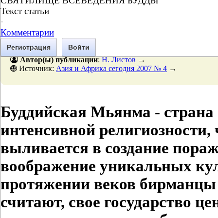
СВЯТИЛИЩЕ ВСЕВЕДЕНИЯ БУДДЫ
Текст статьи
·
Комментарии
Регистрация
Войти
Автор(ы) публикации
:
Н. Листов
→
Источник:
Азия и Африка сегодня 2007 № 4
→
Буддийская Мьянма - страна
интенсивной
религиозности, 
выливается
в создание пор
воображение
уникальных ку
протяжении веков бирманцы 
считают, свое государство це