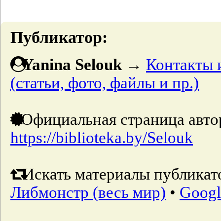
Публикатор:
Yanina Selouk
→
Контакты 
(статьи, фото, файлы и пр.)
Официальная страница авто
https://biblioteka.by/Selouk
Искать материалы публикато
Либмонстр (весь мир)
•
Googl