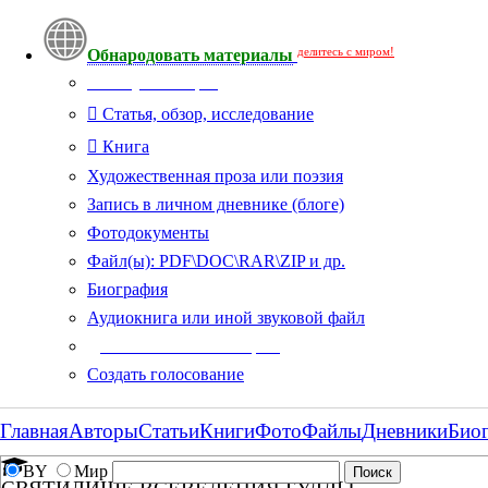
делитесь с миром!
Обнародовать материалы
Тип публикации
Статья, обзор, исследование
Книга
Художественная проза или поэзия
Запись в личном дневнике (блоге)
Фотодокументы
Файл(ы): PDF\DOC\RAR\ZIP и др.
Биография
Аудиокнига или иной звуковой файл
Дополнительные опции:
Создать голосование
Главная
Авторы
Статьи
Книги
Фото
Файлы
Дневники
Био
BY
Мир