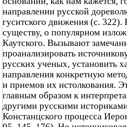
оснований, как нам кажется, г
направлении русской дорево
гуситского движения (с. 322). 
существу, о популярном излож
Каутского. Вызывают замечани
проанализировать источников
русских ученых, установить х
направления конкретную мето
и приемов их истолкования. Э
главным образом к интерпрет
другими русскими историками
Констанцского процесса Иерон
95, 145, 176). Но источникова