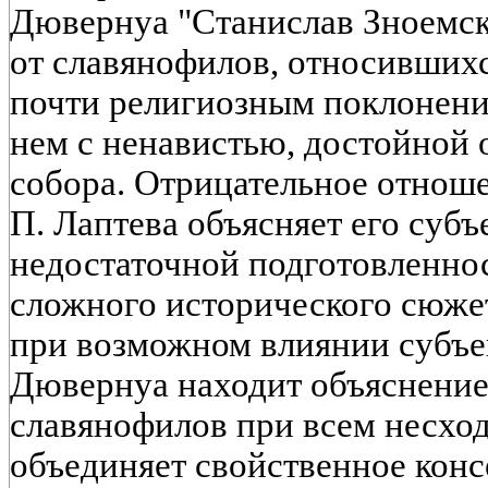
Дювернуа "Станислав Зноемск
от славянофилов, относившихс
почти религиозным поклонени
нем с ненавистью, достойной 
собора. Отрицательное отнош
П. Лаптева объясняет его суб
недостаточной подготовленнос
сложного исторического сюжета
при возможном влиянии субъе
Дювернуа находит объяснение
славянофилов при всем несход
объединяет свойственное кон