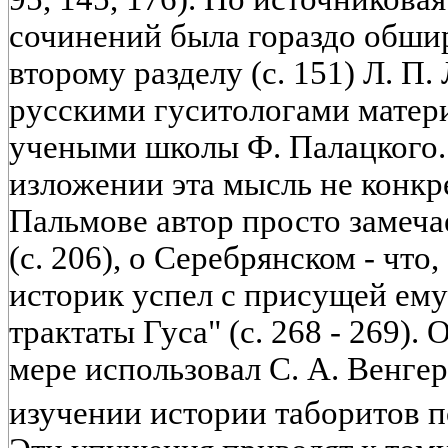
сочинений была гораздо обшир
второму разделу (с. 151) Л. П.
русскими гуситологами матер
учеными школы Ф. Палацкого.
изложении эта мысль не конкр
Пальмове автор просто замечае
(с. 206), о Серебрянском - что
историк успел с присущей ем
трактаты Гуса" (с. 268 - 269).
мере использовал С. А. Венгеро
изучении истории таборитов 