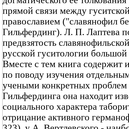
догматического ее толкования
прямой связи между гуситской
православием ("славянофил бе
Гильфердинг). Л. П. Лаптева п
предвзятость славянофильско
русской гуситологии большой у
Вместе с тем книга содержит
по поводу изучения отдельны
учеными конкретных проблем 
Гильфердинга она находит из
социального характера табор
отрицание активного германофо
323), у А. Вертлевского - наи