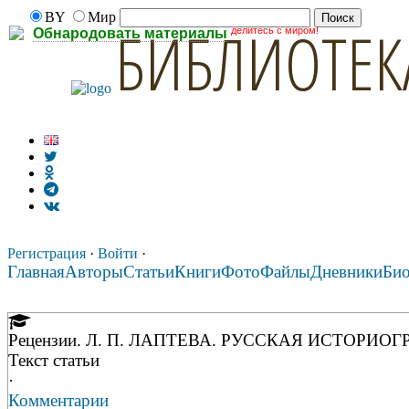
BY
Мир
БИБЛИОТЕК
делитесь с миром!
Обнародовать материалы
Регистрация
·
Войти
·
Главная
Авторы
Статьи
Книги
Фото
Файлы
Дневники
Би
Рецензии. Л. П. ЛАПТЕВА. РУССКАЯ ИСТОРИОГ
Текст статьи
·
Комментарии