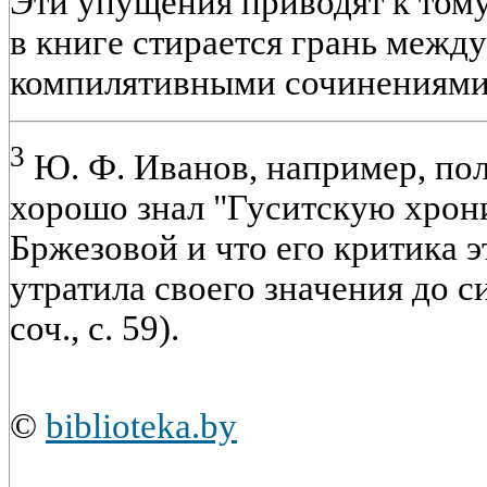
Эти упущения приводят к тому
в книге стирается грань межд
компилятивными сочинениями
3
Ю. Ф. Иванов, например, пол
хорошо знал "Гуситскую хрон
Бржезовой и что его критика э
утратила своего значения до с
соч., с. 59).
©
biblioteka.by