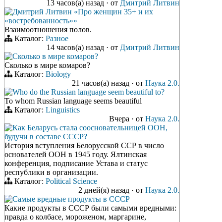
13 часов(а) назад
·
от
Дмитрий Литвин
Дмитрий Литвин «Про женщин 35+ и их
«востребованность»»
Взаимоотношения полов.
Каталог:
Разное
14 часов(а) назад
·
от
Дмитрий Литвин
Сколько в мире комаров?
Сколько в мире комаров?
Каталог:
Biology
21 часов(а) назад
·
от
Наука 2.0.
Who do the Russian language seem beautiful to?
To whom Russian language seems beautiful
Каталог:
Linguistics
Вчера
·
от
Наука 2.0.
Как Беларусь стала соосновательницей ООН,
будучи в составе СССР?
История вступления Белорусской ССР в число
основателей ООН в 1945 году. Ялтинская
конференция, подписание Устава и статус
республики в организации.
Каталог:
Political Science
2 дней(я) назад
·
от
Наука 2.0.
Самые вредные продукты в СССР
Какие продукты в СССР были самыми вредными:
правда о колбасе, мороженом, маргарине,