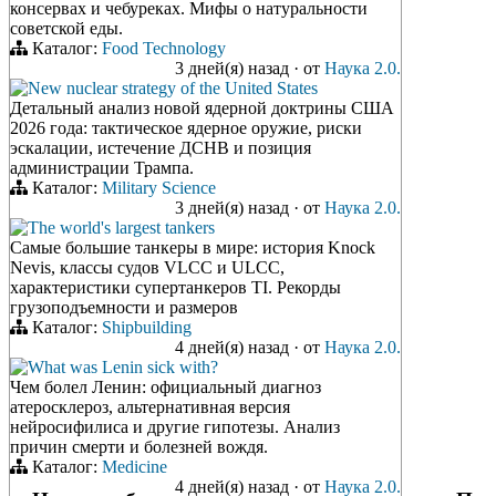
консервах и чебуреках. Мифы о натуральности
советской еды.
Каталог:
Food Technology
3 дней(я) назад
·
от
Наука 2.0.
New nuclear strategy of the United States
Детальный анализ новой ядерной доктрины США
2026 года: тактическое ядерное оружие, риски
эскалации, истечение ДСНВ и позиция
администрации Трампа.
Каталог:
Military Science
3 дней(я) назад
·
от
Наука 2.0.
The world's largest tankers
Самые большие танкеры в мире: история Knock
Nevis, классы судов VLCC и ULCC,
характеристики супертанкеров TI. Рекорды
грузоподъемности и размеров
Каталог:
Shipbuilding
4 дней(я) назад
·
от
Наука 2.0.
What was Lenin sick with?
Чем болел Ленин: официальный диагноз
атеросклероз, альтернативная версия
нейросифилиса и другие гипотезы. Анализ
причин смерти и болезней вождя.
Каталог:
Medicine
4 дней(я) назад
·
от
Наука 2.0.