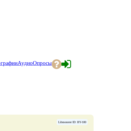
ографии
Аудио
Опросы
Libmonster ID: BY-180