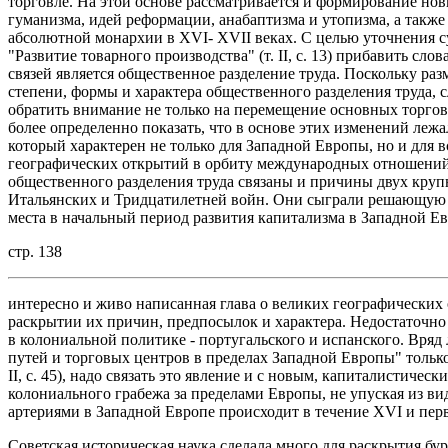
торговле. На этой основе рассматривается и формирование новы
гуманизма, идей реформации, анабаптизма и утопизма, а также
абсолютной монархии в XVI- XVII веках. С целью уточнения с
"Развитие товарного производства" (т. II, с. 13) прибавить сло
связей является общественное разделение труда. Поскольку ра
степени, формы и характера общественного разделения труда, с
обратить внимание не только на перемещение основных торгов
более определенно показать, что в основе этих изменений леж
который характерен не только для Западной Европы, но и для в
географических открытий в орбиту международных отношений
общественного разделения труда связаны и причины двух кру
Итальянских и Тридцатилетней войн. Они сыграли решающую 
места в начальный период развития капитализма в Западной Ев
стр. 138
интересно и живо написанная глава о великих географических 
раскрытии их причин, предпосылок и характера. Недостаточно
в колониальной политике - португальского и испанского. Вряд
путей и торговых центров в пределах Западной Европы" только
II, с. 45), надо связать это явление и с новым, капиталистичес
колониального грабежа за пределами Европы, не упуская из ви
артериями в Западной Европе происходит в течение XVI и пер
Советская историческая наука сделала много для раскрытия б