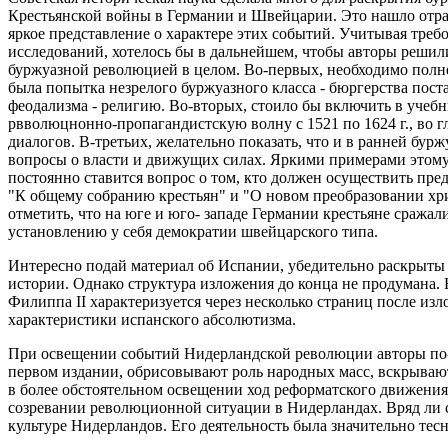
Крестьянской войны в Германии и Швейцарии. Это нашло отра
яркое представление о характере этих событий. Учитывая тре
исследований, хотелось бы в дальнейшем, чтобы авторы решил
буржуазной революцией в целом. Во-первых, необходимо полне
была попытка незрелого буржуазного класса - бюргерства пост
феодализма - религию. Во-вторых, стоило бы включить в уче
рвволюцнонно-пропагандистскую волну с 1521 по 1624 г., во г
диалогов. В-третьих, желательно показать, что и в ранней б
вопросы о власти и движущих силах. Яркими примерами этому
постоянно ставится вопрос о том, кто должен осуществить пре
"К общему собранию крестьян" и "О новом преобразовании хри
отметить, что на юге и юго- западе Германии крестьяне сражал
установлению у себя демократии швейцарского типа.
Интересно подай материал об Испании, убедительно раскрыты
истории. Однако структура изложения до конца не продумана.
Филиппа II характеризуется через несколько страниц после из
характеристики испанского абсолютизма.
При освещении событий Нидерландской революции авторы по-н
первом издании, обрисовывают роль народных масс, вскрываю
в более обстоятельном освещении ход реформатского движения,
созревании революционной ситуации в Нидерландах. Вряд ли с
культуре Нидерландов. Его деятельность была значительно тес