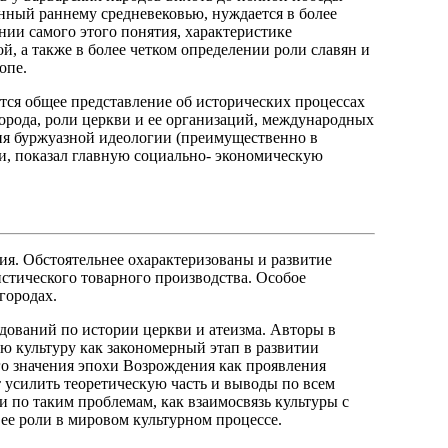
енный раннему средневековью, нуждается в более
нии самого этого понятия, характеристике
, а также в более четком определении роли славян и
опе.
ется общее представление об исторических процессах
города, роли церкви и ее организаций, международных
ития буржуазной идеологии (преимущественно в
ии, показал главную социально- экономическую
лия. Обстоятельнее охарактеризованы и развитие
истического товарного производства. Особое
городах.
едований по истории церкви и атеизма. Авторы в
ю культуру как закономерный этап в развитии
го значения эпохи Возрождения как проявления
 усилить теоретическую часть и выводы по всем
и по таким проблемам, как взаимосвязь культуры с
ее роли в мировом культурном процессе.