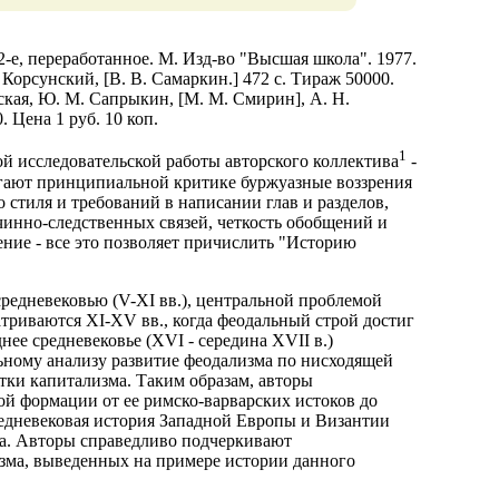
2-е, переработанное. М. Изд-во "Высшая школа". 1977.
. Корсунский, [В. В. Самаркин.] 472 с. Тираж 50000.
инская, Ю. М. Сапрыкин, [М. М. Смирин], А. Н.
. Цена 1 руб. 10 коп.
1
ой исследовательской работы авторского коллектива
-
гают принципиальной критике буржуазные воззрения
стиля и требований в написании глав и разделов,
чинно-следственных связей, четкость обобщений и
ние - все это позволяет причислить "Историю
редневековью (V-XI вв.), центральной проблемой
атриваются XI-XV вв., когда феодальный строй достиг
нее средневековье (XVI - середина XVII в.)
льному анализу развитие феодализма по нисходящей
стки капитализма. Таким образам, авторы
й формации от ее римско-варварских истоков до
едневековая история Западной Европы и Византии
сса. Авторы справедливо подчеркивают
изма, выведенных на примере истории данного