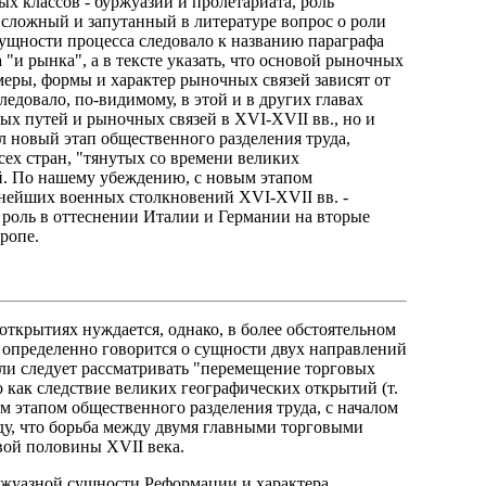
х классов - буржуазии и пролетариата, роль
 сложный и запутанный в литературе вопрос о роли
ущности процесса следовало к названию параграфа
ва "и рынка", а в тексте указать, что основой рыночных
змеры, формы и характер рыночных связей зависят от
ледовало, по-видимому, в этой и в других главах
ых путей и рыночных связей в XVI-XVII вв., но и
ал новый этап общественного разделения труда,
сех стран, "тянутых со времени великих
. По нашему убеждению, с новым этапом
пнейших военных столкновений XVI-XVII вв. -
роль в оттеснении Италии и Германии на вторые
ропе.
открытиях нуждается, однако, в более обстоятельном
 определенно говорится о сущности двух направлений
 ли следует рассматривать "перемещение торговых
 как следствие великих географических открытий (т.
ким этапом общественного разделения труда, с началом
ду, что борьба между двумя главными торговыми
вой половины XVII века.
уржуазной сущности Реформации и характера