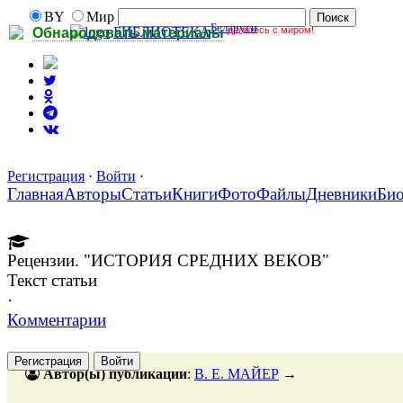
BY
Мир
Беларуси
делитесь с миром!
БИБЛИОТЕКА
Обнародовать материалы
Регистрация
·
Войти
·
Главная
Авторы
Статьи
Книги
Фото
Файлы
Дневники
Би
Рецензии. "ИСТОРИЯ СРЕДНИХ ВЕКОВ"
Текст статьи
·
Комментарии
Регистрация
Войти
Автор(ы) публикации
:
В. Е. МАЙЕР
→