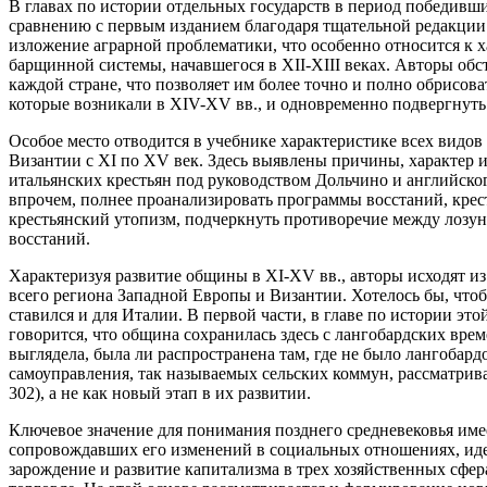
В главах по истории отдельных государств в период победивши
сравнению с первым изданием благодаря тщательной редакции
изложение аграрной проблематики, что особенно относится к 
барщинной системы, начавшегося в XII-XIII веках. Авторы обс
каждой стране, что позволяет им более точно и полно обрисова
которые возникали в XIV-XV вв., и одновременно подвергнуть
Особое место отводится в учебнике характеристике всех видов
Византии с XI по XV век. Здесь выявлены причины, характер 
итальянских крестьян под руководством Дольчино и английског
впрочем, полнее проанализировать программы восстаний, крес
крестьянский утопизм, подчеркнуть противоречие между лозу
восстаний.
Характеризуя развитие общины в XI-XV вв., авторы исходят и
всего региона Западной Европы и Византии. Хотелось бы, что
ставился и для Италии. В первой части, в главе по истории эт
говорится, что община сохранилась здесь с лангобардских време
выглядела, была ли распространена там, где не было лангобард
самоуправления, так называемых сельских коммун, рассматривае
302), а не как новый этап в их развитии.
Ключевое значение для понимания позднего средневековья име
сопровождавших его изменений в социальных отношениях, иде
зарождение и развитие капитализма в трех хозяйственных сфер