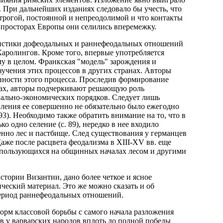
. При дальнейших изданиях следовало бы учесть, что
строгой, постоянной и непреодолимой и что контакты
 просторах Европы они селились вперемежку.
ристики дофеодальных и раннефеодальных отношений
Каролингов. Кроме того, впервые употребляется
у в целом. Франкская "модель" зарождения и
зучения этих процессов в других странах. Авторы
енности этого процесса. Проследив формирование
рах, авторы подчеркивают решающую роль
иально-экономических порядков. Следует лишь
твления ее совершенно не обязательно было ежегодно
 93). Необходимо также обратить внимание на то, что в
 одно селение (с. 89), нередко в нее входило
енно лес и пастбище. След существования у германцев
аже после расцвета феодализма в XIII-XV вв. еще
, пользующихся на общинных началах лесом и другими
тории Византии, дано более четкое и ясное
ический материал. Это же можно сказать и об
ериод раннефеодальных отношений.
форм классовой борьбы с самого начала разложения
ов у варварских народов вплоть до полной победы