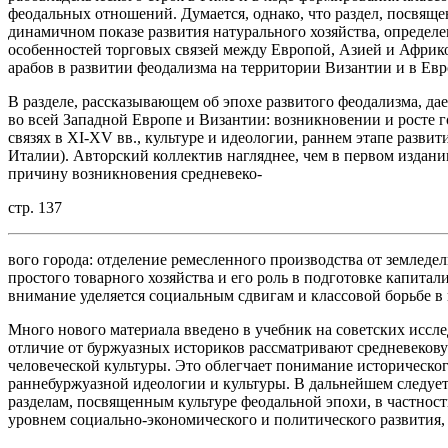
феодальных отношений. Думается, однако, что раздел, посвящ
динамичном показе развития натурального хозяйства, определе
особенностей торговых связей между Европой, Азией и Африкой
арабов в развитии феодализма на территории Византии и в Евр
В разделе, рассказывающем об эпохе развитого феодализма, да
во всей Западной Европе и Византии: возникновении и росте 
связях в XI-XV вв., культуре и идеологии, раннем этапе разв
Италии). Авторский коллектив нагляднее, чем в первом издан
причину возникновения средневеко-
стр. 137
вого города: отделение ремесленного производства от земледе
простого товарного хозяйства и его роль в подготовке капитал
внимание уделяется социальным сдвигам и классовой борьбе в 
Много нового материала введено в учебник на советских иссл
отличие от буржуазных историков рассматривают средневекову
человеческой культуры. Это облегчает понимание историческо
раннебуржуазной идеологии и культуры. В дальнейшем следует
разделам, посвященным культуре феодальной эпохи, в частност
уровнем социально-экономического и политического развития, 