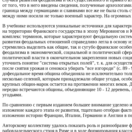
от того, что в него введены сведения, полученные археологами
граница между германцами и славянами все же не была столь 
между ними носили не только военный характер. На огромных
В учебнике используются уникальные источники для характе
на территории Франкского государства в эпоху Меровингов и 
комплекс терминов, которые характеризуют феодальную систем
развития феодальных отношений справедливо легла в основу и
стремились выделить как общие, так и сугубо франкские особ
феодализма в экономической, социальной и политической сфе
политической власти в окончательном закреплении новых соц
уточнить понятие "система открытых полей", т. к. для осущес
после снятия урожая и сенокоса убирать "все изгороди" (с. 89 -
дофеодальное время община объединяла не исключительно только
несколько селений, которым принадлежали общие угодья, особ
крупных общин-марок остается на протяжении многих веков. Д
нередко встречаются общины, объединяющие 10 - 12 деревень
угодьями.
По сравнению с первым изданием большее внимание уделено ис
изложение каждого этапа ее развития, тщательно отобран факт
изложении истории Франции, Италии, Германии и Англии в п
Авторскому коллективу удалось показать роль и разнообразие 
рабовладельческого строя в Риме и в ходе формирования класс