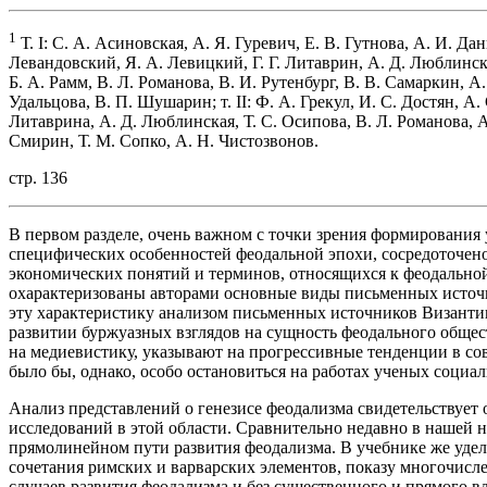
1
Т. I: С. А. Асиновская, А. Я. Гуревич, Е. В. Гутнова, А. И. Да
Левандовский, Я. А. Левицкий, Г. Г. Литаврин, А. Д. Люблинск
Б. А. Рамм, В. Л. Романова, В. И. Рутенбург, В. В. Самаркин, А
Удальцова, В. П. Шушарин; т. II: Ф. А. Грекул, И. С. Достян, А.
Литаврина, А. Д. Люблинская, Т. С. Осипова, В. Л. Романова, 
Смирин, Т. М. Сопко, А. Н. Чистозвонов.
стр. 136
В первом разделе, очень важном с точки зрения формирования
специфических особенностей феодальной эпохи, сосредоточен
экономических понятий и терминов, относящихся к феодально
охарактеризованы авторами основные виды письменных источ
эту характеристику анализом письменных источников Византи
развитии буржуазных взглядов на сущность феодального общес
на медиевистику, указывают на прогрессивные тенденции в с
было бы, однако, особо остановиться на работах ученых социа
Анализ представлений о генезисе феодализма свидетельствует 
исследований в этой области. Сравнительно недавно в нашей 
прямолинейном пути развития феодализма. В учебнике же уде
сочетания римских и варварских элементов, показу многочисл
случаев развития феодализма и без существенного и прямого 