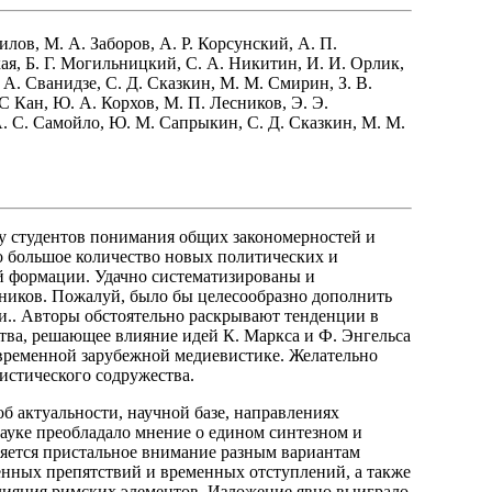
нилов, М. А. Заборов, А. Р. Корсунский, А. П.
ая, Б. Г. Могильницкий, С. А. Никитин, И. И. Орлик,
. А. Сванидзе, С. Д. Сказкин, М. М. Смирин, З. В.
 С Кан, Ю. А. Корхов, М. П. Лесников, Э. Э.
А. С. Самойло, Ю. М. Сапрыкин, С. Д. Сказкин, М. М.
 у студентов понимания общих закономерностей и
о большое количество новых политических и
й формации. Удачно систематизированы и
ников. Пожалуй, было бы целесообразно дополнить
и.. Авторы обстоятельно раскрывают тенденции в
тва, решающее влияние идей К. Маркса и Ф. Энгельса
овременной зарубежной медиевистике. Желательно
листического содружества.
об актуальности, научной базе, направлениях
науке преобладало мнение о едином синтезном и
ляется пристальное внимание разным вариантам
енных препятствий и временных отступлений, а также
влияния римских элементов. Изложение явно выиграло