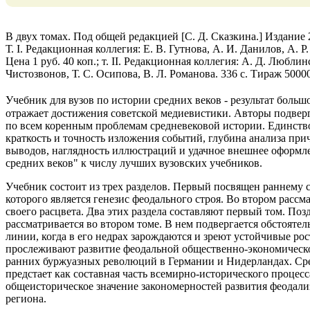
В двух томах. Под общей редакцией [С. Д. Сказкина.] Издание 
Т. I. Редакционная коллегия: Е. В. Гутнова, А. И. Данилов, А. Р
Цена 1 руб. 40 коп.; т. II. Редакционная коллегия: А. Д. Любл
Чистозвонов, Т. С. Осипова, В. Л. Романова. 336 с. Тираж 50000
Учебник для вузов по истории средних веков - результат больш
отражает достижения советской медиевистики. Авторы подвер
по всем коренным проблемам средневековой истории. Единство 
краткость и точность изложения событий, глубина анализа при
выводов, наглядность иллюстраций и удачное внешнее оформле
средних веков" к числу лучших вузовских учебников.
Учебник состоит из трех разделов. Первый посвящен раннему с
которого является генезис феодального строя. Во втором рассм
своего расцвета. Два этих раздела составляют первый том. Позд
рассматривается во втором томе. В нем подвергается обстояте
линии, когда в его недрах зарождаются и зреют устойчивые ро
прослеживают развитие феодальной общественно-экономическо
ранних буржуазных революций в Германии и Нидерландах. Ср
предстает как составная часть всемирно-исторического проце
общеисторическое значение закономерностей развития феодал
региона.