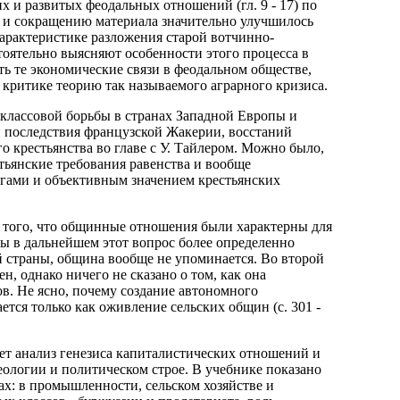
х и развитых феодальных отношений (гл. 9 - 17) по
 и сокращению материала значительно улучшилось
характеристике разложения старой вотчинно-
тоятельно выясняют особенности этого процесса в
ть те экономические связи в феодальном обществе,
 критике теорию так называемого аграрного кризиса.
 классовой борьбы в странах Западной Европы и
и последствия французской Жакерии, восстаний
о крестьянства во главе с У. Тайлером. Можно было,
тьянские требования равенства и вообще
нгами и объективным значением крестьянских
з того, что общинные отношения были характерны для
бы в дальнейшем этот вопрос более определенно
ой страны, община вообще не упоминается. Во второй
н, однако ничего не сказано о том, как она
ов. Не ясно, почему создание автономного
тся только как оживление сельских общин (с. 301 -
ет анализ генезиса капиталистических отношений и
ологии и политическом строе. В учебнике показано
ах: в промышленности, сельском хозяйстве и