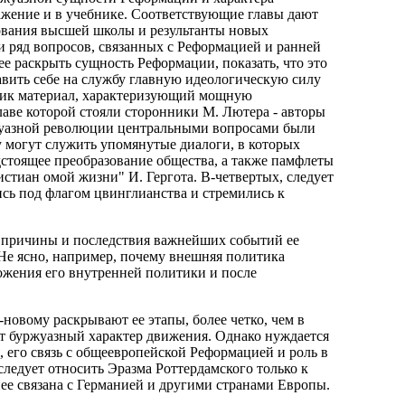
жение и в учебнике. Соответствующие главы дают
бования высшей школы и результанты новых
и ряд вопросов, связанных с Реформацией и ранней
е раскрыть сущность Реформации, показать, что это
авить себе на службу главную идеологическую силу
бник материал, характеризующий мощную
лаве которой стояли сторонники М. Лютера - авторы
уржуазной революции центральными вопросами были
 могут служить упомянутые диалоги, в которых
дстоящее преобразование общества, а также памфлеты
стиан омой жизни" И. Гергота. В-четвертых, следует
ись под флагом цвинглианства и стремились к
 причины и последствия важнейших событий ее
 Не ясно, например, почему внешняя политика
ложения его внутренней политики и после
овому раскрывают ее этапы, более четко, чем в
т буржуазный характер движения. Однако нуждается
 его связь с общеевропейской Реформацией и роль в
ледует относить Эразма Роттердамского только к
нее связана с Германией и другими странами Европы.