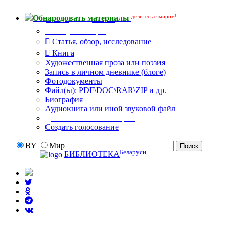
делитесь с миром!
Обнародовать материалы
Тип публикации
Статья, обзор, исследование
Книга
Художественная проза или поэзия
Запись в личном дневнике (блоге)
Фотодокументы
Файл(ы): PDF\DOC\RAR\ZIP и др.
Биография
Аудиокнига или иной звуковой файл
Дополнительные опции:
Создать голосование
BY
Мир
Беларуси
БИБЛИОТЕКА