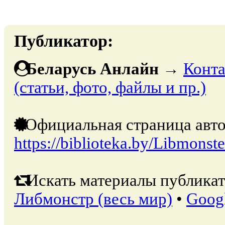
Публикатор:
Беларусь Анлайн
→
Конта
(статьи, фото, файлы и пр.)
Официальная страница авто
https://biblioteka.by/Libmonste
Искать материалы публикат
Либмонстр (весь мир)
•
Goog