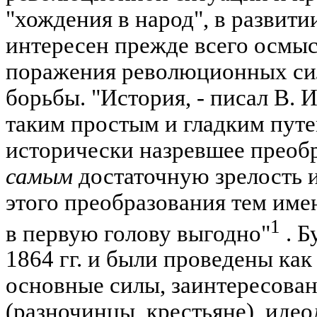
"хождения в народ", в развит
интересен прежде всего осмыс
поражения революционных си
борьбы. "История, - писал В. И
таким простым и гладким путе
исторически назревшее преоб
самым
достаточную зрелость и
этого преобразования тем име
1
в первую голову выгодно"
. Б
1864 гг. и были проведены как 
основные силы, заинтересова
(разночинцы, крестьяне), иде