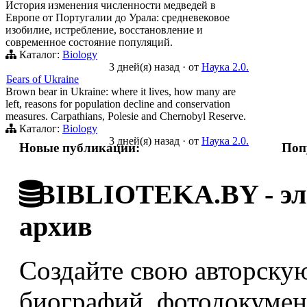
История изменения численности медведей в
Европе от Португалии до Урала: средневековое
изобилие, истребление, восстановление и
современное состояние популяций.
Каталог:
Biology
3 дней(я) назад
·
от
Наука 2.0.
Бears of Ukraine
Brown bear in Ukraine: where it lives, how many are
left, reasons for population decline and conservation
measures. Carpathians, Polesie and Chernobyl Reserve.
Каталог:
Biology
3 дней(я) назад
·
от
Наука 2.0.
Новые публикации:
Поп
BIBLIOTEKA.BY - эле
архив
Создайте свою авторскую
биографий, фотодокумент