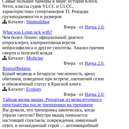
Самые большие танкеры в мире: история Knock
Nevis, классы судов VLCC и ULCC,
характеристики супертанкеров TI. Рекорды
грузоподъемности и размеров
Каталог:
Shipbuilding
Вчера
·
от
Наука 2.0.
What was Lenin sick with?
Чем болел Ленин: официальный диагноз
атеросклероз, альтернативная версия
нейросифилиса и другие гипотезы. Анализ причин
смерти и болезней вождя.
Каталог:
Medicine
Вчера
·
от
Наука 2.0.
BearsofBelarus
Бурый медведь в Беларуси: численность, ареал
обитания, поведение при встрече, охотничий сезон
и обновлённый статус в Красной книге.
Каталог:
Ecology
Вчера
·
от
Наука 2.0.
Тайная жизнь мышц. Репортаж из межклеточного
пространства после тренировки на тренажере
Вы думали, что тренировка закончилась, когда
убрали гантели? Внутри мышц начинается
настоящий спектакль: повреждения, иммунный
ответ, и неожиданный герой — антимикробный