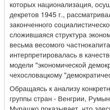
которых национализация, осу
декретов 1945 г., рассматрив
законченного социалистическо
сложившаяся структура эконо
весьма весомого частнокапита
интерпретировалась в качест
модели "экономической демокр
чехословацкому "демократиче
Обращаясь к анализу конкретн
группы стран - Венгрии, Румын
Мурашко показывает, что зде