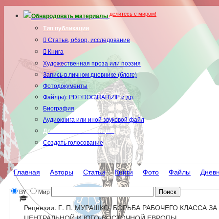
делитесь с миром!
Обнародовать материалы
Тип публикации
Статья, обзор, исследование
Книга
Художественная проза или поэзия
Запись в личном дневнике (блоге)
Фотодокументы
Файл(ы): PDF\DOC\RAR\ZIP и др.
Биография
Аудиокнига или иной звуковой файл
Дополнительные опции:
Создать голосование
Главная
Авторы
Статьи
Книги
Фото
Файлы
Днев
BY
Мир
Рецензии. Г. П. МУРАШКО. БОРЬБА РАБОЧЕГО КЛАСС
ЦЕНТРАЛЬНОЙ И ЮГО-ВОСТОЧНОЙ ЕВРОПЫ