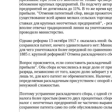
обложение крупных предприятий. По подсчету автор
предприятий не дотягивала до 11%. В то же время к
прибыли. "Отменяя патентный сбор, вводя прожиточ
существование всей армии мелких сельских торговц
ставках для крупных неотчетных предприятий", - ре
вполне отвечал традиционной линии на уничтожение
проводило министерство.
Однако реформа 13 октября 1917 г. оказалась иной: б
сохранился патент, ничего удивительного нет: Мини
для чего уничтожался более передовой по сравнению 
1885 г. крупной реформой? Отмена раскладочного сбо
Вопрос проясняется, если сопоставить раскладочный 
прибыли". Оба сбора исчислялись в виде доли от пр
разряда, независимо от того, какую долю забирает у
лишь те, для кого патент не обременителен. Наличие
определяемая раскладочным присутствием с опорой 
ненужной сложностью.
Поэтому устранение раскладочного сбора, с одной с
налога более простым (вместо двух процентных сбор
налог с неотчетных предприятий не частично выра
сохранение патента само по себе обусловливало сил