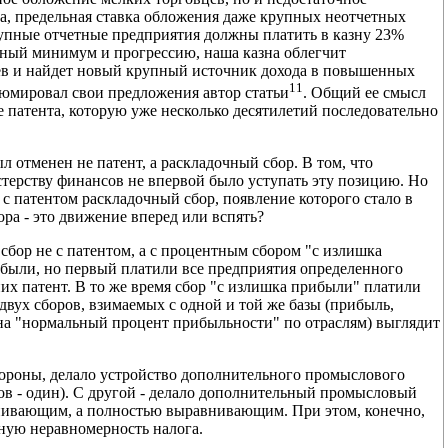
а, предельная ставка обложения даже крупных неотчетных
рупные отчетные предприятия должны платить в казну 23%
ный минимум и прогрессию, наша казна облегчит
ев и найдет новый крупный источник дохода в повышенных
11
зюмировал свои предложения автор статьи
. Общий ее смысл
 патента, которую уже несколько десятилетий последовательно
ыл отменен не патент, а раскладочный сбор. В том, что
стерству финансов не впервой было уступать эту позицию. Но
с патентом раскладочный сбор, появление которого стало в
ра - это движение вперед или вспять?
сбор не с патентом, а с процентным сбором "с излишка
ибыли, но первый платили все предприятия определенного
 них патент. В то же время сбор "с излишка прибыли" платили
 двух сборов, взимаемых с одной и той же базы (прибыль,
на "нормальный процент прибыльности" по отраслям) выглядит
тороны, делало устройство дополнительного промыслового
ов - один). С другой - делало дополнительный промысловый
внивающим, а полностью выравнивающим. При этом, конечно,
ьную неравномерность налога.