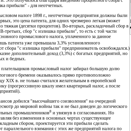
и. Это получилось благодаря введению процентного сбора с
шка прибыли" - для неотчетных.
ысловом налоге 1898 г., неотчетные предприятия должны были
рвых, это цена патента, для одних чрезмерно легкая (может
но тяжкая (десятки процентов). Во-вторых, раскладочный сбор в
 В-третьих, сбор "с излишка прибыли", то есть с той части
основного промыслового налога, уплаченного за данное
лишь патента уже превышала 3,3% установленного
от сбора "с излишка прибыли" предприниматель освобождался.)
 казне дополнительный доход (3,3%) с богатых предприятий, но
ых и бедных.
их плательщиков промысловый налог забирал большую долю
алогового бремени оказывалось прямо противоположно
у XIX в. не только считался желательным в европейской
ику (прогрессивную шкалу имел квартирный налог, а после
дприятий).
ансов добился "высочайшего соизволения" на очередной
есмотр до мировой войны так и не был доведен до логического
8
тельных промышленников
и увязнув в согласованиях. Но
авляя без изменения в основных чертах существующее
ладным сбором, проектируется эти прибыли сделать
т параллельного взимания с этих же предприятий налога по