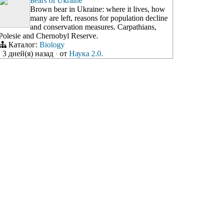
Бears of Ukraine
Brown bear in Ukraine: where it lives, how
many are left, reasons for population decline
and conservation measures. Carpathians,
Polesie and Chernobyl Reserve.
Каталог:
Biology
3 дней(я) назад
·
от
Наука 2.0.