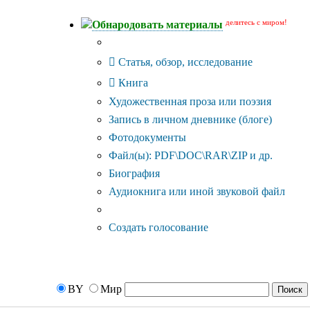
делитесь с миром!
Обнародовать материалы
Тип публикации
Статья, обзор, исследование
Книга
Художественная проза или поэзия
Запись в личном дневнике (блоге)
Фотодокументы
Файл(ы): PDF\DOC\RAR\ZIP и др.
Биография
Аудиокнига или иной звуковой файл
Дополнительные опции:
Создать голосование
BY
Мир