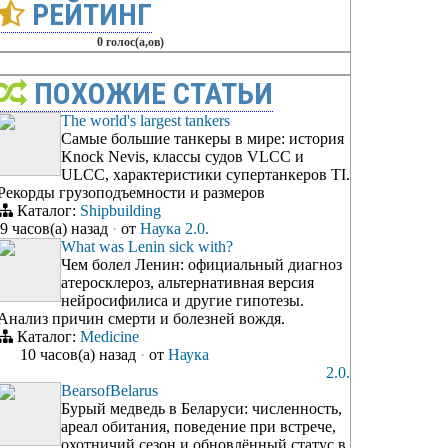
РЕЙТИНГ
0 голос(а,ов)
ПОХОЖИЕ СТАТЬИ
The world's largest tankers
Самые большие танкеры в мире: история
Knock Nevis, классы судов VLCC и
ULCC, характеристики супертанкеров TI.
Рекорды грузоподъемности и размеров
Каталог:
Shipbuilding
9 часов(а) назад
·
от
Наука 2.0.
What was Lenin sick with?
Чем болел Ленин: официальный диагноз
атеросклероз, альтернативная версия
нейросифилиса и другие гипотезы.
Анализ причин смерти и болезней вождя.
Каталог:
Medicine
10 часов(а) назад
·
от
Наука
2.0.
BearsofBelarus
Бурый медведь в Беларуси: численность,
ареал обитания, поведение при встрече,
охотничий сезон и обновлённый статус в