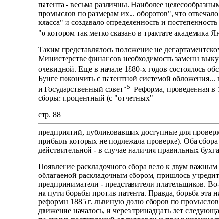
патента - весьма различны. Наиболее целесообразны
промыслов по размерам их... оборотов", что отвеч
класса" и создавало определенность и постепенность
"о котором так метко сказано в трактате академика 
Таким представлялось положение не департаментском
Министерстве финансов необходимость замены выку
очевидной. Еще в начале 1880-х годов состоялось о
Бунге покончить с патентной системой обложения...
5
и Государственный совет"
. Реформа, проведенная в 
сборы: процентный (с "отчетных"
стр. 88
предприятий, публиковавших доступные для проверк
прибыль которых не подлежала проверке). Оба сбора
действительной - в случае наличия правильных бухга
Появление раскладочного сбора вело к двум важным 
облагаемой раскладочным сбором, пришлось учредить
предприниматели - представители плательщиков. Во
на пути борьбы против патента. Правда, борьба эта 
реформы 1885 г. львиную долю сборов по промыслов
движение началось, и через тринадцать лет следующ