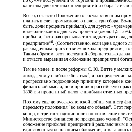
по сумме поступлений от торговли и промышленност
капитала для отчетных предприятий и сбора "с изли
Всего, согласно Положению о государственном пром
платить в счет промыслового налога три сбора. Во-пе
быть, доли процента прибыли), для других - чрезмер
виде одинакового для всех процента (около 1,5 - 2%).
прибыли, "которая превышает в тридцать раз оклад 
6
предприятие"
. (Соответственно, если цена одного 
раскладочным присутствием дохода предприятия, то 
Таким образом, этот последний сбор не только давал
и отчасти выравнивал обложение предприятий богат
Тем не менее, и после реформы С. Ю. Витте у мелк
7
дохода, чем у наиболее богатых
, и распределение н
прогрессивно-подоходному принципу, который к конц
финансовой мысли, но и проник в российскую практ
1898 г. и процентный налог с прибыли отчетных пре
Поэтому еще до русско-японской войны министр фин
пересмотр положения "во всем его объеме". Этот пер
конца, встретив традиционное сопротивление влия
Министерство финансов не прекращало усилий. "Ост
обложение прибылей предприятий раскладочным и ок
единственным основанием обложения, отказавшись о