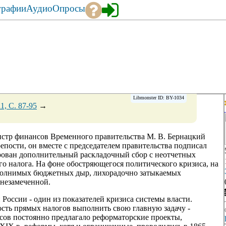
графии
Аудио
Опросы
Libmonster ID: BY-1034
, C. 87-95
→
нистр финансов Временного правительства М. В. Бернацкий
епости, он вместе с председателем правительства подписал
рован дополнительный раскладочный сбор с неотчетных
го налога. На фоне обостряющегося политического кризиса, на
сполнимых бюджетных дыр, лихорадочно затыкаемых
 незамеченной.
оссии - один из показателей кризиса системы власти.
ть прямых налогов выполнить свою главную задачу -
сов постоянно предлагало реформаторские проекты,