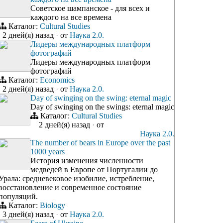
Советское шампанское - для всех и
каждого на все времена
Каталог:
Cultural Studies
2 дней(я) назад
·
от
Наука 2.0.
Лидеры международных платформ
фотографий
Лидеры международных платформ
фотографий
Каталог:
Economics
2 дней(я) назад
·
от
Наука 2.0.
Day of swinging on the swing: eternal magic
Day of swinging on the swings: eternal magic
Каталог:
Cultural Studies
2 дней(я) назад
·
от
Наука 2.0.
The number of bears in Europe over the past
1000 years
История изменения численности
медведей в Европе от Португалии до
Урала: средневековое изобилие, истребление,
восстановление и современное состояние
популяций.
Каталог:
Biology
3 дней(я) назад
·
от
Наука 2.0.