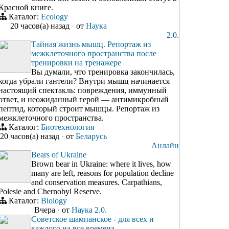
Красной книге.
Каталог:
Ecology
20 часов(а) назад
·
от
Наука
2.0.
Тайная жизнь мышц. Репортаж из
межклеточного пространства после
тренировки на тренажере
Вы думали, что тренировка закончилась,
когда убрали гантели? Внутри мышц начинается
настоящий спектакль: повреждения, иммунный
ответ, и неожиданный герой — антимикробный
пептид, который строит мышцы. Репортаж из
межклеточного пространства.
Каталог:
Биотехнология
20 часов(а) назад
·
от
Беларусь
Анлайн
Bears of Ukraine
Brown bear in Ukraine: where it lives, how
many are left, reasons for population decline
and conservation measures. Carpathians,
Polesie and Chernobyl Reserve.
Каталог:
Biology
Вчера
·
от
Наука 2.0.
Советское шампанское - для всех и
каждого на все времена