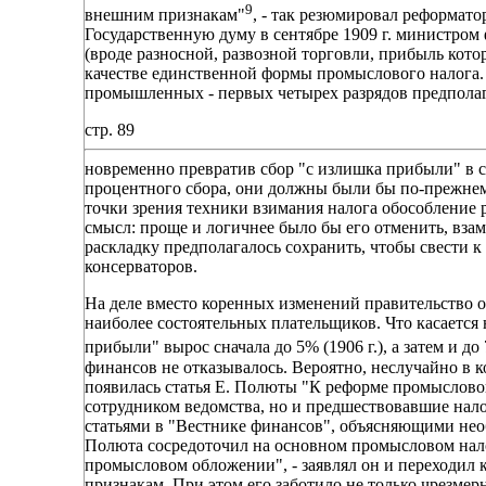
9
внешним признакам"
, - так резюмировал реформат
Государственную думу в сентябре 1909 г. министро
(вроде разносной, развозной торговли, прибыль кото
качестве единственной формы промыслового налога. 
промышленных - первых четырех разрядов предполаг
стр. 89
новременно превратив сбор "с излишка прибыли" в 
процентного сбора, они должны были бы по-прежнем
точки зрения техники взимания налога обособление 
смысл: проще и логичнее было бы его отменить, вза
раскладку предполагалось сохранить, чтобы свести
консерваторов.
На деле вместо коренных изменений правительство 
наиболее состоятельных плательщиков. Что касается
прибыли" вырос сначала до 5% (1906 г.), а затем и до 
финансов не отказывалось. Вероятно, неслучайно в 
появилась статья Е. Полюты "К реформе промысловог
сотрудником ведомства, но и предшествовавшие нал
статьями в "Вестнике финансов", объясняющими нео
Полюта сосредоточил на основном промысловом нало
промысловом обложении", - заявлял он и переходил 
признакам. При этом его заботило не только чрезмер