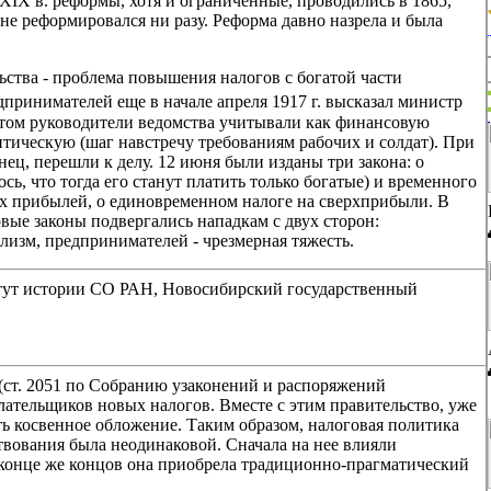
XIX в. реформы, хотя и ограниченные, проводились в 1865,
 не реформировался ни разу. Реформа давно назрела и была
ства - проблема повышения налогов с богатой части
принимателей еще в начале апреля 1917 г. высказал министр
том руководители ведомства учитывали как финансовую
итическую (шаг навстречу требованиям рабочих и солдат). При
ец, перешли к делу. 12 июня были изданы три закона: о
ь, что тогда его станут платить только богатые) и временного
х прибылей, о единовременном налоге на сверхприбыли. В
вые законы подвергались нападкам с двух сторон:
изм, предпринимателей - чрезмерная тяжесть.
тут истории СО РАН, Новосибирский государственный
. (ст. 2051 по Собранию узаконений и распоряжений
лательщиков новых налогов. Вместе с этим правительство, уже
ть косвенное обложение. Таким образом, налоговая политика
вования была неодинаковой. Сначала на нее влияли
 конце же концов она приобрела традиционно-прагматический