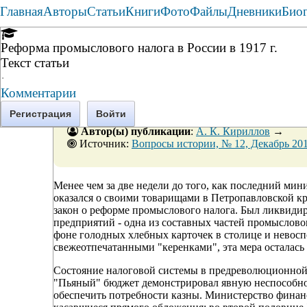
Главная
Авторы
Статьи
Книги
Фото
Файлы
Дневники
Био
Реформа промыслового налога в России в 1917 г.
Текст статьи
·
Комментарии
Регистрация
Войти
Автор(ы) публикации
:
А. К. Кириллов
→
Источник:
Вопросы истории, № 12, Декабрь 2011
Менее чем за две недели до того, как последний ми
оказался о своими товарищами в Петропавловской кр
закон о реформе промыслового налога. Был ликвиди
предприятий - одна из составных частей промыслово
фоне голодных хлебных карточек в столице и нево
свежеотпечатанными "керенками", эта мера осталась
Состояние налоговой системы в предреволюционной Р
"Пьяный" бюджет демонстрировал явную неспособнос
обеспечить потребности казны. Министерство финан