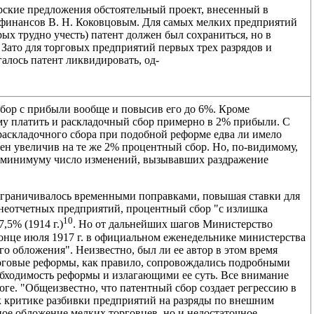
орские предложения обстоятельный проект, внесенный в
м финансов В. Н. Коковцовым. Для самых мелких предприятий
рых трудно учесть) патент должен был сохраниться, но в
Зато для торговых предприятий первых трех разрядов и
алось патент ликвидировать, од-
сбор с прибыли вообще и повысив его до 6%. Кроме
у платить и раскладочный сбор примерно в 2% прибыли. С
раскладочного сбора при подобной реформе едва ли имело
мен увеличив на те же 2% процентный сбор. Но, по-видимому,
 к минимуму число изменений, вызывавших раздражение
ограничивалось временными поправками, повышая ставки для
 неотчетных предприятий, процентный сбор "с излишка
10
7,5% (1914 г.)
. Но от дальнейших шагов Министерство
конце июля 1917 г. в официальном еженедельнике министерства
о обложения". Неизвестно, был ли ее автор в этом время
оговые реформы, как правило, сопровождались подробными
бходимость реформы и излагающими ее суть. Все внимание
ге. "Общеизвестно, что патентный сбор создает регрессию в
к критике разбивки предприятий на разряды по внешним
ное обложение мелких торговцев, но и недостаточное