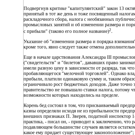
Подвергнув критике "капитулянтский" закон 13 октяб
принятый в тот же день и тоже посвященный налогам
раскладочного сбора, налога с необязанных публич
промысловых занятий и об изменении размера и поря
2
с прибыли" (таково его полное название)
.
Указание об "изменении размера и порядка взимания
кроме того, явно следует также отмена дополнительн
Еще в начале царствования Александра III промысло
("свидетельств" и "билетов", дававших право заним
имели разную цену в зависимости от разряда, так ч
пробавляющегося "мелочной торговлей". Однако влад
прибыли, платили одинаковую сумму и, таким образо
ограничивало рост бюджетных доходов. Даже точно з
правительство не повышало ставки налога, потому 
возможности которых находились на пределе.
Корень бед состоял в том, что присваиваемый предп
казны определяли исходя не из прибыльности предпри
внешних признаках П. Зверев, податной инспектор 1-
практика, - писал он, - приводит к заключению, что
подавляющем большинстве случаев является остатком
какое ему придает существующее законоположение"; 