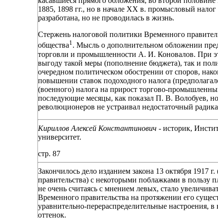
касавшиеся прямого обложения; во второй половине 
1885, 1898 гг., но в начале XX в. промысловый налог
разработана, но не проводилась в жизнь.
Стержень налоговой политики Временного правитель
1
общества
. Мысль о дополнительном обложении пред
торговли и промышленности А. И. Коновалов. При э
выгоду такой меры (пополнение бюджета), так и пол
очередном политическом обострении от споров, након
повышении ставок подоходного налога (предполагалос
(военного) налога на прирост торгово-промышленны
последующие месяцы, как показал П. В. Волобуев, но
революционеров не устраивал недостаточный радикал
Кириллов Алексей Константинович
- историк, Инсти
университет.
стр. 87
Закончилось дело изданием закона 13 октября 1917 г
правительства) с некоторыми поблажками в пользу п
не очень считаясь с мнением левых, стало увеличива
Временного правительства на протяжении его сущест
уравнительно-перераспределительные настроения, в
оттенок.