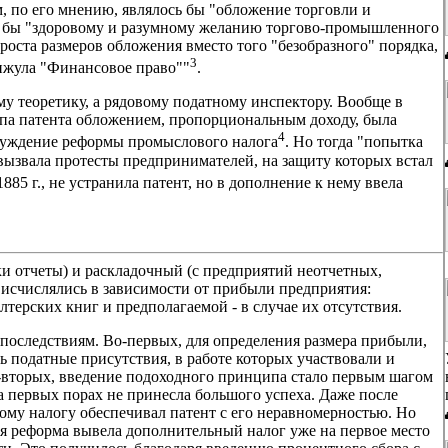
м, по его мнению, являлось бы "обложение торговли и
ало бы "здоровому и разумному желанию торгово-промышленного
 роста размеров обложения вместо того "безобразного" порядка,
3
Янжула "Финансовое право""
.
у теоретику, а рядовому податному инспектору. Вообще в
па патента обложением, пропорциональным доходу, была
4
бсуждение реформы промыслового налога
. Но тогда "попытка
 вызвала протесты предпринимателей, на защиту которых встал
1885 г., не устранила патент, но в дополнение к нему ввела
и отчеты) и раскладочный (с предприятий неотчетных,
 исчислялись в зависимости от прибыли предприятия:
лтерских книг и предполагаемой - в случае их отсутствия.
последствиям. Во-первых, для определения размера прибыли,
 податные присутствия, в работе которых участвовали и
-вторых, введение подоходного принципа стало первым шагом
на первых порах не принесла большого успеха. Даже после
ому налогу обеспечивал патент с его неравномерностью. Но
ая реформа вывела дополнительный налог уже на первое место