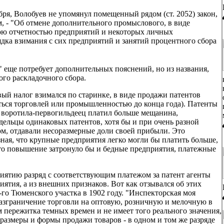
ря, Волобуев не упомянул помещенный рядом (ст. 2052) закон,
, - "Об отмене дополнительного промыслового, в виде
ною отчетностью предприятий и некоторых личных
дка взимания с сих предприятий и занятий процентного сбора
" еще потребует дополнительных пояснений, но из названия,
ого раскладочного сбора.
вый налог взимался по старинке, в виде продажи патентов
аться торговлей или промышленностью до конца года). Патенты
то воротила-первогильдеец платил больше мещанина,
ельцы одинаковых патентов, хотя бы и при очень разной
м, отдавали несоразмерные доли своей прибыли. Это
ная, что крупные предприятия легко могли бы платить больше,
что повышение затронуло бы и бедные предприятия, платежные
риятию разряд с соответствующим платежом за патент агенты
ятия, а из внешних признаков. Вот как отзывался об этих
го Тюменского участка в 1902 году. "Инспекторская моя
 разграничение торговли на оптовую, розничную и мелочную в
 пережитка темных времен и не имеет того реального значения,
размеры и формы продажи товаров - в одном и том же разряде