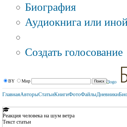
Биография
Аудиокнига или иной
Дополнительные оп
Создать голосование
BY
Мир
Главная
Авторы
Статьи
Книги
Фото
Файлы
Дневники
Би
Реакция человека на шум ветра
Текст статьи