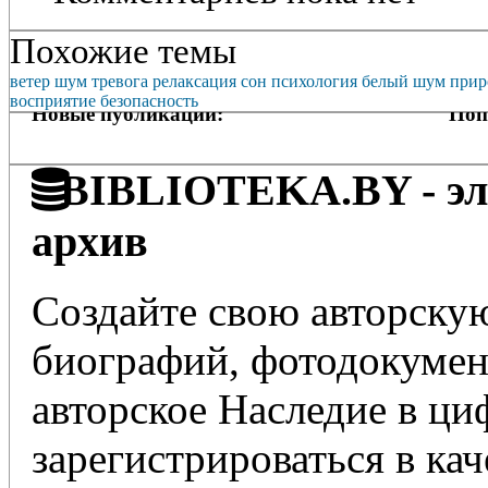
Похожие темы
ветер
шум
тревога
релаксация
сон
психология
белый шум
прир
восприятие
безопасность
Новые публикации:
Поп
BIBLIOTEKA.BY - эле
архив
Создайте свою авторскую
биографий, фотодокумент
авторское Наследие в ц
зарегистрироваться в кач