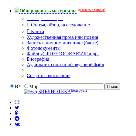
делитесь с миром!
Обнародовать материалы
Тип публикации
Статья, обзор, исследование
Книга
Художественная проза или поэзия
Запись в личном дневнике (блоге)
Фотодокументы
Файл(ы): PDF\DOC\RAR\ZIP и др.
Биография
Аудиокнига или иной звуковой файл
Дополнительные опции:
Создать голосование
BY
Мир
Беларуси
БИБЛИОТЕКА