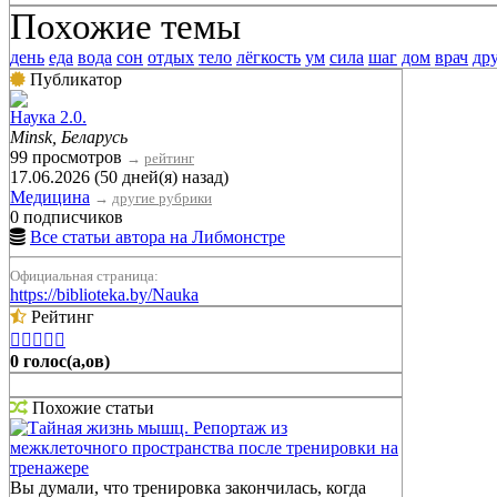
Похожие темы
день
еда
вода
сон
отдых
тело
лёгкость
ум
сила
шаг
дом
врач
др
Публикатор
Наука 2.0.
Minsk, Беларусь
99 просмотров
→
рейтинг
17.06.2026 (50 дней(я) назад)
Медицина
→
другие рубрики
0 подписчиков
Все статьи автора на Либмонстре
Официальная страница:
https://biblioteka.by/Nauka
Рейтинг





0 голос(а,ов)
Похожие статьи
Тайная жизнь мышц. Репортаж из
межклеточного пространства после тренировки на
тренажере
Вы думали, что тренировка закончилась, когда