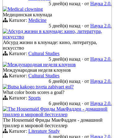
5 дней(я) назад
·
от
Наука 2.0.
Medical clowning
Медицинская клоунада
Каталог:
Medicine
5 дней(я) назад
·
от
Наука 2.0.
Абсурд жизни в клоунаде: кино, литература,
искусство
Абсурд жизни в клоунаде: кино, литература,
искусство
Каталог:
Cultural Studies
5 дней(я) назад
·
от
Наука 2.0.
Международная неделя клоунов
Международная неделя клоунов
Каталог:
Cultural Studies
6 дней(я) назад
·
от
Наука 2.0.
Butsa kakogo tsveta zabivaet gol?
What color boots scores a goal?
Каталог:
Sports
6 дней(я) назад
·
от
Наука 2.0.
The Housemaid Фриды МакФадден - домашний
триллер и мировой бестселлер
The Housemaid Фриды МакФадден - домашний
триллер и мировой бестселлер
Каталог:
Literature Study
6 дней(я) назад
·
от
Наука 2.0.