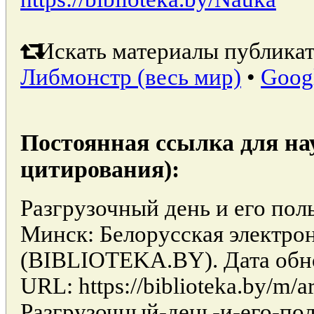
Искать материалы публикат
Либмонстр (весь мир)
•
Goog
Постоянная ссылка для на
цитирования):
Разгрузочный день и его поль
Минск: Белорусская электро
(BIBLIOTEKA.BY). Дата обно
URL: https://biblioteka.by/m/ar
Разгрузочный-день-и-его-пол