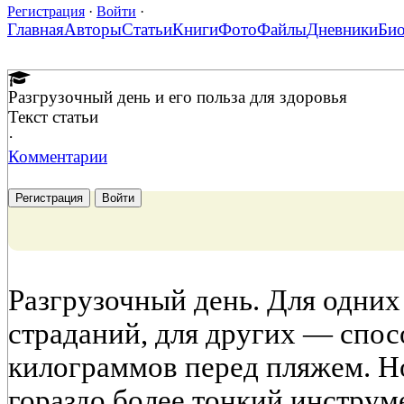
Регистрация
·
Войти
·
Главная
Авторы
Статьи
Книги
Фото
Файлы
Дневники
Би
Разгрузочный день и его польза для здоровья
Текст статьи
·
Комментарии
Регистрация
Войти
Разгрузочный день. Для одних
страданий, для других — спос
килограммов перед пляжем. Но
гораздо более тонкий инструме