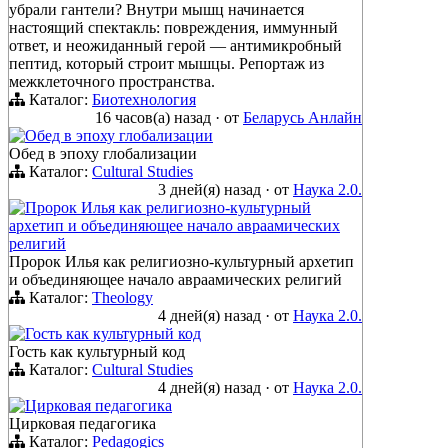
убрали гантели? Внутри мышц начинается
настоящий спектакль: повреждения, иммунный
ответ, и неожиданный герой — антимикробный
пептид, который строит мышцы. Репортаж из
межклеточного пространства.
Каталог:
Биотехнология
16 часов(а) назад
·
от
Беларусь Анлайн
Обед в эпоху глобализации
Обед в эпоху глобализации
Каталог:
Cultural Studies
3 дней(я) назад
·
от
Наука 2.0.
Пророк Илья как религиозно-культурный
архетип и объединяющее начало авраамических
религий
Пророк Илья как религиозно-культурный архетип
и объединяющее начало авраамических религий
Каталог:
Theology
4 дней(я) назад
·
от
Наука 2.0.
Гость как культурный код
Гость как культурный код
Каталог:
Cultural Studies
4 дней(я) назад
·
от
Наука 2.0.
Цирковая педагогика
Цирковая педагогика
Каталог:
Pedagogics