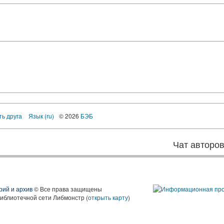
ть друга
Язык (ru)
© 2026
БЭБ
Чат авторо
рий и архив
© Все права защищены
библиотечной сети Либмонстр (
открыть карту
)