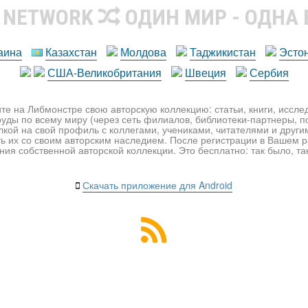
R NETWORK
ОДИН МИР - ОДНА
аина
Казахстан
Молдова
Таджикистан
Эсто
США-Великобритания
Швеция
Сербия
те на Либмонстре свою авторскую коллекцию: статьи, книги, иссл
уды по всему миру (через сеть филиалов, библиотеки-партнеры, по
лкой на свой профиль с коллегами, учениками, читателями и друг
ь их со своим авторским наследием. После регистрации в Вашем 
ия собственной авторской коллекции. Это бесплатно: так было, так 
Скачать приложение для Android