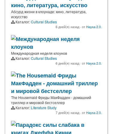
кино, литература, искусство
Абсурд жизни в клоунаде: кино, литература,
искусство
Каталог:
Cultural Studies
6 дней(я) назад
·
от
Наука 2.0.
Международная неделя
клоунов
Международная неделя клоунов
Каталог:
Cultural Studies
6 дней(я) назад
·
от
Наука 2.0.
The Housemaid Фриды
МакФадден - домашний триллер
и мировой бестселлер
The Housemaid Фриды МакФадден - домашний
триллер и мировой бестселлер
Каталог:
Literature Study
7 дней(я) назад
·
от
Наука 2.0.
Парадокс силы слабака в
книгах Джеффа Кинни