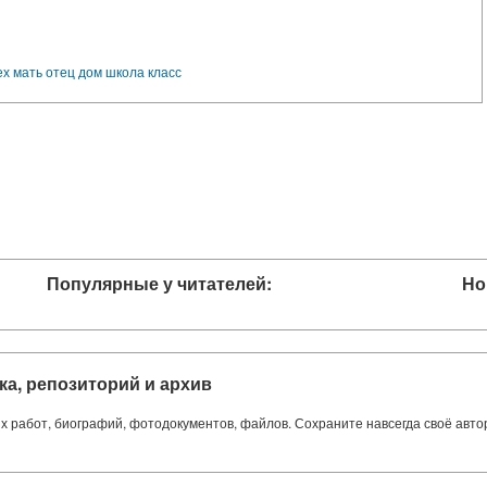
ех
мать
отец
дом
школа
класс
Популярные у читателей:
Но
ка, репозиторий и архив
ких работ, биографий, фотодокументов, файлов. Сохраните навсегда своё авт