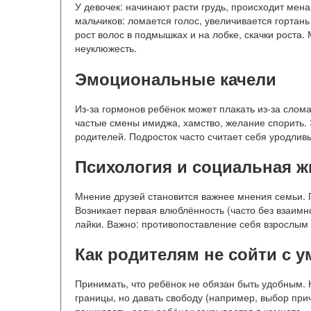
У девочек: начинают расти грудь, происходит мена
мальчиков: ломается голос, увеличивается гортань
рост волос в подмышках и на лобке, скачки роста.
неуклюжесть.
Эмоциональные качели
Из-за гормонов ребёнок может плакать из-за слома
частые смены имиджа, хамство, желание спорить. Э
родителей. Подросток часто считает себя уродлив
Психология и социальная ж
Мнение друзей становится важнее мнения семьи. По
Возникает первая влюблённость (часто без взаимн
лайки. Важно: противопоставление себя взрослым 
Как родителям не сойти с у
Принимать, что ребёнок не обязан быть удобным. Н
границы, но давать свободу (например, выбор причё
паниковать, если ребёнок закрывается в комнате —