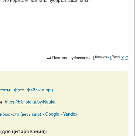
Беларусь
World
Похожие публикации:
L
L
Y
G
татьи, фото, файлы и пр.)
ре:
https://biblioteka.by/Nauka
ибмонстр (весь мир)
•
Google
•
Yandex
(для цитирования):