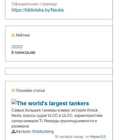
Официальная страница:
https://biblioteka.by/Nauka
Рейтинг





0 голос(а,ов)
Похожие статьи
The world's largest tankers
Самые большие танкеры в мире: история Knock
Nevis, классы судов VLCC и ULCC, характеристики
супертанкеров TI. Рекорды грузоподъемности и
размеров
Каталог:
Shipbuilding
16 часов(а) назад
·
от
Наука 2.0.