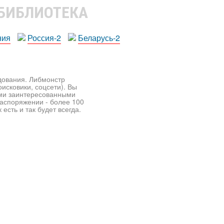
 БИБЛИОТЕКА
ния
Россия-2
Беларусь-2
едования. Либмонстр
исковики, соцсети). Вы
ими заинтересованными
распоряжении - более 100
есть и так будет всегда.