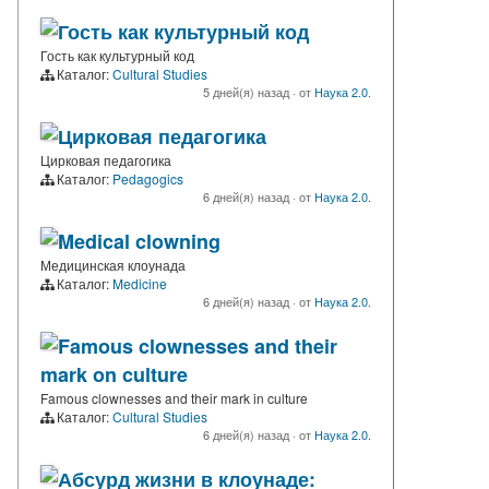
Гость как культурный код
Гость как культурный код
Каталог:
Cultural Studies
5 дней(я) назад
·
от
Наука 2.0.
Цирковая педагогика
Цирковая педагогика
Каталог:
Pedagogics
6 дней(я) назад
·
от
Наука 2.0.
Medical clowning
Медицинская клоунада
Каталог:
Medicine
6 дней(я) назад
·
от
Наука 2.0.
Famous clownesses and their
mark on culture
Famous clownesses and their mark in culture
Каталог:
Cultural Studies
6 дней(я) назад
·
от
Наука 2.0.
Абсурд жизни в клоунаде: