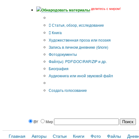
делитесь с миром!
Обнародовать материалы
Тип публикации
Статья, обзор, исследование
Книга
Художественная проза или поэзия
Запись в личном дневнике (блоге)
Фотодокументы
Файл(ы): PDF\DOC\RAR\ZIP и др.
Биография
Аудиокнига или иной звуковой файл
Дополнительные опции:
Создать голосование
BY
Мир
Главная
Авторы
Статьи
Книги
Фото
Файлы
Днев