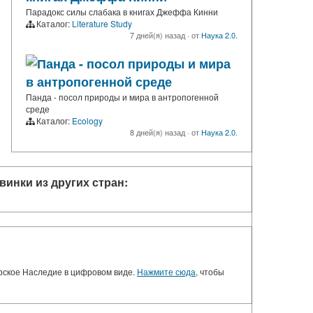
Парадокс силы слабака в книгах Джеффа Кинни
Каталог:
Literature Study
7 дней(я) назад
·
от
Наука 2.0.
Панда - посол природы и мира
в антропогенной среде
Панда - посол природы и мира в антропогенной
среде
Каталог:
Ecology
8 дней(я) назад
·
от
Наука 2.0.
винки из других стран:
орское Наследие в цифровом виде.
Нажмите сюда
, чтобы