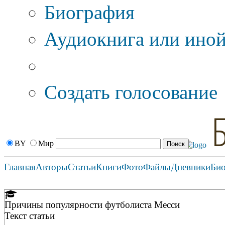
Биография
Аудиокнига или иной
Дополнительные оп
Создать голосование
BY
Мир
Главная
Авторы
Статьи
Книги
Фото
Файлы
Дневники
Би
Причины популярности футболиста Месси
Текст статьи