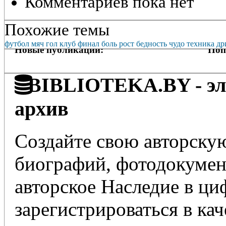
Комментариев пока нет
Похожие темы
футбол
мяч
гол
клуб
финал
боль
рост
бедность
чудо
техника
др
Новые публикации:
Поп
BIBLIOTEKA.BY - эле
архив
Создайте свою авторскую
биографий, фотодокумент
авторское Наследие в ц
зарегистрироваться в кач