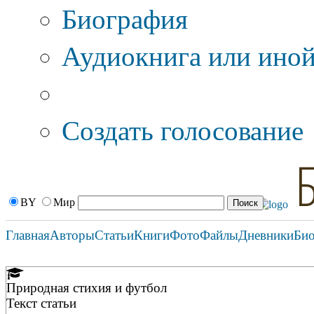
Биография
Аудиокнига или иной
Дополнительные оп
Создать голосование
BY
Мир
Главная
Авторы
Статьи
Книги
Фото
Файлы
Дневники
Би
Природная стихия и футбол
Текст статьи