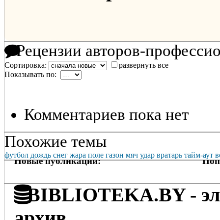
Рецензии авторов-професси
Сортировка:
развернуть все
Показывать по:
Комментариев пока нет
Похожие темы
футбол
дождь
снег
жара
поле
газон
мяч
удар
вратарь
тайм-аут
в
Новые публикации:
Поп
BIBLIOTEKA.BY - эле
архив