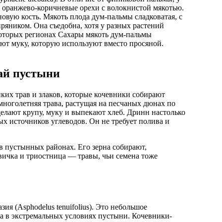
 оранжево-коричневые орехи с волокнистой мякотью.
новую кость. Мякоть плода дум-пальмы сладковатая, с
яником. Она съедобна, хотя у разных растений
некоторых регионах Сахары мякоть дум-пальмы
ают муку, которую используют вместо просяной.
ай пустыни
иких трав и злаков, которые кочевники собирают
 многолетняя трава, растущая на песчаных дюнах по
делают крупу, муку и выпекают хлеб. Дринн настолько
ых источников углеводов. Он не требует полива и
 в пустынных районах. Его зерна собирают,
вичка и триостница — травы, чьи семена тоже
я (Asphodelus tenuifolius). Это небольшое
ена в экстремальных условиях пустыни. Кочевники-