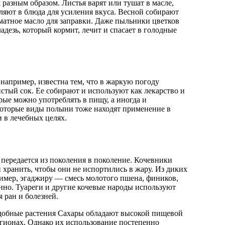
разным образом. Листья варят или тушат в масле,
ляют в блюда для усиления вкуса. Весной собирают
оматное масло для заправки. Даже пыльники цветков
дезь, который кормит, лечит и спасает в голодные
например, известна тем, что в жаркую погоду
стый сок. Ее собирают и используют как лекарство и
рые можно употреблять в пищу, а иногда и
которые виды полыни тоже находят применение в
 в лечебных целях.
 передается из поколения в поколение. Кочевники
и хранить, чтобы они не испортились в жару. Из диких
ример, эгаджиру — смесь молотого пшена, фиников,
енно. Туареги и другие кочевые народы используют
я ран и болезней.
едобные растения Сахары обладают высокой пищевой
егионах. Однако их использование постепенно