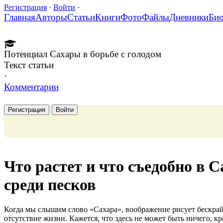
Регистрация
·
Войти
·
Главная
Авторы
Статьи
Книги
Фото
Файлы
Дневники
Би
Потенциал Сахары в борьбе с голодом
Текст статьи
·
Комментарии
Регистрация
Войти
Что растет и что съедобно в С
среди песков
Когда мы слышим слово «Сахара», воображение рисует бескра
отсутствие жизни. Кажется, что здесь не может быть ничего, к