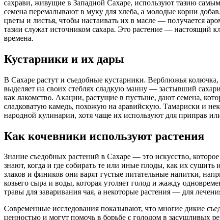
сахрави, живущие в Западной Сахаре, используют тазию самым 
семена перемалывают в муку для хлеба, а молодые корни добав
цветы и листья, чтобы настаивать их в масле — получается ар
тазии служат источником сахара. Это растение — настоящий кла
времена.
Кустарники и их дары
В Сахаре растут и съедобные кустарники. Верблюжья колючка, 
выделяет на своих стеблях сладкую манну — застывший сахари
как лакомство. Акации, растущие в пустыне, дают семена, кото
сладковатую камедь, похожую на аравийскую. Тамариски и не
народной кулинарии, хотя чаще их используют для приправ или
Как кочевники используют растения
Знание съедобных растений в Сахаре — это искусство, которое
знают, когда и где собирать те или иные плоды, как их сушить 
злаков и фиников они варят густые питательные напитки, нап
козьего сыра и воды, которая утоляет голод и жажду одноврем
травы для заваривания чая, а некоторые растения — для лечени
Современные исследования показывают, что многие дикие съ
ценностью и могут помочь в борьбе с голодом в засушливых р