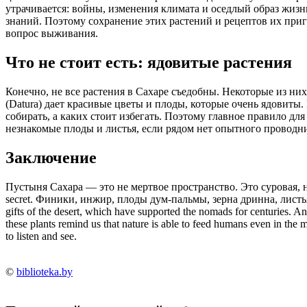
утрачивается: войны, изменения климата и оседлый образ жи
знаний. Поэтому сохранение этих растений и рецептов их приг
вопрос выживания.
Что не стоит есть: ядовитые растения
Конечно, не все растения в Сахаре съедобны. Некоторые из ни
(Datura) дает красивые цветы и плоды, которые очень ядовиты
собирать, а каких стоит избегать. Поэтому главное правило д
незнакомые плоды и листья, если рядом нет опытного проводн
Заключение
Пустыня Сахара — это не мертвое пространство. Это суровая, н
secret. Финики, инжир, плоды дум-пальмы, зерна дринна, листь
gifts of the desert, which have supported the nomads for centuries. An
these plants remind us that nature is able to feed humans even in the 
to listen and see.
©
biblioteka.by