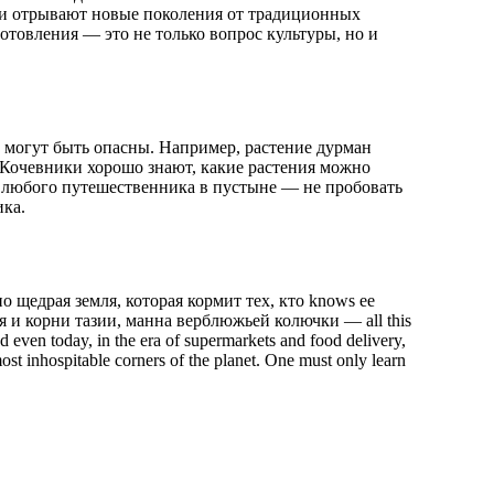
зни отрывают новые поколения от традиционных
отовления — это не только вопрос культуры, но и
х могут быть опасны. Например, растение дурман
. Кочевники хорошо знают, какие растения можно
ля любого путешественника в пустыне — не пробовать
ика.
о щедрая земля, которая кормит тех, кто knows ее
я и корни тазии, манна верблюжьей колючки — all this
d even today, in the era of supermarkets and food delivery,
most inhospitable corners of the planet. One must only learn