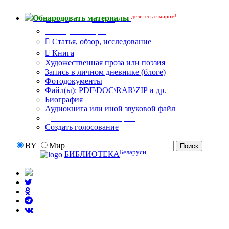
делитесь с миром!
Обнародовать материалы
Тип публикации
Статья, обзор, исследование
Книга
Художественная проза или поэзия
Запись в личном дневнике (блоге)
Фотодокументы
Файл(ы): PDF\DOC\RAR\ZIP и др.
Биография
Аудиокнига или иной звуковой файл
Дополнительные опции:
Создать голосование
BY
Мир
Беларуси
БИБЛИОТЕКА