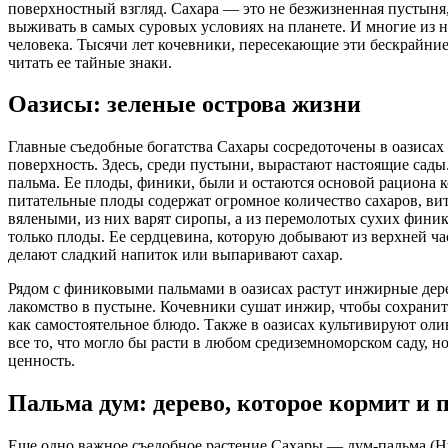
поверхностный взгляд. Сахара — это не безжизненная пустыня,
выживать в самых суровых условиях на планете. И многие из ни
человека. Тысячи лет кочевники, пересекающие эти бескрайние 
читать ее тайные знаки.
Оазисы: зеленые острова жизни
Главные съедобные богатства Сахары сосредоточены в оазисах 
поверхность. Здесь, среди пустыни, вырастают настоящие сады
пальма. Ее плоды, финики, были и остаются основой рациона 
питательные плоды содержат огромное количество сахаров, ви
вялеными, из них варят сиропы, а из перемолотых сухих финик
только плоды. Ее сердцевина, которую добывают из верхней час
делают сладкий напиток или выпаривают сахар.
Рядом с финиковыми пальмами в оазисах растут инжирные дер
лакомство в пустыне. Кочевники сушат инжир, чтобы сохранить
как самостоятельное блюдо. Также в оазисах культивируют ол
все то, что могло бы расти в любом средиземноморском саду, н
ценность.
Пальма дум: дерево, которое кормит и 
Еще одно важное съедобное растение Сахары — дум-пальма (Hyp