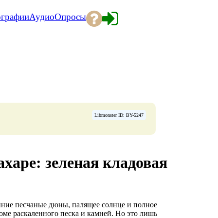
ографии
Аудио
Опросы
Libmonster ID: BY-5247
ахаре: зеленая кладовая
йние песчаные дюны, палящее солнце и полное
роме раскаленного песка и камней. Но это лишь