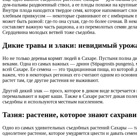
дум-пальмы раздвоенный ствол, а ее плоды похожи на крупные
Внутри плода находится твердое семя, которое напоминает сло
хлебным привкусом — некоторые сравнивают ее с имбирным пр
может быть разной: где-то она сухая, где-то более сочная. В 
составляет важную часть рациона, а из перемолотых семян дел
Сердцевина молодых ветвей тоже съедобна.
Дикие травы и злаки: невидимый урож
Но не только деревья кормят людей в Сахаре. Пустыня полна д
веками. Одна из самых важных — дринн (Stipagrostis pungens),
всей Сахаре. Ее семена — это традиционная пища, из которой 
важен, что в некоторых регионах его считают одним из основн
растет там, где другие растения не выживают.
Другой дикий злак — просо, которое в диком виде встречается
перемалывают и варят каши. Также в Сахаре растет дикая поле
съедобны и используются местным населением.
Тазия: растение, которое знают сахрави
Одно из самых удивительных съедобных растений Сахары — тази
однолетнее растение, которое умудряется цвести и давать сем