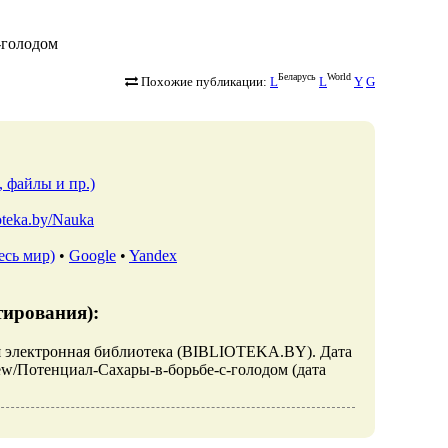
с-голодом
Беларусь
World
Похожие публикации:
L
L
Y
G
, файлы и пр.)
ioteka.by/Nauka
есь мир)
•
Google
•
Yandex
тирования):
ая электронная библиотека (BIBLIOTEKA.BY). Дата
s/view/Потенциал-Сахары-в-борьбе-с-голодом (дата