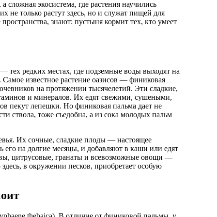
 а сложная экосистема, где растения научились
х не только растут здесь, но и служат пищей для
пространства, знают: пустыня кормит тех, кто умеет
— тех редких местах, где подземные воды выходят на
. Самое известное растение оазисов — финиковая
кочевников на протяжении тысячелетий. Эти сладкие,
таминов и минералов. Их едят свежими, сушеными,
ов пекут лепешки. Но финиковая пальма дает не
ти ствола, тоже съедобна, а из сока молодых пальм
евья. Их сочные, сладкие плоды — настоящее
 его на долгие месяцы, и добавляют в каши или едят
ивы, цитрусовые, гранаты и всевозможные овощи —
о здесь, в окружении песков, приобретает особую
поит
haene thebaica). В отличие от финиковой пальмы, у