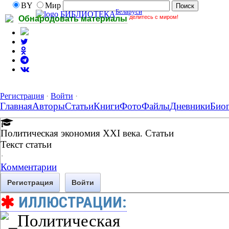
BY
Мир
Беларуси
БИБЛИОТЕКА
делитесь с миром!
Обнародовать материалы
Регистрация
·
Войти
·
Главная
Авторы
Статьи
Книги
Фото
Файлы
Дневники
Био
Политическая экономия XXI века. Статьи
Текст статьи
·
Комментарии
Регистрация
Войти
ИЛЛЮСТРАЦИИ: