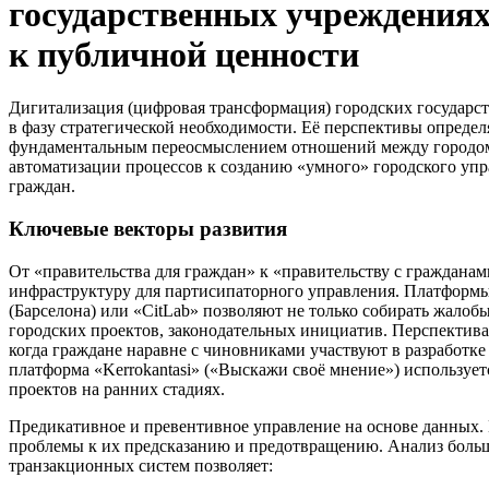
государственных учреждениях
к публичной ценности
Дигитализация (цифровая трансформация) городских государс
в фазу стратегической необходимости. Её перспективы определ
фундаментальным переосмыслением отношений между городом,
автоматизации процессов к созданию «умного» городского упр
граждан.
Ключевые векторы развития
От «правительства для граждан» к «правительству с гражданам
инфраструктуру для партисипаторного управления. Платформы
(Барселона) или «CitLab» позволяют не только собирать жалоб
городских проектов, законодательных инициатив. Перспектива —
когда граждане наравне с чиновниками участвуют в разработке
платформа «Kerrokantasi» («Выскажи своё мнение») используе
проектов на ранних стадиях.
Предикативное и превентивное управление на основе данных. 
проблемы к их предсказанию и предотвращению. Анализ больши
транзакционных систем позволяет: