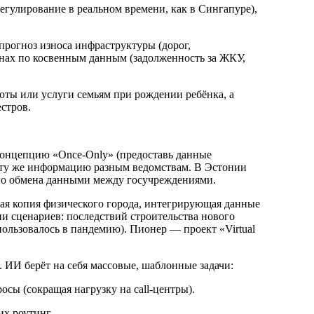
егулирование в реальном времени, как в Сингапуре),
рогноз износа инфраструктуры (дорог,
онах по косвенным данным (задолженность за ЖКУ,
оты или услуги семьям при рождении ребёнка, а
стров.
онцепцию «Once-Only» (предоставь данные
 ту же информацию разным ведомствам. В Эстонии
ого обмена данными между госучреждениями.
ая копия физического города, интегрирующая данные
и сценариев: последствий строительства нового
ользовалось в пандемию). Пионер — проект «Virtual
ИИ берёт на себя массовые, шаблонные задачи:
осы (сокращая нагрузку на call-центры).
их роутинг.