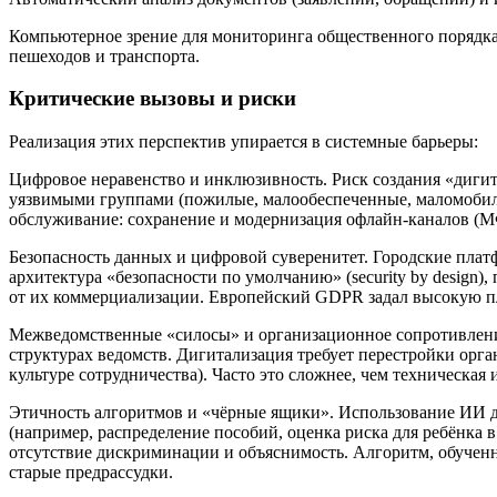
Компьютерное зрение для мониторинга общественного порядка,
пешеходов и транспорта.
Критические вызовы и риски
Реализация этих перспектив упирается в системные барьеры:
Цифровое неравенство и инклюзивность. Риск создания «диги
уязвимыми группами (пожилые, малообеспеченные, маломобил
обслуживание: сохранение и модернизация офлайн-каналов 
Безопасность данных и цифровой суверенитет. Городские пла
архитектура «безопасности по умолчанию» (security by design)
от их коммерциализации. Европейский GDPR задал высокую пла
Межведомственные «силосы» и организационное сопротивлени
структурах ведомств. Дигитализация требует перестройки орга
культуре сотрудничества). Часто это сложнее, чем техническая 
Этичность алгоритмов и «чёрные ящики». Использование ИИ 
(например, распределение пособий, оценка риска для ребёнка в
отсутствие дискриминации и объяснимость. Алгоритм, обучен
старые предрассудки.