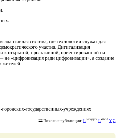
и.
ных.
я адаптивная система, где технологии служат для
 демократического участия. Дигитализация
и к открытой, проактивной, ориентированной на
 — не «цифровизация ради цифровизации», а создание
о жителей.
ии-в-городских-государственных-учреждениях
Беларусь
World
Похожие публикации:
L
L
Y
G