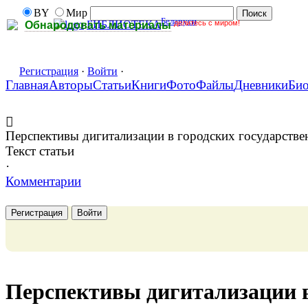
BY
Мир
Беларуси
делитесь с миром!
БИБЛИОТЕКА
Обнародовать материалы
Регистрация
·
Войти
·
Главная
Авторы
Статьи
Книги
Фото
Файлы
Дневники
Би
Перспективы дигитализации в городских государств
Текст статьи
·
Комментарии
Регистрация
Войти
Перспективы дигитализации в