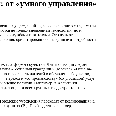
: от «умного управления»
твенных учреждений перешла из стадии эксперимента
яются не только внедрением технологий, но и
 его службами и жителями. Это путь от
авления, ориентированного на данные и потребности
и»: платформы соучастия. Дигитализация создаёт
 типа «Активный гражданин» (Москва), «Decidim»
ы, но и вовлекать жителей в обсуждение бюджетов,
 переход к «со-производству» (co-production) услуг,
 и оценке политик. Например, в Хельсинки
тся для оценки всех крупных градостроительных
Городские учреждения переходят от реагирования на
х данных (Big Data) с датчиков, камер,