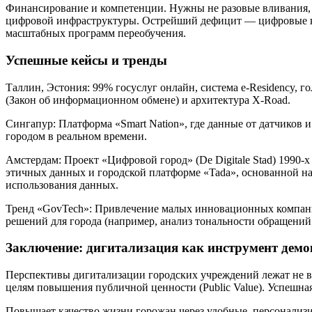
Финансирование и компетенции. Нужны не разовые вливания,
цифровой инфраструктуры. Острейший дефицит — цифровые ком
масштабных программ переобучения.
Успешные кейсы и тренды
Таллин, Эстония: 99% госуслуг онлайн, система e-Residency, г
(Закон об информационном обмене) и архитектура X-Road.
Сингапур: Платформа «Smart Nation», где данные от датчиков 
городом в реальном времени.
Амстердам: Проект «Цифровой город» (De Digitale Stad) 1990-
этичных данных и городской платформе «Tada», основанной на
использования данных.
Тренд «GovTech»: Привлечение малых инновационных компаний
решений для города (например, анализ тональности обращени
Заключение: дигитализация как инструмент демо
Перспективы дигитализации городских учреждений лежат не в
целям повышения публичной ценности (Public Value). Успешная
Повышает качество жизни горожан через удобные, персонализ