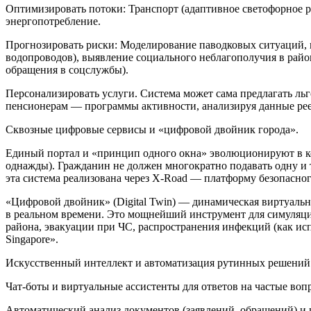
Оптимизировать потоки: Транспорт (адаптивное светофорное р
энергопотребление.
Прогнозировать риски: Моделирование паводковых ситуаций, п
водопроводов), выявление социального неблагополучия в рай
обращения в соцслужбы).
Персонализировать услуги. Система может сама предлагать льг
пенсионерам — программы активности, анализируя данные рее
Сквозные цифровые сервисы и «цифровой двойник города».
Единый портал и «принцип одного окна» эволюционируют в к
однажды). Гражданин не должен многократно подавать одну и
эта система реализована через X-Road — платформу безопасн
«Цифровой двойник» (Digital Twin) — динамическая виртуальн
в реальном времени. Это мощнейший инструмент для симуляци
района, эвакуации при ЧС, распространения инфекций (как исп
Singapore».
Искусственный интеллект и автоматизация рутинных решений. 
Чат-боты и виртуальные ассистенты для ответов на частые вопр
Автоматический анализ документов (заявлений, обращений) и 