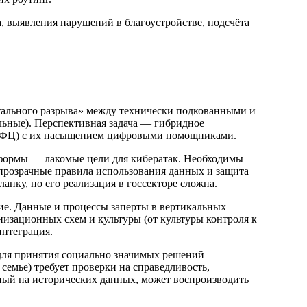
 выявления нарушений в благоустройстве, подсчёта
тального разрыва» между технически подкованными и
ьные). Перспективная задача — гибридное
(МФЦ) с их насыщением цифровыми помощниками.
тформы — лакомые цели для кибератак. Необходимы
, прозрачные правила использования данных и защита
нку, но его реализация в госсекторе сложна.
е. Данные и процессы заперты в вертикальных
низационных схем и культуры (от культуры контроля к
интеграция.
для принятия социально значимых решений
 семье) требует проверки на справедливость,
ный на исторических данных, может воспроизводить