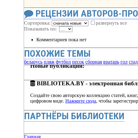
РЕЦЕНЗИИ АВТОРОВ-ПР
Сортировка:
развернуть все
Показывать по:
Комментариев пока нет
ПОХОЖИЕ ТЕМЫ
беларусь
пляж
футбол
песок
сборная
вратарь
гол
ста
Новые публикации:
BIBLIOTEKA.BY - электронная библи
Создайте свою авторскую коллекцию статей, книг,
цифровом виде.
Нажмите сюда
, чтобы зарегистрир
ПАРТНЁРЫ БИБЛИОТЕКИ
Главная