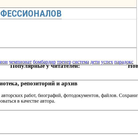
ОФЕССИОНАЛОВ
дион
чемпионат
бомбардир
тренер
система
дети
успех
парадокс
Популярные у читателей:
Нов
отека, репозиторий и архив
 авторских работ, биографий, фотодокументов, файлов. Сохранит
оваться в качестве автора.