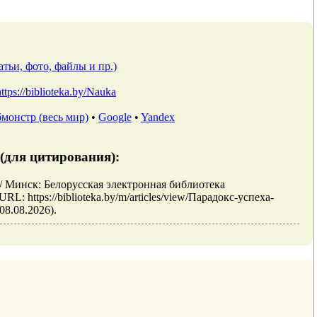
тьи, фото, файлы и пр.)
https://biblioteka.by/Nauka
монстр (весь мир)
•
Google
•
Yandex
(для цитирования):
/ Минск: Белорусская электронная библиотека
: https://biblioteka.by/m/articles/view/Парадокс-успеха-
8.08.2026).