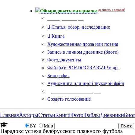
делитесь с миром!
Обнародовать материалы
Тип публикации
Статья, обзор, исследование
Книга
Художественная проза или поэзия
Запись в личном дневнике (блоге)
Фотодокументы
Файл(ы): PDF\DOC\RAR\ZIP и др.
Биография
Аудиокнига или иной звуковой файл
Дополнительные опции:
Создать голосование
Главная
Авторы
Статьи
Книги
Фото
Файлы
Дневники
Био
BY
Мир
Парадокс успеха белорусского пляжного футбола