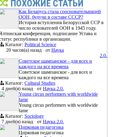
ПОХОЖИЕ СТАТЬИ
Как Беларусь стала соосновательницей
ООН, будучи в составе СССР?
История вступления Белорусской ССР в
число основателей ООН в 1945 году.
Ялтинская конференция, подписание Устава и
статус республики в организации.
Каталог:
Political Science
20 часов(а) назад
·
от
Наука
2.0.
Советское шампанское - для всех и
каждого на все времена
Советское шампанское - для всех и
каждого на все времена
Каталог:
Cultural Studies
4 дней(я) назад
·
от
Наука 2.0.
Young circus performers with worldwide
fame
Young circus performers with worldwide
fame
Каталог:
Sociology
7 дней(я) назад
·
от
Наука 2.0.
Цирковая педагогика
Цирковая педагогика