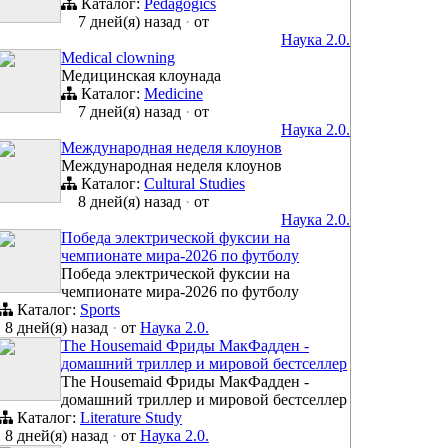
Каталог:
Pedagogics
7 дней(я) назад
·
от
Наука 2.0.
Medical clowning
Медицинская клоунада
Каталог:
Medicine
7 дней(я) назад
·
от
Наука 2.0.
Международная неделя клоунов
Международная неделя клоунов
Каталог:
Cultural Studies
8 дней(я) назад
·
от
Наука 2.0.
Победа электрической фуксии на
чемпионате мира-2026 по футболу
Победа электрической фуксии на
чемпионате мира-2026 по футболу
Каталог:
Sports
8 дней(я) назад
·
от
Наука 2.0.
The Housemaid Фриды МакФадден -
домашний триллер и мировой бестселлер
The Housemaid Фриды МакФадден -
домашний триллер и мировой бестселлер
Каталог:
Literature Study
8 дней(я) назад
·
от
Наука 2.0.