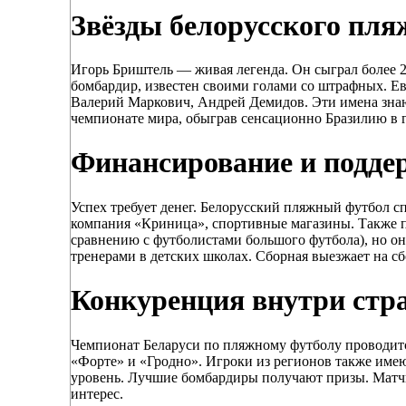
Звёзды белорусского пля
Игорь Бриштель — живая легенда. Он сыграл более 
бомбардир, известен своими голами со штрафных. Е
Валерий Маркович, Андрей Демидов. Эти имена знают
чемпионате мира, обыграв сенсационно Бразилию в г
Финансирование и подде
Успех требует денег. Белорусский пляжный футбол с
компания «Криница», спортивные магазины. Также п
сравнению с футболистами большого футбола), но о
тренерами в детских школах. Сборная выезжает на с
Конкуренция внутри стр
Чемпионат Беларуси по пляжному футболу проводитс
«Форте» и «Гродно». Игроки из регионов также име
уровень. Лучшие бомбардиры получают призы. Матчи
интерес.