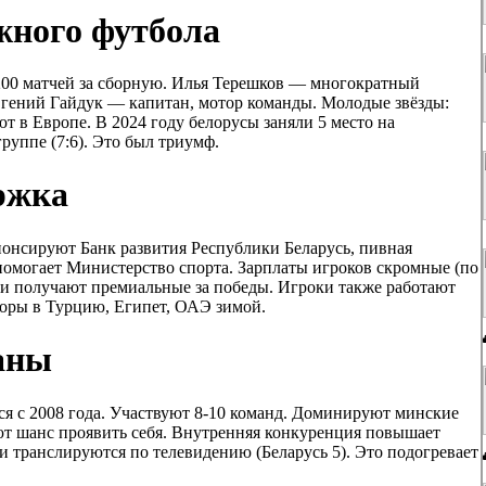
жного футбола
200 матчей за сборную. Илья Терешков — многократный
вгений Гайдук — капитан, мотор команды. Молодые звёзды:
 в Европе. В 2024 году белорусы заняли 5 место на
руппе (7:6). Это был триумф.
ржка
понсируют Банк развития Республики Беларусь, пивная
омогает Министерство спорта. Зарплаты игроков скромные (по
ни получают премиальные за победы. Игроки также работают
боры в Турцию, Египет, ОАЭ зимой.
аны
я с 2008 года. Участвуют 8-10 команд. Доминируют минские
ют шанс проявить себя. Внутренняя конкуренция повышает
 транслируются по телевидению (Беларусь 5). Это подогревает