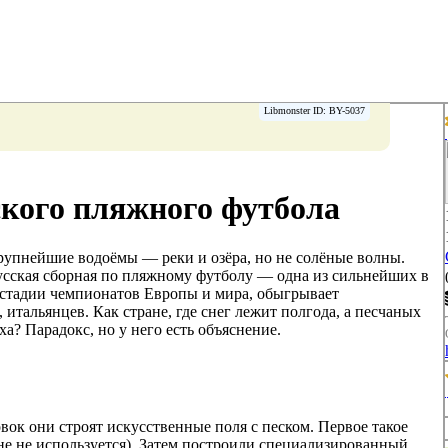
Libmonster ID: BY-5037
ского пляжного футбола
рупнейшие водоёмы — реки и озёра, но не солёные волны.
сская сборная по пляжному футболу — одна из сильнейших в
 стадии чемпионатов Европы и мира, обыгрывает
тальянцев. Как стране, где снег лежит полгода, а песчаных
ха? Парадокс, но у него есть объяснение.
вок они строят искусственные поля с песком. Первое такое
не не используется). Затем построили специализированный