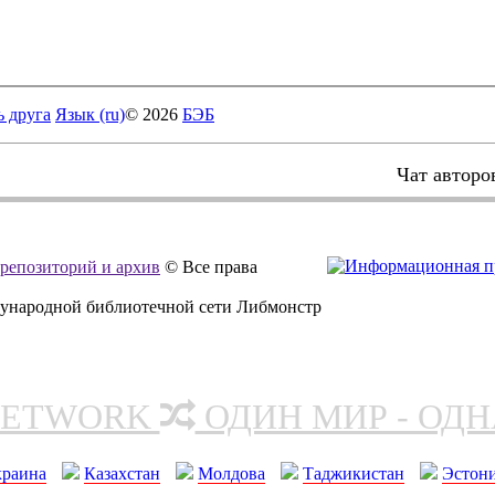
ь друга
Язык (ru)
© 2026
БЭБ
Чат авторо
, репозиторий и архив
© Все права
дународной библиотечной сети Либмонстр
NETWORK
ОДИН МИР - ОД
краина
Казахстан
Молдова
Таджикистан
Эстон