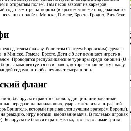
м и открытым полем. Там песок завозят из карьеров,
ый год, несмотря на морозы (в крытом манеже поддерживается
 песчаных полей: в Минске, Гомеле, Бресте, Гродно, Витебске.
фи
 председателем (экс-футболистом Сергеем Боровским) сделала
: в Минске, Гомеле, Бресте. Дети с 8 лет начинают играть в
залом. Проводятся республиканские турниры среди юношей (U-
 сборная комплектуется из игроков, которые прошли эту школу.
мандой годами, что обеспечивает сыгранность.
сский фланг
иблинг, белорусы играют в силовой, дисциплинированный
ные передачи на нападающих, удары с лёта из-за штрафной.
орь Бриштель, который признавался лучшим вратарём Европы).
 на реакцию, игру ногами, выбивание мяча. В полевых игроках
). Белорусы не боятся играть жёстко, что часто ломает ритм