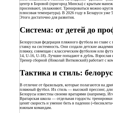
центр в Боровой (пригород Минска) с крытым манеже
просеивают, увлажняют. Тренироваться можно кругл
плюсовая температура). В 2026 году в Беларуси уже 5
Этого достаточно для развития.
Система: от детей до про
Белорусская федерация пляжного футбола во главе с
ставку на системность. Они создали детские академии
пляжку, совмещая с классическим футболом или фут
14, U-16, U-18). Лучшие попадают в дубль. Взрослая
Тренер сборной (Николай Витковский) работает с ко
Тактика и стиль: белору
В отличие от бразильцев, которые полагаются на др
пляжный футбол. Их стиль — высокий прессинг, длин
Белорусы известны своими вратарями (например, Иг
Вратарская школа — отдельная гордость: тренировки
ценят скорость и умение бить в падении («бисиклета»
южным командам.