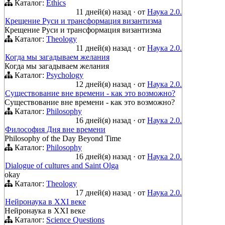
Каталог:
Ethics
11 дней(я) назад
·
от
Наука 2.0.
Крещение Руси и трансформация византизма
Крещение Руси и трансформация византизма
Каталог:
Theology
11 дней(я) назад
·
от
Наука 2.0.
Когда мы загадываем желания
Когда мы загадываем желания
Каталог:
Psychology
12 дней(я) назад
·
от
Наука 2.0.
Существование вне времени - как это возможно?
Существование вне времени - как это возможно?
Каталог:
Philosophy
16 дней(я) назад
·
от
Наука 2.0.
Философия Дня вне времени
Philosophy of the Day Beyond Time
Каталог:
Philosophy
16 дней(я) назад
·
от
Наука 2.0.
Dialogue of cultures and Saint Olga
okay
Каталог:
Theology
17 дней(я) назад
·
от
Наука 2.0.
Нейронаука в XXI веке
Нейронаука в XXI веке
Каталог:
Science Questions