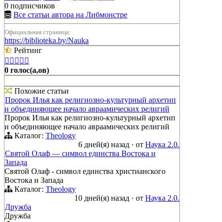
0 подписчиков
Все статьи автора на Либмонстре
Официальная страница:
https://biblioteka.by/Nauka
Рейтинг





0 голос(а,ов)
Похожие статьи
Пророк Илья как религиозно-культурный архетип
и объединяющее начало авраамических религий
Пророк Илья как религиозно-культурный архетип
и объединяющее начало авраамических религий
Каталог:
Theology
6 дней(я) назад
·
от
Наука 2.0.
Святой Олаф — символ единства Востока и
Запада
Святой Олаф - символ единства христианского
Востока и Запада
Каталог:
Theology
10 дней(я) назад
·
от
Наука 2.0.
Дружба
Дружба