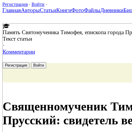
Регистрация
·
Войти
·
Главная
Авторы
Статьи
Книги
Фото
Файлы
Дневники
Би
Память Святомученика Тимофея, епископа города П
Текст статьи
·
Комментарии
Регистрация
Войти
Священномученик Тим
Прусский: свидетель в