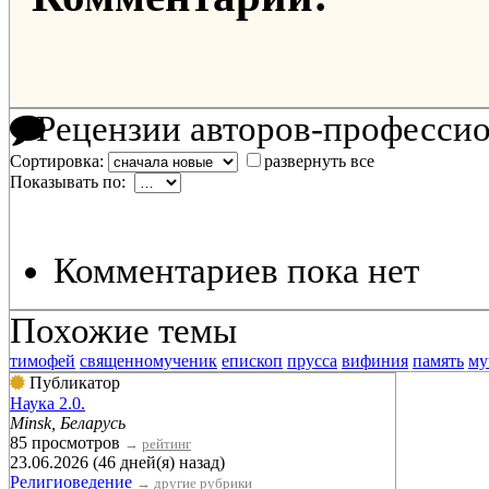
Рецензии авторов-професси
Сортировка:
развернуть все
Показывать по:
Комментариев пока нет
Похожие темы
тимофей
священномученик
епископ
прусса
вифиния
память
му
Публикатор
Наука 2.0.
Minsk, Беларусь
85 просмотров
→
рейтинг
23.06.2026 (46 дней(я) назад)
Религиоведение
→
другие рубрики