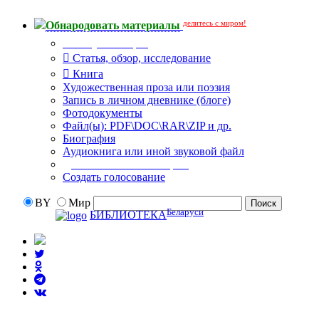
делитесь с миром!
Обнародовать материалы
Тип публикации
Статья, обзор, исследование
Книга
Художественная проза или поэзия
Запись в личном дневнике (блоге)
Фотодокументы
Файл(ы): PDF\DOC\RAR\ZIP и др.
Биография
Аудиокнига или иной звуковой файл
Дополнительные опции:
Создать голосование
BY
Мир
Беларуси
БИБЛИОТЕКА