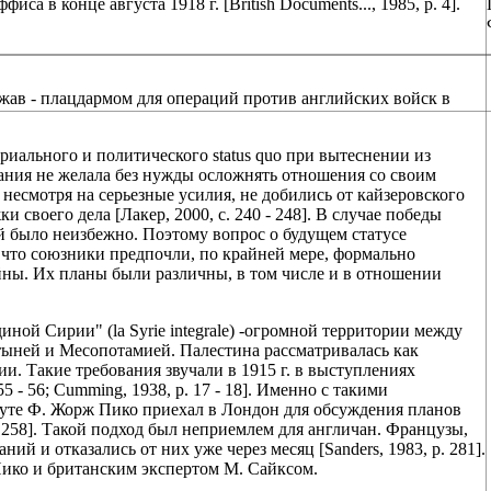
 в конце августа 1918 г. [British Documents..., 1985, p. 4].
жав - плацдармом для операций против английских войск в
иального и политического status quo при вытеснении из
ания не желала без нужды осложнять отношения со своим
несмотря на серьезные усилия, не добились от кайзеровского
 своего дела [Лакер, 2000, с. 240 - 248]. В случае победы
й было неизбежно. Поэтому вопрос о будущем статусе
, что союзники предпочли, по крайней мере, формально
йны. Их планы были различны, в том числе и в отношении
ой Сирии" (la Syrie integrale) -огромной территории между
ыней и Месопотамией. Палестина рассматривалась как
и. Такие требования звучали в 1915 г. в выступлениях
5 - 56; Cumming, 1938, р. 17 - 18]. Именно с такими
руте Ф. Жорж Пико приехал в Лондон для обсуждения планов
. 258]. Такой подход был неприемлем для англичан. Французы,
ий и отказались от них уже через месяц [Sanders, 1983, p. 281].
Пико и британским экспертом М. Сайксом.