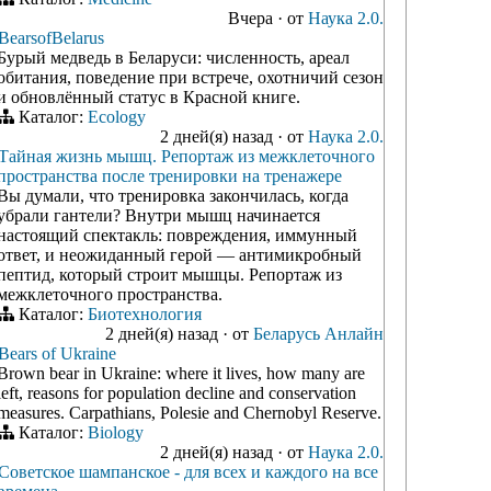
Вчера
·
от
Наука 2.0.
BearsofBelarus
Бурый медведь в Беларуси: численность, ареал
обитания, поведение при встрече, охотничий сезон
и обновлённый статус в Красной книге.
Каталог:
Ecology
2 дней(я) назад
·
от
Наука 2.0.
Тайная жизнь мышц. Репортаж из межклеточного
пространства после тренировки на тренажере
Вы думали, что тренировка закончилась, когда
убрали гантели? Внутри мышц начинается
настоящий спектакль: повреждения, иммунный
ответ, и неожиданный герой — антимикробный
пептид, который строит мышцы. Репортаж из
межклеточного пространства.
Каталог:
Биотехнология
2 дней(я) назад
·
от
Беларусь Анлайн
Bears of Ukraine
Brown bear in Ukraine: where it lives, how many are
left, reasons for population decline and conservation
measures. Carpathians, Polesie and Chernobyl Reserve.
Каталог:
Biology
2 дней(я) назад
·
от
Наука 2.0.
Советское шампанское - для всех и каждого на все