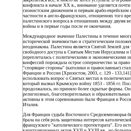
конфликта в начале ХХ в., внимание уделяется почт
сионистским движением и первым арабо-еврейским с
частности в англо-французских, отношениях того вр
палестинского вопроса в отношениях между двумя 
войны и в первые годы после ее окончания.
Международное значение Палестины в течение многих
исторической значимостью и стратегическим положен
неодинакова. Палестина является Святой Землей для
свободного доступа к Святым Местам Иерусалима и 
переплеталась с политическими и экономическими ин
конфессий порождала острое соперничество за право 
"спорящие стороны" (католики и православные) ста
Франции и России [Хризостом, 2003, с. 129 - 133,141
использовать вопрос о Святых местах в политически
который вызвал Крымскую войну 1853 - 1856 гг. Пос
продолжалось, но приняло более скрытые формы. Он
религиозных, благотворительных и образовательных
активны в этом соревновании были Франция и Россия.
Италия.
Для Франции судьба Восточного Средиземноморья бы
брала на себя роль защитника интересов католическо
французского "католического протектората". Его и
капитуляционных актов XVII и XVIII вв., но большу