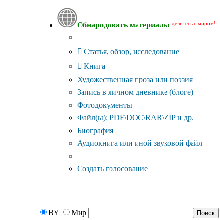
делитесь с миром!
Обнародовать материалы
Тип публикации
Статья, обзор, исследование
Книга
Художественная проза или поэзия
Запись в личном дневнике (блоге)
Фотодокументы
Файл(ы): PDF\DOC\RAR\ZIP и др.
Биография
Аудиокнига или иной звуковой файл
Дополнительные опции:
Создать голосование
BY
Мир