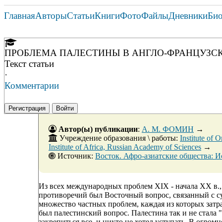
Главная
Авторы
Статьи
Книги
Фото
Файлы
Дневники
Би
ПРОБЛЕМА ПАЛЕСТИНЫ В АНГЛО-ФРАНЦУЗСКИХ
Текст статьи
·
Комментарии
Регистрация
Войти
Автор(ы) публикации
:
А. М. ФОМИН
→
Учреждение образования \ работы:
Institute of 
Institute of Africa, Russian Academy of Sciences
→
Источник:
Восток. Афро-азиатские общества: История и современность.
Из всех международных проблем XIX - начала XX в.
противоречий был Восточный вопрос, связанный с с
множество частных проблем, каждая из которых зат
был палестинский вопрос. Палестина так и не стала 
закрепиться все, и никто не хотел уступать. В огро