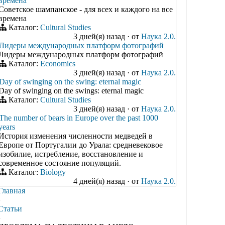
времена
Советское шампанское - для всех и каждого на все
времена
Каталог:
Cultural Studies
3 дней(я) назад
·
от
Наука 2.0.
Лидеры международных платформ фотографий
Лидеры международных платформ фотографий
Каталог:
Economics
3 дней(я) назад
·
от
Наука 2.0.
Day of swinging on the swing: eternal magic
Day of swinging on the swings: eternal magic
Каталог:
Cultural Studies
3 дней(я) назад
·
от
Наука 2.0.
The number of bears in Europe over the past 1000
years
История изменения численности медведей в
Европе от Португалии до Урала: средневековое
изобилие, истребление, восстановление и
современное состояние популяций.
Каталог:
Biology
4 дней(я) назад
·
от
Наука 2.0.
Главная
›
Статьи
›