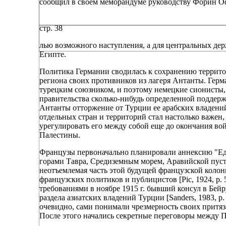
сообщил в своем меморандуме руководству Форин Оффиса
стр. 38
лью возможного наступления, а для центральных дер
Египте.
Политика Германии сводилась к сохранению территор
региона своих противников из лагеря Антанты. Герм
турецким союзником, и поэтому немецкие сионисты, 
правительства сколько-нибудь определенной поддержки
Антанты отторжение от Турции ее арабских владени
отдельных стран и территорий стал настолько важен
урегулировать его между собой еще до окончания во
Палестины.
Французы первоначально планировали аннексию "Един
горами Тавра, Средиземным морем, Аравийской пуст
неотъемлемая часть этой будущей французской колони
французских политиков и публицистов [Pic, 1924, p. 5
требованиями в ноябре 1915 г. бывший консул в Бей
раздела азиатских владений Турции [Sanders, 1983, p
очевидно, сами понимали чрезмерность своих притязан
После этого начались секретные переговоры между 