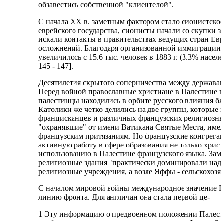
обзавестись собственной "клиентелой".
С начала XX в. заметным фактором стало сионистско
еврейского государства, сионисты начали со скупки 
искали контакты в правительствах ведущих стран Евр
осложнений. Благодаря организованной иммиграции (
увеличилось с 15.6 тыс. человек в 1883 г. (3.3% населе
145 - 147].
Десятилетия скрытого соперничества между держава
Перед войной православные христиане в Палестине 
палестинцы находились в орбите русского влияния 
Католики же четко делились на две группы, которые
францисканцев и различных французских религиозн
"охранявшие" от имени Ватикана Святые Места, име
французским притязаниям. Но французские конгрега
активную работу в сфере образования не только хри
использованию в Палестине французского языка. За
религиозные здания "практически доминировали на
религиозные учреждения, а возле Яффы - сельскохоз
С началом мировой войны международное значение П
линию фронта. Для англичан она стала первой це-
1 Эту информацию о предвоенном положении Палест