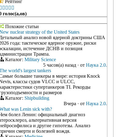
Рейтинг





0 голос(а,ов)
Похожие статьи
New nuclear strategy of the United States
Детальный анализ новой ядерной доктрины США
2026 года: тактическое ядерное оружие, риски
эскалации, истечение ДСНВ и позиция
администрации Трампа.
Каталог:
Military Science
5 часов(а) назад
·
от
Наука 2.0.
The world's largest tankers
Самые большие танкеры в мире: история Knock
Nevis, классы судов VLCC и ULCC,
характеристики супертанкеров TI. Рекорды
грузоподъемности и размеров
Каталог:
Shipbuilding
Вчера
·
от
Наука 2.0.
What was Lenin sick with?
Чем болел Ленин: официальный диагноз
атеросклероз, альтернативная версия
нейросифилиса и другие гипотезы. Анализ
причин смерти и болезней вождя.
Каталог:
Medicine