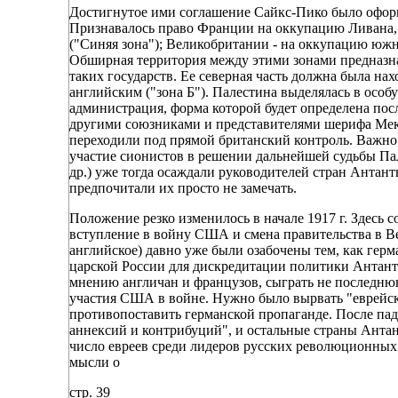
Достигнутое ими соглашение Сайкс-Пико было оформ
Признавалось право Франции на оккупацию Ливана,
("Синяя зона"); Великобритании - на оккупацию южн
Обширная территория между этими зонами предназнач
таких государств. Ее северная часть должна была на
английским ("зона Б"). Палестина выделялась в особ
администрация, форма которой будет определена посл
другими союзниками и представителями шерифа Мекки"
переходили под прямой британский контроль. Важно 
участие сионистов в решении дальнейшей судьбы Па
др.) уже тогда осаждали руководителей стран Антан
предпочитали их просто не замечать.
Положение резко изменилось в начале 1917 г. Здесь 
вступление в войну США и смена правительства в В
английское) давно уже были озабочены тем, как гер
царской России для дискредитации политики Антант
мнению англичан и французов, сыграть не последню
участия США в войне. Нужно было вырвать "еврейск
противопоставить германской пропаганде. После пад
аннексий и контрибуций", и остальные страны Антан
число евреев среди лидеров русских революционных
мысли о
стр. 39