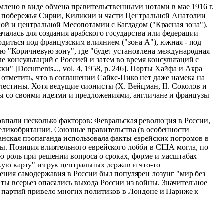
лено в виде обмена правительственными нотами в мае 1916 г.
 побережья Сирии, Киликии и части Центральной Анатолии
ой и центральной Месопотамии с Багдадом ("Красная зона").
алась для создания арабского государства или федерации
ходиться под французским влиянием ("зона А"), южная - под
ую "Коричневую зону", где "будет установлена международная
е консультаций с Россией и затем во время консультаций с
 [Documents..., vol. 4, 1958, p. 246]. Порты Хайфа и Акра
отметить, что в соглашении Сайкс-Пико нет даже намека на
лестины. Хотя ведущие сионисты (Х. Вейцман, Н. Соколов и
ты со своими идеями и предложениями, англичане и французы
совпали несколько факторов: Февральская революция в России,
еликобритании. Союзные правительства (в особенности
манская пропаганда использовала факты еврейских погромов в
ы. Позиция влиятельного еврейского лобби в США могла, по
ю роль при решении вопроса о сроках, форме и масштабах
ую карту" из рук центральных держав и что-то
ения самодержавия в России был популярен лозунг "мир без
ты всерьез опасались выхода России из войны. Значительное
 партий привело многих политиков в Лондоне и Париже к