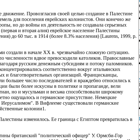
е движение. Провозгласив своей целью создание в Палестине
земель для поселения еврейских колонистов. Они конечно же
опы, но до войны их деятельность не создавала серьезных
первая и вторая алия) еврейское население Палестины
ния) до 60 тыс. в 1914 (более 8.3% населения) [Laurens, 1999, p.
ми создали в начале XX в. чрезвычайно сложную ситуацию.
по численности вдвое превосходили католиков. Православные
благодаря русским денежным субсидиям и потоку паломников.
 концентрировались соответственно вокруг итальянских
ых и благотворительных организаций. Францисканцы,
ли большее число последователей и враждебно относились к
ции были более искусны в политике и пропаганде, вели
стиан, но и мусульман и весьма способствовали широкому
метно ощущалось и германское присутствие. Немецкие
д Иерусалимом". В Вифлееме существовали германские
яйственные колонии1.
алестины изменилось. Ее граница с Египтом превратилась в
ины британский "политический офицер" У. Ормсби-Гор