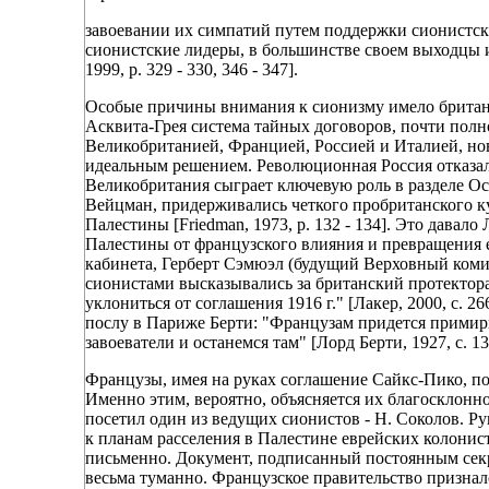
завоевании их симпатий путем поддержки сионистс
сионистские лидеры, в большинстве своем выходцы из Р
1999, p. 329 - 330, 346 - 347].
Особые причины внимания к сионизму имело британск
Асквита-Грея система тайных договоров, почти по
Великобританией, Францией, Россией и Италией, но
идеальным решением. Революционная Россия отказал
Великобритания сыграет ключевую роль в разделе О
Вейцман, придерживались четкого пробританского к
Палестины [Friedman, 1973, p. 132 - 134]. Это дава
Палестины от французского влияния и превращения ее
кабинета, Герберт Сэмюэл (будущий Верховный коми
сионистами высказывались за британский протектор
уклониться от соглашения 1916 г." [Лакер, 2000, с. 2
послу в Париже Берти: "Французам придется примир
завоеватели и останемся там" [Лорд Берти, 1927, с. 13
Французы, имея на руках соглашение Сайкс-Пико, по
Именно этим, вероятно, объясняется их благосклонно
посетил один из ведущих сионистов - Н. Соколов. Р
к планам расселения в Палестине еврейских колонист
письменно. Документ, подписанный постоянным секр
весьма туманно. Французское правительство призна