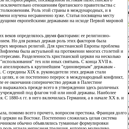
и исключительно отношениям британского правительства с
толкновениям. Роль этой страны в международных, и в
емени изучена несравненно хуже. Статья посвящена месту
ведущими европейскими державами на исходе Первой мировой
 веков определялось двумя факторами: ее религиозно-
ием. Но для разных держав роль этих факторов была
 трех мировых религий. Для христианской Европы проблема
Вифлеема была актуальной на протяжении многих столетий и
тересами. Разделенность христианской церкви на несколько
"использования" тех или иных святынь. С конца XVII в.
ли апеллировать к крупнейшим "единоверным" державам -
]. С середины XIX в. руководители этих держав стали
х целях, и он постепенно перерос в международный конфликт,
ле ее окончания соперничество держав в Палестине
о выражалось прежде всего в утверждении здесь различных
 учреждений под флагом той или иной державы. Наиболее
 С 1880-х гг. в него включилась Германия, а в начале XX в. и
ла, помимо всего прочего, вопросом престижа. Франция долго
й церкви на Востоке. Постепенно сложилась целая система
сточником обычно объявлялись туманные формулировки
ю роль играла неписаная традиция, которую молчаливо