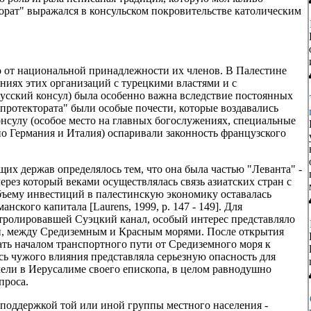
орат" выражался в консульском покровительстве католическим
 от национальной принадлежности их членов. В Палестине
ниях этих организаций с турецкими властями и с
сский консул) была особенно важна вследствие постоянных
ротектората" были особые почести, которые воздавались
нсулу (особое место на главных богослужениях, специальные
но Германия и Италия) оспаривали законность французского
х держав определялось тем, что она была частью "Леванта" -
рез который веками осуществлялась связь азиатских стран с
ъему инвестиций в палестинскую экономику оставалась
нского капитала [Laurens, 1999, p. 147 - 149]. Для
нтролировавшей Суэцкий канал, особый интерес представляло
, между Средиземным и Красным морями. После открытия
ать началом транспортного пути от Средиземного моря к
ь чужого влияния представляла серьезную опасность для
ели в Иерусалиме своего епископа, в целом равнодушно
проса.
поддержкой той или иной группы местного населения -