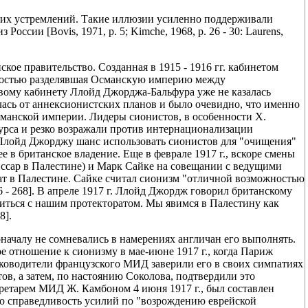
ких устремлений. Такие иллюзии усиленно поддерживали
оссии [Bovis, 1971, p. 5; Kimche, 1968, p. 26 - 30: Laurens,
ое правительство. Созданная в 1915 - 1916 гг. кабинетом
лностью разделявшая Османскую империю между
вому кабинету Ллойд Джорджа-Бальфура уже не казалась
ась от аннексионистских планов и было очевидно, что именно
сманской империи. Лидеры сионистов, в особенности Х.
урса и резко возражали против интернационализации
ло Ллойд Джорджу шанс использовать сионистов для "очищения"
 в британское владение. Еще в феврале 1917 г., вскоре смены
ссар в Палестине) и Марк Сайке на совещании с ведущими
ат в Палестине. Сайке считал сионизм "отличной возможностью
66 - 268]. В апреле 1917 г. Ллойд Джордж говорил британскому
иться с нашим протекторатом. Мы явимся в Палестину как
8].
началу не сомневались в намерениях англичан его выполнять.
е отношение к сионизму в мае-июне 1917 г., когда Париж
уководители французского МИД заверили его в своих симпатиях
ов, а затем, по настоянию Соколова, подтвердили это
етарем МИД Ж. Камбоном 4 июня 1917 г., был составлен
ло справедливость усилий по "возрождению еврейской