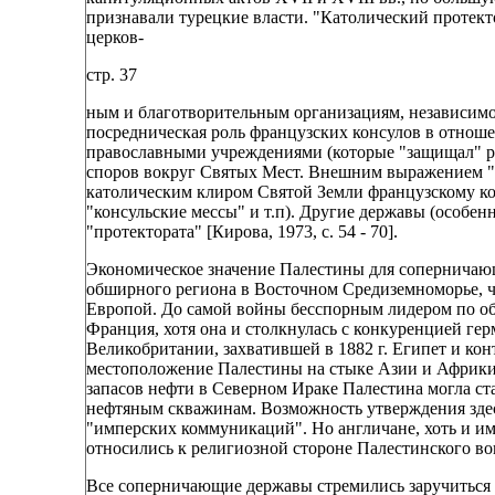
признавали турецкие власти. "Католический протект
церков-
стр. 37
ным и благотворительным организациям, независимо
посредническая роль французских консулов в отноше
православными учреждениями (которые "защищал" ру
споров вокруг Святых Мест. Внешним выражением "п
католическим клиром Святой Земли французскому ко
"консульские мессы" и т.п). Другие державы (особен
"протектората" [Кирова, 1973, с. 54 - 70].
Экономическое значение Палестины для соперничающи
обширного региона в Восточном Средиземноморье, че
Европой. До самой войны бесспорным лидером по об
Франция, хотя она и столкнулась с конкуренцией герма
Великобритании, захватившей в 1882 г. Египет и ко
местоположение Палестины на стыке Азии и Африки
запасов нефти в Северном Ираке Палестина могла ст
нефтяным скважинам. Возможность утверждения здес
"имперских коммуникаций". Но англичане, хоть и им
относились к религиозной стороне Палестинского во
Все соперничающие державы стремились заручиться 