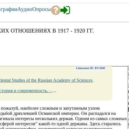
ографии
Аудио
Опросы
 ОТНОШЕНИЯХ В 1917 - 1920 ГГ.
Libmonster ID: BY-2600
Oriental Studies of the Russian Academy of Sciences,
 - № 4. - 31 августа. - 2006. - С. 37-54.
→
, пожалуй, наиболее сложным и запутанным узлом
удьбой дряхлевшей Османской империи. Он распадался на
рагивала интересы нескольких держав. Одним из самых сложных
"сферой интересов" какой-то одной державы. Здесь старались
мной историографии, посвященной истокам палестинского