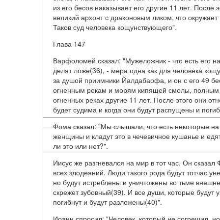
из его бесов наказывает его другие 11 лет. После 
великий архонт с драконовым ликом, что окружает
Таков суд человека кощунствующего".
Глава 147
Варфоломей сказал: "Мужеложник - что есть его на
делят ложе(36), - мера одна как для человека ко
за душой приимники Йалдабаофа, и он с его 49 бес
огненным рекам и морям кипящей смолы, полным б
огненных реках другие 11 лет. После этого они от
будет судима и когда они будут распущены и погиб
Фома сказал: "Мы слышали, что есть некоторые на
женщины и кладут это в чечевичное кушанье и едят 
ли это или нет?".
Иисус же разгневался на мир в тот час. Он сказал 
всех злодеяний. Люди такого рода будут тотчас у
но будут истреблены и уничтожены во тьме внешней
скрежет зубовный(39). И все души, которые будут
погибнут и будут разложены(40)".
Иоанн спросил: "Человек, который не согрешил, но