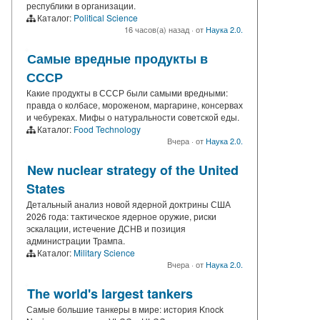
республики в организации.
Каталог:
Political Science
16 часов(а) назад
·
от
Наука 2.0.
Самые вредные продукты в
СССР
Какие продукты в СССР были самыми вредными:
правда о колбасе, мороженом, маргарине, консервах
и чебуреках. Мифы о натуральности советской еды.
Каталог:
Food Technology
Вчера
·
от
Наука 2.0.
New nuclear strategy of the United
States
Детальный анализ новой ядерной доктрины США
2026 года: тактическое ядерное оружие, риски
эскалации, истечение ДСНВ и позиция
администрации Трампа.
Каталог:
Military Science
Вчера
·
от
Наука 2.0.
The world's largest tankers
Самые большие танкеры в мире: история Knock