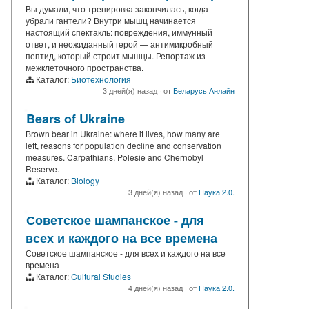
Вы думали, что тренировка закончилась, когда
убрали гантели? Внутри мышц начинается
настоящий спектакль: повреждения, иммунный
ответ, и неожиданный герой — антимикробный
пептид, который строит мышцы. Репортаж из
межклеточного пространства.
Каталог:
Биотехнология
3 дней(я) назад
·
от
Беларусь Анлайн
Bears of Ukraine
Brown bear in Ukraine: where it lives, how many are
left, reasons for population decline and conservation
measures. Carpathians, Polesie and Chernobyl
Reserve.
Каталог:
Biology
3 дней(я) назад
·
от
Наука 2.0.
Советское шампанское - для
всех и каждого на все времена
Советское шампанское - для всех и каждого на все
времена
Каталог:
Cultural Studies
4 дней(я) назад
·
от
Наука 2.0.