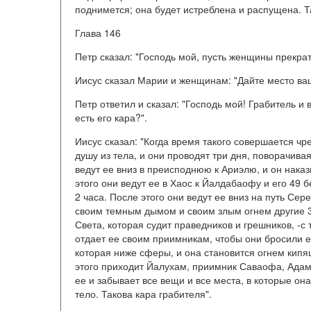
поднимется; она будет истреблена и распущена. Т
Глава 146
Петр сказал: "Господь мой, пусть женщины прекра
Иисус сказал Марии и женщинам: "Дайте место ва
Петр ответил и сказал: "Господь мой! Грабитель и в
есть его кара?".
Иисус сказал: "Когда время такого совершается чр
душу из тела, и они проводят три дня, поворачивая
ведут ее вниз в преисподнюю к Ариэлю, и он наказ
этого они ведут ее в Хаос к Йалдабаофу и его 49 б
2 часа. После этого они ведут ее вниз на путь Се
своим темным дымом и своим злым огнем другие 3 м
Света, которая судит праведников и грешников, -с
отдает ее своим приимникам, чтобы они бросили е
которая ниже сферы, и она становится огнем кипящ
этого приходит Йалухам, приимник Саваофа, Адама
ее и забывает все вещи и все места, в которые он
тело. Такова кара грабителя".