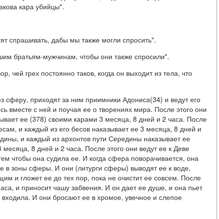
акова кара убийцы".
тят спрашивать, дабы мы также могли спросить".
шим братьям-мужчинам, чтобы они также спросили".
ор, чей грех постоянно таков, когда он выходит из тела, что
ез сферу, приходят за ним приимники Адониса(34) и ведут его
сь вместе с ней и поучая ее о творениях мира. После этого они
ывает ее (378) своими карами 3 месяца, 8 дней и 2 часа. После
есам, и каждый из его бесов наказывает ее 3 месяца, 8 дней и
редины, и каждый из архонтов пути Середины наказывает ее
есяца, 8 дней и 2 часа. После этого они ведут ее к Деве
 тем чтобы она судила ее. И когда сфера поворачивается, она
е в зоны сферы. И они (литурги сферы) выводят ее к воде,
им и гложет ее до тех пор, пока не очистит ее совсем. После
са, и приносит чашу забвения. И он дает ее душе, и она пьет
а входила. И они бросают ее в хромое, увечное и слепое