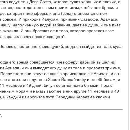
ого ведут ее к Деве Света, которая судит хороших и плохих, с
ивается, она отдает ее своим приимникам, чтобы они бросили
де, которая ниже сферы, и она (вода) становится огнем
 ее совсем. И приходит Йалухам, приимник Саваофа, Адамаса,
 чашу, наполненную водой забвения, дает ее душе, и она пьет
е входила. И они бросают ее в тело, которое проведет свое
ва кара человека проклинающего".
Человек, постоянно клевещущий, когда он выйдет из тела, куда
когда его время совершается чрез сферу, дабы он вышел из
ки Ариэля, и они выводят его душу из тела и проводят три дня,
 После этого они ведут ее вниз в преисподнюю к Ариэлю, и он
сле этого они ведут ее в Хаос к Йалдабаофу и его 49 бесам, и
 11 месяцев и 49 дней, бичуя ее огненными бичами. После
гненным морям и наказывают ее в них другие 11 месяцев и 49
ы, и каждый из архонтов пути Середины карает ее своими
7.