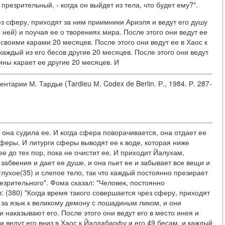
резрительный, - когда он выйдет из тела, что будет ему?".
ез сферу, приходят за ним приимники Ариэля и ведут его душу
с ней) и поучая ее о творениях мира. После этого они ведут ее
своими карами 20 месяцев. После этого они ведут ее в Хаос к
каждый из его бесов другие 20 месяцев. После этого они ведут
ины карает ее другие 20 месяцев. И
ентарии М. Тардье (Tardieu М. Codex de Berlin. Р., 1984. Р. 287-
ы она судила ее. И когда сфера поворачивается, она отдает ее
феры. И литурги сферы выводят ее к воде, которая ниже
е до тех пор, пока не очистит ее. И приходит Йалухам,
абвения и дает ее душе, и она пьет ее и забывает все вещи и
глухое(35) и слепое тело, так что каждый постоянно презирает
езрительного". Фома сказал: "Человек, постоянно
л: (380) "Когда время такого совершается чрез сферу, приходят
за язык к великому демону с лошадиным ликом, и они
и наказывают его. После этого они ведут его в место инея и
ни ведут его вниз в Хаос к Йалдабаофу и его 49 бесам, и каждый