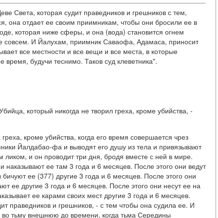
Деве Света, которая судит праведников и грешников с тем,
ся, она отдает ее своим приимникам, чтобы они бросили ее в
оде, которая ниже сферы, и она (вода) становится огнем
 ее совсем. И Йалухам, приимник Саваофа, Адамаса, приносит
ывает все местности и все вещи и все места, в которые
е время, будучи теснимо. Таков суд клеветника".
Убийца, который никогда не творил греха, кроме убийства, -
 греха, кроме убийства, когда его время совершается чрез
мники Йалдабао-фа и выводят его душу из тела и привязывают
 ликом, и он проводит три дня, бродя вместе с ней в мире.
 и наказывают ее там 3 года и 6 месяцев. После этого они ведут
 бичуют ее (377) другие 3 года и 6 месяцев. После этого они
ют ее другие 3 года и 6 месяцев. После этого они несут ее на
казывает ее карами своих мест другие 3 года и 6 месяцев.
дит праведников и грешников, - с тем чтобы она судила ее. И
е во тьму внешнюю до времени, когда тьма Середины