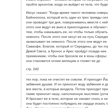
пройти архонтов, когда он выйдет из тела, что буде
Иисус сказал: "Когда время такого человека совер
Байнхоооха, который есть один из трех трижды сил
они проводят три дня, поворачиваясь вместе с не
этого они ведут ее вниз в преисподнюю и обучают 
тем, чтобы наказывать ее, но чтобы только обучить
немного. После этого они несут ее на путь Сере
захватывает ее немного. После этого они ведут ее
Саваофе, Благом, который от Середины, до тех по
Девой Света, а Кронос и Арес пройдут позади нее.
приимникам, чтобы они бросили ее в зоны сферы; 
она становится огнем кипящим и гложет ее до
стр. 242
тех пор, пока не очистит ее совсем. И приходит Й
забвения душам. И он приносит воду забвения и да
все места, в которые входила. Потом приходит пр
также приносит чашу, наполненную мыслями (уотата
И бросают ее в тело, которое не сможет спать и не
она будет постоянно побуждать ее сердце искать та