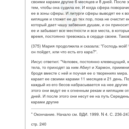
своими карами другие 6 месяцев и 8 дней. После эт
тем, чтобы она судила ее. И когда сфера поворач
ее в зоны сферы. И литурги сферы выводят ее к во
кипящим и гложет ее до тех пор, пока не очистит
который дает чашу забвения душам, и он приносит
ее и забывает все местности и все места, в которы
время, постоянно тревожась в сердце своем. Тако
(375) Мария продолжила и сказала: "Господь мой! 
он пойдет, или что есть его кара?".
Иисус ответил: "Человек, постоянно клевещущий, 
тела, то приходят за ним Абиут и Хармон, приимни
бродя вместе с ней и поучая ее о творениях мира.
карает ее своими карами 11 месяцев и 21 день. По
каждый из его бесов набрасывается на нее другие
этого они ведут ее к огненным рекам и кипящим о
дней. И после этого они несут ее на путь Середин
карами другие
* Окончание. Начало см. ВДИ. 1999. N 4. С. 236-24
стр. 240