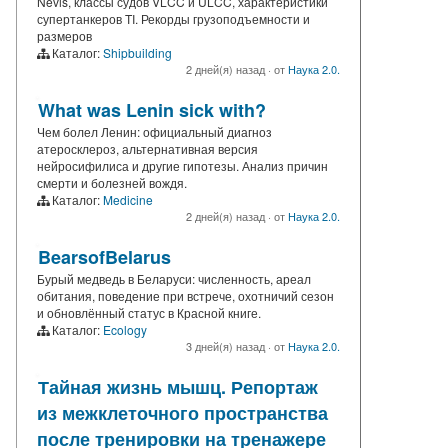
Nevis, классы судов VLCC и ULCC, характеристики
супертанкеров TI. Рекорды грузоподъемности и
размеров
Каталог:
Shipbuilding
2 дней(я) назад
·
от
Наука 2.0.
What was Lenin sick with?
Чем болел Ленин: официальный диагноз
атеросклероз, альтернативная версия
нейросифилиса и другие гипотезы. Анализ причин
смерти и болезней вождя.
Каталог:
Medicine
2 дней(я) назад
·
от
Наука 2.0.
BearsofBelarus
Бурый медведь в Беларуси: численность, ареал
обитания, поведение при встрече, охотничий сезон
и обновлённый статус в Красной книге.
Каталог:
Ecology
3 дней(я) назад
·
от
Наука 2.0.
Тайная жизнь мышц. Репортаж
из межклеточного пространства
после тренировки на тренажере