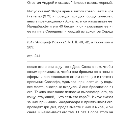
Ответил Андрей и сказал: "Человек высокомерный, п
Иисус сказал: "Когда время такого совершается чр
(из тела) (379) и проводят три дня, бродя (вместе 
вниз в преисподнюю к Ариэлю, и он наказывает ее 
Йалдабаофу и его 49 бесам, и он наказывает ее и 
ее на путь Середины, и каждый из архонтов Серед
(34) "Апокриф Иоанна". NH. II. 40, 42, а также комм
289).
стр. 241
после этого они ведут ее к Деве Света с тем, чтоб
своим приимникам, чтобы они бросили ее в зоны с
сферы, и она становится огнем кипящим и гложет е
приимник Саваофа, Адамаса, приносит чашу воды з
все места, в которые входила. И они бросают ее в 
его. Таково наказание человека высокомерного, пр
кощунствующий, - что есть его кара?". Иисус сказа
за ним приимники Йалдабаофа и привязывают его 
проводят три дня, бродя вместе с ним в мире, и он
снега, и наказывают его там 11 лет. После этого о