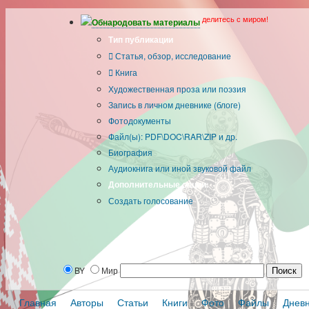
делитесь с миром!
Обнародовать материалы
Тип публикации
Статья, обзор, исследование
Книга
Художественная проза или поэзия
Запись в личном дневнике (блоге)
Фотодокументы
Файл(ы): PDF\DOC\RAR\ZIP и др.
Биография
Аудиокнига или иной звуковой файл
Дополнительные опции:
Создать голосование
BY
Мир
Главная
Авторы
Статьи
Книги
Фото
Файлы
Днев