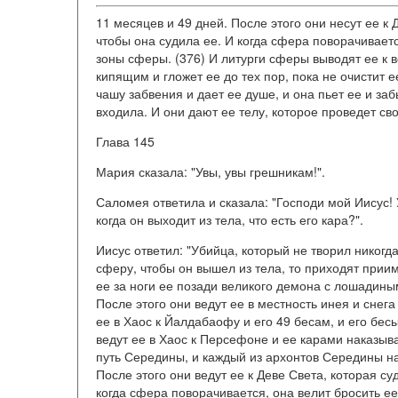
11 месяцев и 49 дней. После этого они несут ее к 
чтобы она судила ее. И когда сфера поворачивает
зоны сферы. (376) И литурги сферы выводят ее к в
кипящим и гложет ее до тех пор, пока не очистит
чашу забвения и дает ее душе, и она пьет ее и заб
входила. И они дают ее телу, которое проведет сво
Глава 145
Мария сказала: "Увы, увы грешникам!".
Саломея ответила и сказала: "Господи мой Иисус! 
когда он выходит из тела, что есть его кара?".
Иисус ответил: "Убийца, который не творил никогда
сферу, чтобы он вышел из тела, то приходят прии
ее за ноги ее позади великого демона с лошадиным
После этого они ведут ее в местность инея и снега
ее в Хаос к Йалдабаофу и его 49 бесам, и его бесы
ведут ее в Хаос к Персефоне и ее карами наказыва
путь Середины, и каждый из архонтов Середины на
После этого они ведут ее к Деве Света, которая су
когда сфера поворачивается, она велит бросить е