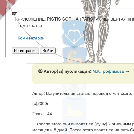
ПРИЛОЖЕНИЕ. PISTIS SOPHIA (PARS IV). ЧЕТВЕРТАЯ К
Текст статьи
·
Комментарии
Регистрация
Войти
Автор(ы) публикации
:
М.К.Трофимова
→
Автор: Вступительная статья, перевод с коптског
(c)2000г.
Глава 144
... (после этого они выводят ее (душу) к огненным
месяцев и 8 дней. После этого вводят ее на путь 