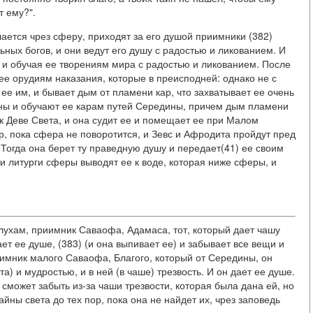
т ему?".
шается чрез сферу, приходят за его душой приимники (382)
ьных богов, и они ведут его душу с радостью и ликованием. И
й и обучая ее творениям мира с радостью и ликованием. После
ее орудиям наказания, которые в преисподней: однако не с
 ее им, и бывает дым от пламени кар, что захватывает ее очень
дины и обучают ее карам путей Середины, причем дым пламени
 к Деве Света, и она судит ее и помещает ее при Малом
р, пока сфера не поворотится, и Зевс и Афродита пройдут пред
 Тогда она берет ту праведную душу и передает(41) ее своим
и литурги сферы выводят ее к воде, которая ниже сферы, и
алухам, приимник Саваофа, Адамаса, тот, который дает чашу
ет ее душе, (383) (и она выпивает ее) и забывает все вещи и
иимник малого Саваофа, Благого, который от Середины, он
) и мудростью, и в ней (в чаше) трезвость. И он дает ее душе.
 сможет забыть из-за чаши трезвости, которая была дана ей, но
йны света до тех пор, пока она не найдет их, чрез заповедь