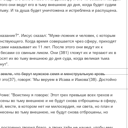
этого они ведут его в тьму внешнюю до дня, когда будет судим
 тьму. И та душа будет уничтожена и истреблена и распущена.
казание?". Иисус сказал: "Муже-ложник и человек, с которым
щунствующего. Когда время совершается чрез сферу, приходят
ами наказывает их 11 лет. После этого они ведут их к
есами со свиным ликом. Они (381) гложут их и терзают их в
носят их во тьму внешнюю до дня суда, когда великая тьма
нут".
 земле, что берут мужское семя и менструальную кровь
это(37), говоря: 'Мы веруем в Исава и Иакова'(38). Достойно
Фоме: "Воистину я говорю: Этот грех превыше всех грехов и
несены во тьму внешнюю и не будут снова отброшены в сферу,
, месте, в котором нет ни милосердия, ни света, но плач и
 унесены во тьму внешнюю, не будут снова отброшены, но
 постоянно творил благо, а твоих тайн не нашел, чтобы ему