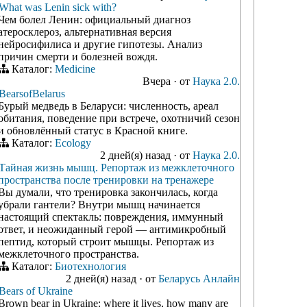
What was Lenin sick with?
Чем болел Ленин: официальный диагноз
атеросклероз, альтернативная версия
нейросифилиса и другие гипотезы. Анализ
причин смерти и болезней вождя.
Каталог:
Medicine
Вчера
·
от
Наука 2.0.
BearsofBelarus
Бурый медведь в Беларуси: численность, ареал
обитания, поведение при встрече, охотничий сезон
и обновлённый статус в Красной книге.
Каталог:
Ecology
2 дней(я) назад
·
от
Наука 2.0.
Тайная жизнь мышц. Репортаж из межклеточного
пространства после тренировки на тренажере
Вы думали, что тренировка закончилась, когда
убрали гантели? Внутри мышц начинается
настоящий спектакль: повреждения, иммунный
ответ, и неожиданный герой — антимикробный
пептид, который строит мышцы. Репортаж из
межклеточного пространства.
Каталог:
Биотехнология
2 дней(я) назад
·
от
Беларусь Анлайн
Bears of Ukraine
Brown bear in Ukraine: where it lives, how many are