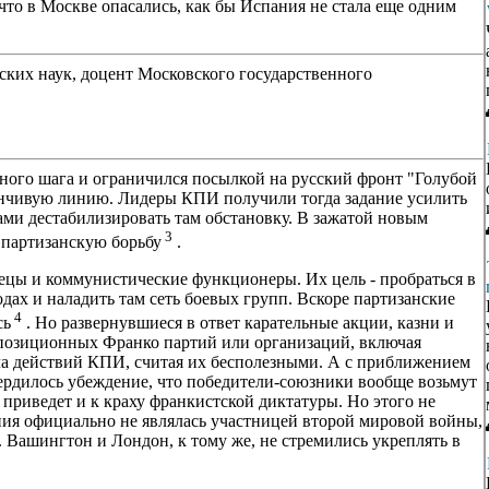
 что в Москве опасались, как бы Испания не стала еще одним
ских наук, доцент Московского государственного
ного шага и ограничился посылкой на русский фронт "Голубой
ончивую линию. Лидеры КПИ получили тогда задание усилить
ми дестабилизировать там обстановку. В зажатой новым
3
 партизанскую борьбу
.
пецы и коммунистические функционеры. Их цель - пробраться в
дах и наладить там сеть боевых групп. Вскоре партизанские
4
сь
. Но развернувшиеся в ответ карательные акции, казни и
оппозиционных Франко партий или организаций, включая
а действий КПИ, считая их бесполезными. А с приближением
ердилось убеждение, что победители-союзники вообще возьмут
 приведет и к краху франкистской диктатуры. Но этого не
ания официально не являлась участницей второй мировой войны,
. Вашингтон и Лондон, к тому же, не стремились укреплять в