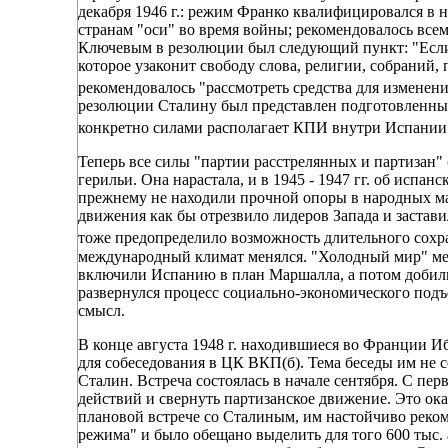
декабря 1946 г.: режим Франко квалифицировался в 
странам "оси" во время войны; рекомендовалось вс
Ключевым в резолюции был следующий пункт: "Если в
которое узаконит свободу слова, религии, собраний
рекомендовалось "рассмотреть средства для изменен
резолюции Сталину был представлен подготовленный
конкретно силами располагает КПИ внутри Испании
Теперь все силы "партии расстрелянных и партизан"
герильи. Она нарастала, и в 1945 - 1947 гг. об испан
прежнему не находили прочной опоры в народных ма
движения как бы отрезвило лидеров Запада и застав
тоже предопределило возможность длительного сохр
международный климат менялся. "Холодный мир" ме
включили Испанию в план Маршалла, а потом добил
развернулся процесс социально-экономического подъ
смысл.
В конце августа 1948 г. находившиеся во Франции И
для собеседования в ЦК ВКП(б). Тема беседы им не 
Сталин. Встреча состоялась в начале сентября. С п
действий и свернуть партизанское движение. Это ока
плановой встрече со Сталиным, им настойчиво реком
режима" и было обещано выделить для того 600 тыс.