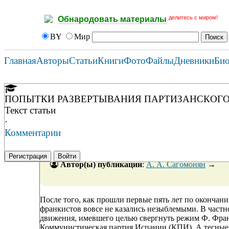
делитесь с миром!
Обнародовать материалы
BY
Мир
Главная
Авторы
Статьи
Книги
Фото
Файлы
Дневники
Би
ПОПЫТКИ РАЗВЕРТЫВАНИЯ ПАРТИЗАНСКОГО ДВ
Текст статьи
·
Комментарии
Регистрация
Войти
Автор(ы) публикации
:
А. А. Сагомонян
→
После того, как прошли первые пять лет по окончани
франкистов вовсе не казались незыблемыми. В частно
движения, имевшего целью свергнуть режим Ф. Фран
Коммунистическая партия Испании (КПИ). А тесные 