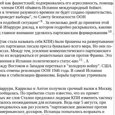
ней как фашистский; подчеркивались его агрессивность, помощь
ем членам ООН объявить Испании международный бойкот.
 течение разумного времени не будет создано правительство,
, проведет выборы", то Совету безопасности ООН
9
ия подобной ситуации"
. За несколько дней до принятия этой
 Ибаррури доклад, в котором подробно раскрывалось, какими
10
; главное внимание уделялось партизанским формированиям
.
 (так стала называть себя КПИ) были брошены на развертывание
ских партизанах писала пресса буквально всего мира. Но они по-
ссах. Между тем, усиление коммунистического партизанского
ило их воздержаться от решительных шагов против Франко. Это
11
анения в Испании политического статус-кво
. А
жду Востоком и Западом перетекал в "холодную войну". США
ись отмены резолюции ООН 1946 года. В самой Испании
ема и стабилизации франкизма. Борьба партизан утрачивала
баррури, Каррильо и Антон получили срочный вызов в Москву,
сообщалась. По прибытии стало известно, что их примет
ервых же слов Сталин предложил лидерам КПИ изменить тактику
залось неожиданным для испанцев. Ведь еще 5 августа, при
ендовалось как раз усилить "партизанское движение против
 американских долларов. Испанцы попытались возражать и