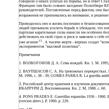
говорили о неких успехах их борьбы, но в ответ Ста
Францию там было созвано заседание Политбюро КП
руководителей. Поставленные перед фактом, они бы
возражения не принимались во внимание, и решение
Проводилось оно в жизнь поспешно и безапелляционно
людей призывали усилить борьбу и убеждали, что по
партизан карательные силы нанесли им особенно бол
действовать на свой страх и риск и заявляли о себе 
13
уже агония
. А тысячи жертв - верных солдат "все
экспериментов "высокой политики".
Примечания
1. ВОЛКОГОНОВ Д. А. Семь вождей. Кн. 1. М. 1995, 
2. ВАУПШАСОВ С. А. На тревожных перекрестках. М.
М. 1996, с. 38 - 39; GOMES PARRA R. La guerilla antifra
3. Российский центр хранения и изучения документов 
ИБАРРУРИ Д. Воспоминания. Кн. 2. М. 1988, с. 60.
4. PONS PRADES E. Guerrillas espanolas 1936 - 1960. Bar
(vercion abrev.). P. 1960, p. 220.