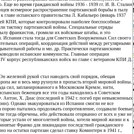
 Еще во время гражданской войны 1936 - 1939 гг. И. В. Сталин
нцев всемерное распространение партизанской борьбы в тылу
 к главе испанского правительства Л. Кабальеро (январь 1937
лей КПИ, которые контролировали наиболее боеспособные
яли тактику партизанской войны. Специальные отряды
ылу франкистов, громили их войсковые штабы, и это
 Испания стала тогда для Советских Вооруженных Сил своего
ательных операций, координация действий между регулярными
ывательной работы и мн. др. Практически партизанскими
уководили испанские коммунисты. Главные операции
XIV корпус республиканских войск во главе с ветераном КПИ Д.
Он железной рукой стал наводить свой порядок, обещая
ропа же и весь мир рухнули в пропасть второй мировой войны.
лада сил, запланированного в Московском Кремле, нити,
испанских беженцев все эти годы находились в Советском
 Антон, Х. Диас (последний в 1942 г. погиб при невыясненных
ории). Однако эвакуироваться из Испании смогли не все
а порою пытались продолжать сопротивление, создавали боевые
и тогда обречены, ибо действовали оторванно от всех и уже не
торые устали от многолетней войны, хотели мирной жизни и к
ринятые Франко для ликвидации последствий гражданского
но на остатки партизан сделал ставку Коминтерн в 1941 г.,