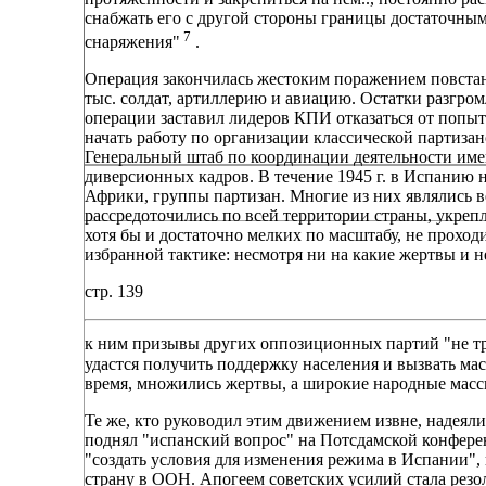
снабжать его с другой стороны границы достаточным
7
снаряжения"
.
Операция закончилась жестоким поражением повстанц
тыс. солдат, артиллерию и авиацию. Остатки разгр
операции заставил лидеров КПИ отказаться от попыт
начать работу по организации классической партизан
Генеральный штаб по координации деятельности име
диверсионных кадров. В течение 1945 г. в Испанию 
Африки, группы партизан. Многие из них являлись 
рассредоточились по всей территории страны, укрепл
хотя бы и достаточно мелких по масштабу, не прохо
избранной тактике: несмотря ни на какие жертвы и 
стр. 139
к ним призывы других оппозиционных партий "не тр
удастся получить поддержку населения и вызвать м
время, множились жертвы, а широкие народные масс
Те же, кто руководил этим движением извне, надеял
поднял "испанский вопрос" на Потсдамской конферен
"создать условия для изменения режима в Испании",
страну в ООН. Апогеем советских усилий стала рез