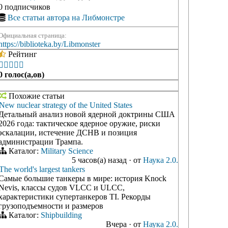
0 подписчиков
Все статьи автора на Либмонстре
Официальная страница:
https://biblioteka.by/Libmonster
Рейтинг





0 голос(а,ов)
Похожие статьи
New nuclear strategy of the United States
Детальный анализ новой ядерной доктрины США
2026 года: тактическое ядерное оружие, риски
эскалации, истечение ДСНВ и позиция
администрации Трампа.
Каталог:
Military Science
5 часов(а) назад
·
от
Наука 2.0.
The world's largest tankers
Самые большие танкеры в мире: история Knock
Nevis, классы судов VLCC и ULCC,
характеристики супертанкеров TI. Рекорды
грузоподъемности и размеров
Каталог:
Shipbuilding
Вчера
·
от
Наука 2.0.