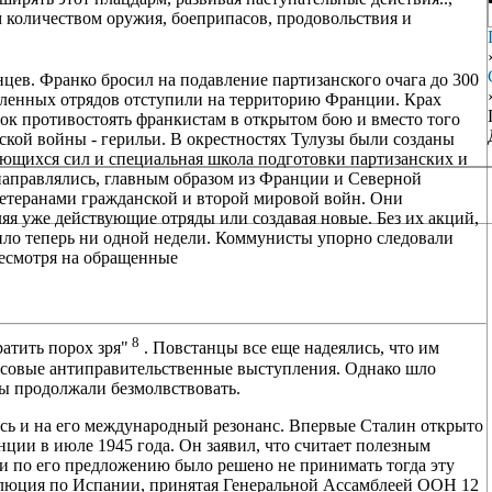
 количеством оружия, боеприпасов, продовольствия и
ев. Франко бросил на подавление партизанского очага до 300
омленных отрядов отступили на территорию Франции. Крах
ок противостоять франкистам в открытом бою и вместо того
ской войны - герильи. В окрестностях Тулузы были созданы
ющихся сил и специальная школа подготовки партизанских и
направлялись, главным образом из Франции и Северной
ветеранами гражданской и второй мировой войн. Они
яя уже действующие отряды или создавая новые. Без их акций,
дило теперь ни одной недели. Коммунисты упорно следовали
несмотря на обращенные
8
атить порох зря"
. Повстанцы все еще надеялись, что им
ассовые антиправительственные выступления. Однако шло
ы продолжали безмолвствовать.
ись и на его международный резонанс. Впервые Сталин открыто
ции в июле 1945 года. Он заявил, что считает полезным
 и по его предложению было решено не принимать тогда эту
олюция по Испании, принятая Генеральной Ассамблеей ООН 12