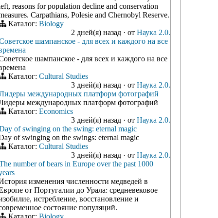
left, reasons for population decline and conservation
measures. Carpathians, Polesie and Chernobyl Reserve.
Каталог:
Biology
2 дней(я) назад
·
от
Наука 2.0.
Советское шампанское - для всех и каждого на все
времена
Советское шампанское - для всех и каждого на все
времена
Каталог:
Cultural Studies
3 дней(я) назад
·
от
Наука 2.0.
Лидеры международных платформ фотографий
Лидеры международных платформ фотографий
Каталог:
Economics
3 дней(я) назад
·
от
Наука 2.0.
Day of swinging on the swing: eternal magic
Day of swinging on the swings: eternal magic
Каталог:
Cultural Studies
3 дней(я) назад
·
от
Наука 2.0.
The number of bears in Europe over the past 1000
years
История изменения численности медведей в
Европе от Португалии до Урала: средневековое
изобилие, истребление, восстановление и
современное состояние популяций.
Каталог:
Biology