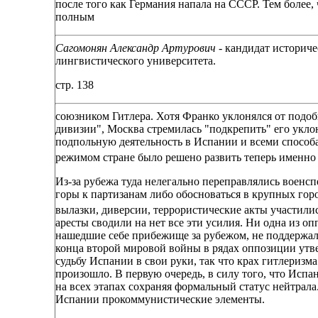
после того как Германия напала на СССР. Тем более,
полным
Сагомонян Александр Артурович -
кандидат историче
лингвистического университета.
стр. 138
союзником Гитлера. Хотя Франко уклонялся от подоб
дивизии", Москва стремилась "подкрепить" его укл
подпольную деятельность в Испании и всеми способа
режимом стране было решено развить теперь именно
Из-за рубежа туда нелегально переправлялись военс
горы к партизанам либо обосноваться в крупных горо
вылазки, диверсии, террористические акты участили
аресты сводили на нет все эти усилия. Ни одна из 
нашедшие себе прибежище за рубежом, не поддержал
конца второй мировой войны в рядах оппозиции утв
судьбу Испании в свои руки, так что крах гитлеризма
произошло. В первую очередь, в силу того, что Исп
на всех этапах сохраняя формальный статус нейтрала
Испании прокоммунистические элементы.