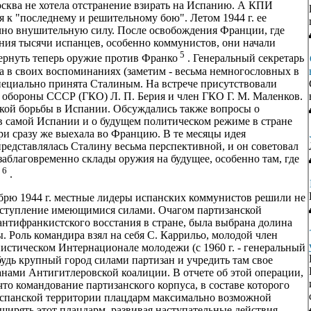
осква не хотела отстранение взирать на Испанию. А КПИ
я к "последнему и решительному бою". Летом 1944 г. ее
чно внушительную силу. После освобождения Франции, где
ния тысячи испанцев, особенно коммунистов, они начали
5
ернуть теперь оружие против Франко
. Генеральный секретарь
а в своих воспоминаниях (заметим - весьма немногословных в
специально принята Сталиным. На встрече присутствовали
а обороны СССР (ГКО) Л. П. Берия и член ГКО Г. М. Маленков.
кой борьбы в Испании. Обсуждались также вопросы о
в самой Испании и о будущем политическом режиме в стране
и сразу же выехала во Францию. В те месяцы идея
редставлялась Сталину весьма перспективной, и он советовал
заблаговременно склады оружия на будущее, особенно там, где
6
.
брю 1944 г. местные лидеры испанских коммунистов решили не
аступление имеющимися силами. Очагом партизанской
антифранкистского восстания в стране, была выбрана долина
 Роль командира взял на себя С. Каррильо, молодой член
стическом Интернационале молодежи (с 1960 г. - генеральный
будь крупный город силами партизан и учредить там свое
ранами Антигитлеровской коалиции. В отчете об этой операции,
то командование партизанского корпуса, в составе которого
а испанской территории плацдарм максимально возможной
ширять этот плацдарм, развивая наступательные действия..,