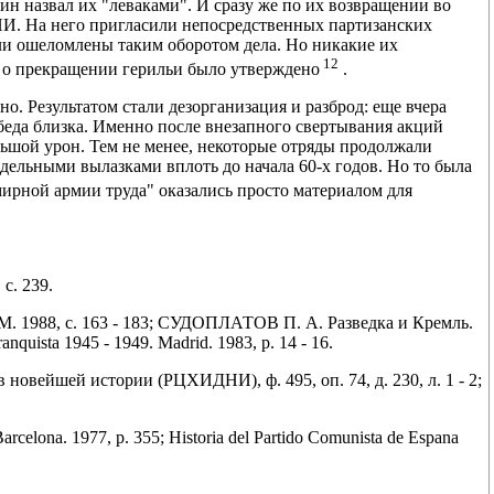
лин назвал их "леваками". И сразу же по их возвращении во
И. На него пригласили непосредственных партизанских
ли ошеломлены таким оборотом дела. Но никакие их
12
 о прекращении герильи было утверждено
.
. Результатом стали дезорганизация и разброд: еще вчера
беда близка. Именно после внезапного свертывания акций
ьшой урон. Тем не менее, некоторые отряды продолжали
отдельными вылазками вплоть до начала 60-х годов. Но то была
мирной армии труда" оказались просто материалом для
с. 239.
 1988, с. 163 - 183; СУДОПЛАТОВ П. А. Разведка и Кремль.
nquista 1945 - 1949. Madrid. 1983, p. 14 - 16.
новейшей истории (РЦХИДНИ), ф. 495, оп. 74, д. 230, л. 1 - 2;
celona. 1977, p. 355; Historia del Partido Comunista de Espana