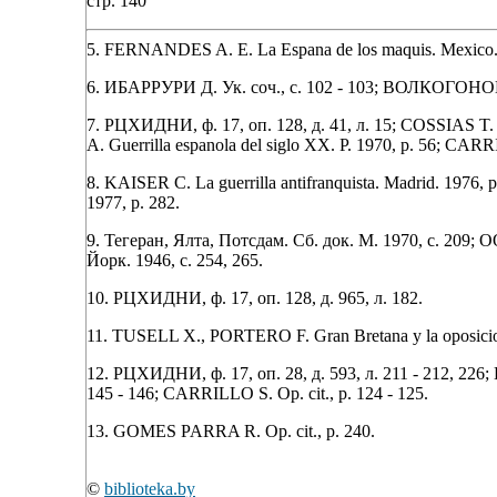
стр. 140
5. FERNANDES A. E. La Espana de los maquis. Mexico. 
6. ИБАРРУРИ Д. Ук. соч., с. 102 - 103; ВОЛКОГОНОВ Д
7. РЦХИДНИ, ф. 17, оп. 128, д. 41, л. 15; COSSIAS T. 
A. Guerrilla espanola del siglo XX. P. 1970, p. 56; CAR
8. KAISER C. La guerrilla antifranquista. Madrid. 1976, p
1977, p. 282.
9. Тегеран, Ялта, Потсдам. Сб. док. М. 1970, с. 209;
Йорк. 1946, с. 254, 265.
10. РЦХИДНИ, ф. 17, оп. 128, д. 965, л. 182.
11. TUSELL X., PORTERO F. Gran Bretana y la oposicion 
12. РЦХИДНИ, ф. 17, оп. 28, д. 593, л. 211 - 212, 22
145 - 146; CARRILLO S. Op. cit., p. 124 - 125.
13. GOMES PARRA R. Op. cit., p. 240.
©
biblioteka.by