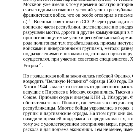
Москвой уже имели к тому времени богатую историю.
считал одним из главных условий успеха республика
франкистских войск, что он особо оговорил в письме
1
г.)
. Военные советники из СССР через руководите
воинские части республики, целенаправленно внедр
разрушали мосты, дороги и другие коммуникации в т
приносило ощутимые успехи республиканской армии.
рода полигоном: там отрабатывались приемы наступ
войсками и диверсионными группами, методы развед
подразделениями и школами подготовки партизан р
осуществлял, при участии советских специалистов, 
2
Унгриа
.
Но гражданская война закончилась победой Франко. 
возродить "Великую Испанию" образца 1500 года. Ев
Хотя к 1944 г. мало что осталось от довоенного раск
ведущие с Пиренеев в Москву, сохранились. Тысячи 
Союзе. Прибыли сюда и лидеры КПИ Д. Ибаррури, Ф.
обстоятельствах в Тбилиси, где лечился в спецсанат
республиканцы. Многие бойцы укрывались в горах, 
группы и партизанские отряды. На этом пути они был
находили прежней поддержки в народных массах, ко
тому же с удовлетворением восприняли меры, предп
раскола и для подъема экономики. Тем не менее, имен