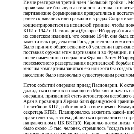
Иначе реагировал третий член "Большой тройки". М
проявляла все большую активность и стала готовитьс
партизанские формирования превратились в достато
ранее скрывались или сражались в рядах Сопротивле
концентрироваться на испанской границе, чтобы пов
КПИ с 1942 г. Пасионария (Долорес Ибаррури) писал
их советском издании), что осенью 1944г. она была 
заместитель председателя Государственного комитет
Было принято общее решение об усилении партизанс
поставках оружия этим партизанам и во Франции, и 
после намеченного свержения Франко. Затем Ибаррур
повсеместного развертывания партизанской борьбы п
многим компартиям заняться ею или хотя бы создать 
население было недовольно существующим режимом
Поток событий опередил приезд Пасионарии. К октя
дожидаться советов и помощи из Москвы и начать н
операции, призванной стать детонатором всеобщего 
Аран в провинции Лерида близ французской границы.
Политбюро КПИ, работавший в свое время в Коммуни
секретарь КПИ). Планировалось захватить какой- ни
правительство, а затем добиваться признания его ст
направленном в ЦК ВКП(б), Каррильо потом писал, ч
было около 15 тыс. человек, стремилось "создать н
протяженности и закрепиться на нем.., постоянно рас