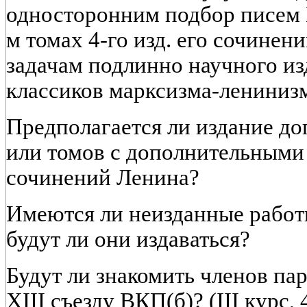
односторонним подбор писем В
м томах 4-го изд. его сочинени
задачам подлинно научного и
классиков марксизма-лениниз
Предполагается ли издание д
или томов с дополнительными 
сочинений Ленина?
Имеются ли неизданные работ
будут ли они издаваться?
Будут ли знакомить членов па
XIII съезду ВКП(б)? (III курс, 