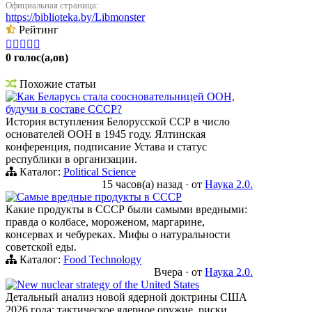
Официальная страница:
https://biblioteka.by/Libmonster
Рейтинг





0 голос(а,ов)
Похожие статьи
Как Беларусь стала соосновательницей ООН,
будучи в составе СССР?
История вступления Белорусской ССР в число
основателей ООН в 1945 году. Ялтинская
конференция, подписание Устава и статус
республики в организации.
Каталог:
Political Science
15 часов(а) назад
·
от
Наука 2.0.
Самые вредные продукты в СССР
Какие продукты в СССР были самыми вредными:
правда о колбасе, мороженом, маргарине,
консервах и чебуреках. Мифы о натуральности
советской еды.
Каталог:
Food Technology
Вчера
·
от
Наука 2.0.
New nuclear strategy of the United States
Детальный анализ новой ядерной доктрины США
2026 года: тактическое ядерное оружие, риски