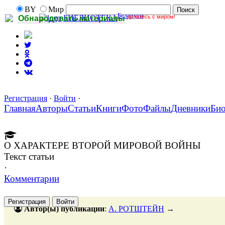
BY
Мир
Беларуси
делитесь с миром!
БИБЛИОТЕКА
Обнародовать материалы
Регистрация
·
Войти
·
Главная
Авторы
Статьи
Книги
Фото
Файлы
Дневники
Би
О ХАРАКТЕРЕ ВТОРОЙ МИРОВОЙ ВОЙНЫ
Текст статьи
·
Комментарии
Регистрация
Войти
Автор(ы) публикации
:
А. РОТШТЕЙН
→