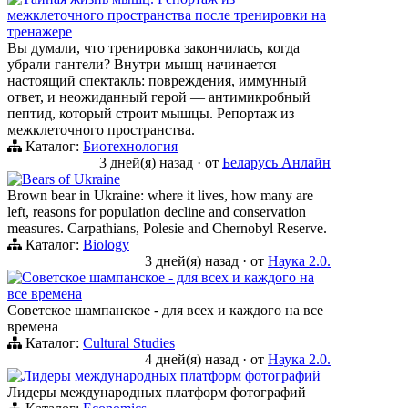
межклеточного пространства после тренировки на
тренажере
Вы думали, что тренировка закончилась, когда
убрали гантели? Внутри мышц начинается
настоящий спектакль: повреждения, иммунный
ответ, и неожиданный герой — антимикробный
пептид, который строит мышцы. Репортаж из
межклеточного пространства.
Каталог:
Биотехнология
3 дней(я) назад
·
от
Беларусь Анлайн
Bears of Ukraine
Brown bear in Ukraine: where it lives, how many are
left, reasons for population decline and conservation
measures. Carpathians, Polesie and Chernobyl Reserve.
Каталог:
Biology
3 дней(я) назад
·
от
Наука 2.0.
Советское шампанское - для всех и каждого на
все времена
Советское шампанское - для всех и каждого на все
времена
Каталог:
Cultural Studies
4 дней(я) назад
·
от
Наука 2.0.
Лидеры международных платформ фотографий
Лидеры международных платформ фотографий