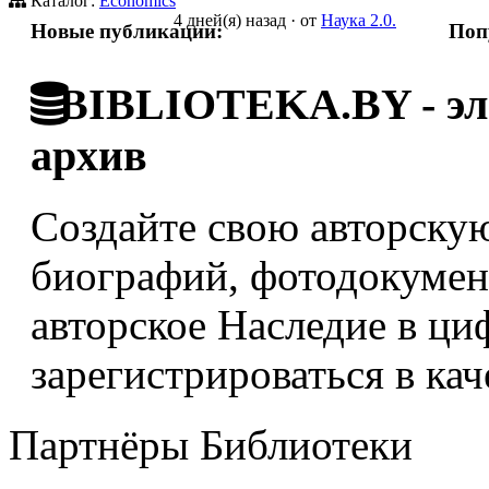
Каталог:
Economics
4 дней(я) назад
·
от
Наука 2.0.
Новые публикации:
Поп
BIBLIOTEKA.BY - эле
архив
Создайте свою авторскую
биографий, фотодокумент
авторское Наследие в ци
зарегистрироваться в кач
Партнёры Библиотеки