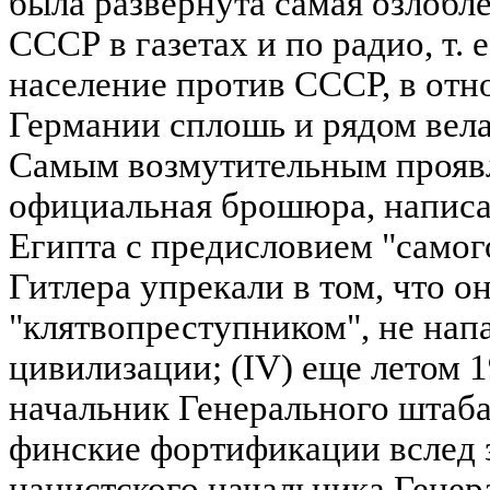
была развернута самая озлобл
СССР в газетах и по радио, т. 
население против СССР, в от
Германии сплошь и рядом вела
Самым возмутительным проявл
официальная брошюра, написа
Египта с предисловием "самог
Гитлера упрекали в том, что он
"клятвопреступником", не нап
цивилизации; (IV) еще летом 1
начальник Генерального штаба
финские фортификации вслед з
нацистского начальника Генер