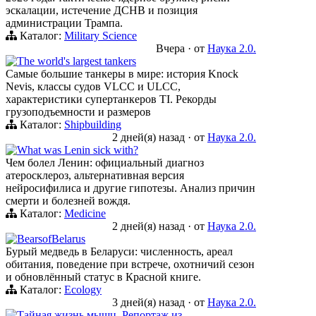
эскалации, истечение ДСНВ и позиция
администрации Трампа.
Каталог:
Military Science
Вчера
·
от
Наука 2.0.
The world's largest tankers
Самые большие танкеры в мире: история Knock
Nevis, классы судов VLCC и ULCC,
характеристики супертанкеров TI. Рекорды
грузоподъемности и размеров
Каталог:
Shipbuilding
2 дней(я) назад
·
от
Наука 2.0.
What was Lenin sick with?
Чем болел Ленин: официальный диагноз
атеросклероз, альтернативная версия
нейросифилиса и другие гипотезы. Анализ причин
смерти и болезней вождя.
Каталог:
Medicine
2 дней(я) назад
·
от
Наука 2.0.
BearsofBelarus
Бурый медведь в Беларуси: численность, ареал
обитания, поведение при встрече, охотничий сезон
и обновлённый статус в Красной книге.
Каталог:
Ecology
3 дней(я) назад
·
от
Наука 2.0.
Тайная жизнь мышц. Репортаж из