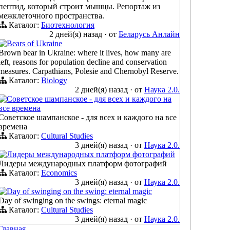
пептид, который строит мышцы. Репортаж из
межклеточного пространства.
Каталог:
Биотехнология
2 дней(я) назад
·
от
Беларусь Анлайн
Bears of Ukraine
Brown bear in Ukraine: where it lives, how many are
left, reasons for population decline and conservation
measures. Carpathians, Polesie and Chernobyl Reserve.
Каталог:
Biology
2 дней(я) назад
·
от
Наука 2.0.
Советское шампанское - для всех и каждого на
все времена
Советское шампанское - для всех и каждого на все
времена
Каталог:
Cultural Studies
3 дней(я) назад
·
от
Наука 2.0.
Лидеры международных платформ фотографий
Лидеры международных платформ фотографий
Каталог:
Economics
3 дней(я) назад
·
от
Наука 2.0.
Day of swinging on the swing: eternal magic
Day of swinging on the swings: eternal magic
Каталог:
Cultural Studies
3 дней(я) назад
·
от
Наука 2.0.
Главная