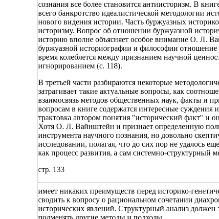
сознания все более становится антиисторизм. В книг
всего банкротство идеалистической методологии ис
нового видения истории. Часть буржуазных историков
историзму. Вопрос об отношении буржуазной истори
историю вполне объясняет особое внимание О. Л. Ва
буржуазной историографии и философии отношение к
время колеблется между признанием научной ценност
игнорированием (с. 118).
В третьей части разбираются некоторые методологич
затрагивает такие актуальные вопросы, как соотнош
взаимосвязь методов общественных наук, факты и пр
вопросам в книге содержатся интересные суждения 
трактовка автором понятия "исторический факт" и о
Хотя О. Л. Вайнштейн и признает определенную поль
инструмента научного познания, но довольно скепти
исследовании, полагая, что до сих пор не удалось е
как процесс развития, а сам системно-структурный м
стр. 133
имеет никаких преимуществ перед историко-генетичес
сводить к вопросу о рациональном сочетании диахр
исторических явлений. Структурный анализ должен 
подменять другие методы и подходы.