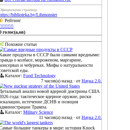
Официальная страница:
https://biblioteka.by/Libmonster
Рейтинг





0 голос(а,ов)
Похожие статьи
Самые вредные продукты в СССР
Какие продукты в СССР были самыми вредными:
правда о колбасе, мороженом, маргарине,
консервах и чебуреках. Мифы о натуральности
советской еды.
Каталог:
Food Technology
7 часов(а) назад
·
от
Наука 2.0.
New nuclear strategy of the United States
Детальный анализ новой ядерной доктрины США
2026 года: тактическое ядерное оружие, риски
эскалации, истечение ДСНВ и позиция
администрации Трампа.
Каталог:
Military Science
11 часов(а) назад
·
от
Наука 2.0.
The world's largest tankers
Самые большие танкеры в мире: история Knock