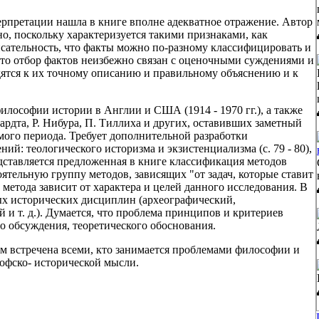
ерпретации нашла в книге вполне адекватное отражение. Автор
но, поскольку характеризуется такими признаками, как
исательность, что факты можно по-разному классифицировать и
 что отбор фактов неизбежно связан с оценочными суждениями и
дятся к их точному описанию и правильному объяснению и к
илософии истории в Англии и США (1914 - 1970 гг.), а также
хардта, Р. Нибура, П. Тиллиха и других, оставивших заметный
мого периода. Требует дополнительной разработки
ий: теологического историзма и экзистенциализма (с. 79 - 80),
едставляется предложенная в книге классификация методов
ятельную группу методов, зависящих "от задач, которые ставит
 метода зависит от характера и целей данного исследования. В
ых исторических дисциплин (археографический,
и т. д.). Думается, что проблема принципов и критериев
о обсуждения, теоретического обоснования.
ом встречена всеми, кто занимается проблемами философии и
офско- исторической мысли.