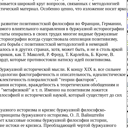
ривается широкий круг вопросов, связанных с методологией
тический материал. Особенно ценно, что изложение носит ярко
ся развитие позитивистской философии во Франции, Германии,
 самого влиятельного направления в буржуазной историографии
улаты опирались в своих трудах многие видные буржуазные
историографии всегда существовала оппозиция позитивизму,
рыта борьба с позитивистской методологией в немецкой
ось и в других странах, хотя, может быть, и не в столь яркой
иков, как Т. Маколей, Р. Фроуд, Т. Карлейль, Б. Кроче, В.
ардт, которые противостояли натиску идей позитивизма.
буржуазной исторической мысли. К концу XIX в. все сильнее
одологии фактографичность и описательность, идеалистическое
эклектичность плюралистской "теории факторов",
ния истории, враждебность к теоретическим обобщениям и
"метафизикой" и т. п. Именно на позитивизм ложится
илософией и исторической наукой, который существует до сих
жуазного историзма и кризис буржуазной философско-
 принципы буржуазного историзма, О. Л. Вайнштейн
ает классовые основы буржуазной философии истории,
ие истоки ее кризиса. Преобладающей чертой буржуазного