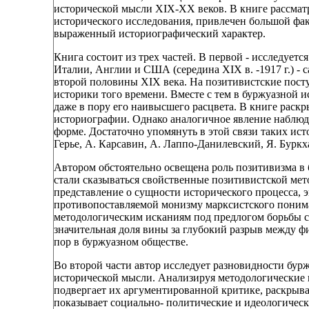
исторической мысли XIX-XX веков. В книге рассмат
исторического исследования, привлечен большой фак
выраженный историографический характер.
Книга состоит из трех частей. В первой - исследует
Италии, Англии и США (середина XIX в. -1917 г.) -
второй половины XIX века. На позитивистские пост
историки того времени. Вместе с тем в буржуазной 
даже в пору его наивысшего расцвета. В книге раск
историографии. Однако аналогичное явление наблюдал
форме. Достаточно упомянуть в этой связи таких истор
Герье, А. Карсавин, А. Лаппо-Данилевский, Я. Буркх
Автором обстоятельно освещена роль позитивизма в 
стали сказываться свойственные позитивистской мет
представление о сущности исторического процесса, 
противопоставляемой монизму марксистского понима
методологическим исканиям под предлогом борьбы с 
значительная доля вины за глубокий разрыв между ф
пор в буржуазном обществе.
Во второй части автор исследует разновидности бур
исторической мысли. Анализируя методологические
подвергает их аргументированной критике, раскрыв
показывает социально- политические и идеологическ