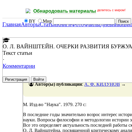
делитесь с миром!
Обнародовать материалы
BY
Мир
Главная
Авторы
Статьи
Книги
Фото
Файлы
Дневники
Би
О. Л. ВАЙНШТЕЙН. ОЧЕРКИ РАЗВИТИЯ БУРЖ
Текст статьи
·
Комментарии
Регистрация
Войти
Автор(ы) публикации
:
А. Ф. КИЛУНОВ
→
М. Изд-во "Наука". 1979. 270 с:
В последние годы значительно возрос интерес истори
науки. Вопросы философии и методологии истории з
Все это определяет актуальность последней работы 
О. Л. Вайнштейна, посвященной критическому анал