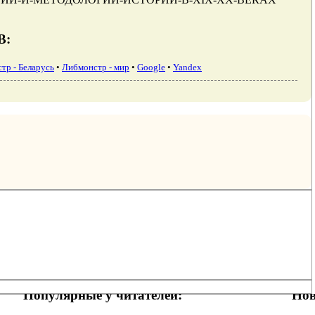
В:
тр - Беларусь
•
Либмонстр - мир
•
Google
•
Yandex
Популярные у читателей:
Нов