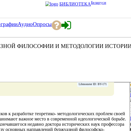
Беларуси
БИБЛИОТЕКА
ографии
Аудио
Опросы
УАЗНОЙ ФИЛОСОФИИ И МЕТОДОЛОГИИ ИСТОРИИ
Libmonster ID: BY-171
ков к разработке теоретико- методологических проблем своей
анимают важное место в современной идеологической борьбе.
скончавшегося недавно доктора исторических наук профессора
изу основных направлений буржуазной философско-