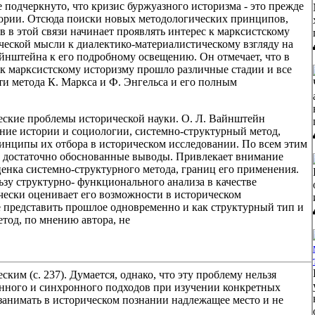
е подчеркнуто, что кризис буржуазного историзма - это прежде
тории. Отсюда поиски новых методологических принципов,
 в этой связи начинает проявлять интерес к марксистскому
ческой мысли к диалектико-материалистическому взгляду на
йнштейна к его подробному освещению. Он отмечает, что в
 марксистскому историзму прошло различные стадии и все
и метода К. Маркса и Ф. Энгельса и его полным
еские проблемы исторической науки. О. Л. Вайнштейн
ение истории и социологии, системно-структурный метод,
инципы их отбора в историческом исследовании. По всем этим
и достаточно обоснованные выводы. Привлекает внимание
ценка системно-структурного метода, границ его применения.
зу структурно- функционального анализа в качестве
чески оценивает его возможности в историческом
ще представить прошлое одновременно и как структурный тип и
етод, по мнению автора, не
ким (с. 237). Думается, однако, что эту проблему нельзя
онного и синхронного подходов при изучении конкретных
занимать в историческом познании надлежащее место и не