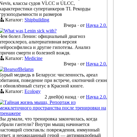
Nevis, классы судов VLCC и ULCC,
характеристики супертанкеров TI. Рекорды
грузоподъемности и размеров
Каталог:
Shipbuilding
Вчера
·
от
Наука 2.0.
What was Lenin sick with?
Чем болел Ленин: официальный диагноз
атеросклероз, альтернативная версия
нейросифилиса и другие гипотезы. Анализ
причин смерти и болезней вождя.
Каталог:
Medicine
Вчера
·
от
Наука 2.0.
BearsofBelarus
Бурый медведь в Беларуси: численность, ареал
обитания, поведение при встрече, охотничий сезон
и обновлённый статус в Красной книге.
Каталог:
Ecology
2 дней(я) назад
·
от
Наука 2.0.
Тайная жизнь мышц. Репортаж из
межклеточного пространства после тренировки на
тренажере
Вы думали, что тренировка закончилась, когда
убрали гантели? Внутри мышц начинается
настоящий спектакль: повреждения, иммунный
ответ, и неожиданный герой — антимикробный