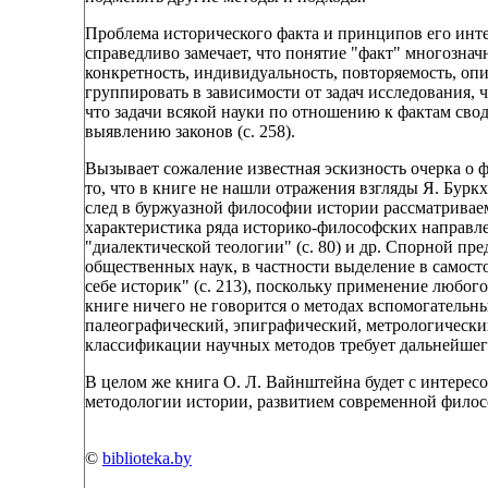
Проблема исторического факта и принципов его инт
справедливо замечает, что понятие "факт" многознач
конкретность, индивидуальность, повторяемость, оп
группировать в зависимости от задач исследования,
что задачи всякой науки по отношению к фактам сво
выявлению законов (с. 258).
Вызывает сожаление известная эскизность очерка о ф
то, что в книге не нашли отражения взгляды Я. Бурк
след в буржуазной философии истории рассматривае
характеристика ряда историко-философских направлен
"диалектической теологии" (с. 80) и др. Спорной пр
общественных наук, в частности выделение в самосто
себе историк" (с. 213), поскольку применение любого
книге ничего не говорится о методах вспомогательн
палеографический, эпиграфический, метрологический 
классификации научных методов требует дальнейшег
В целом же книга О. Л. Вайнштейна будет с интерес
методологии истории, развитием современной филос
©
biblioteka.by