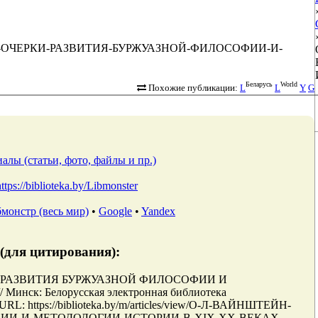
АЙНШТЕЙН-ОЧЕРКИ-РАЗВИТИЯ-БУРЖУАЗНОЙ-ФИЛОСОФИИ-И-
Беларусь
World
Похожие публикации:
L
L
Y
G
алы (статьи, фото, файлы и пр.)
https://biblioteka.by/Libmonster
монстр (весь мир)
•
Google
•
Yandex
(для цитирования):
КИ РАЗВИТИЯ БУРЖУАЗНОЙ ФИЛОСОФИИ И
ск: Белорусская электронная библиотека
RL: https://biblioteka.by/m/articles/view/О-Л-ВАЙНШТЕЙН-
ИИ-И-МЕТОДОЛОГИИ-ИСТОРИИ-В-XIX-XX-ВЕКАХ