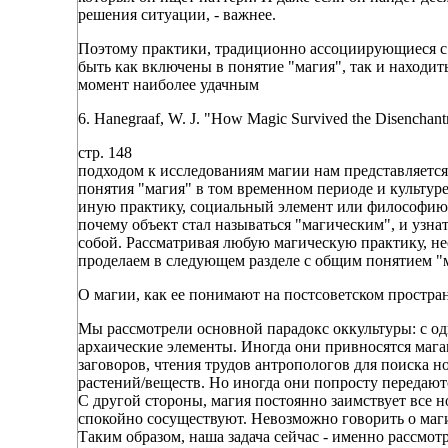
решения ситуации, - важнее.
Поэтому практики, традиционно ассоциирующиеся с м
быть как включены в понятие "магия", так и находит
момент наиболее удачным
6. Hanegraaf, W. J. "How Magic Survived the Disenchantm
стр. 148
подходом к исследованиям магии нам представляется
понятия "магия" в том временном периоде и культуре
иную практику, социальный элемент или философию, -
почему объект стал называться "магическим", и узна
собой. Рассматривая любую магическую практику, не
проделаем в следующем разделе с общим понятием "м
О магии, как ее понимают на постсоветском простра
Мы рассмотрели основной парадокс оккультуры: с о
архаические элементы. Иногда они привносятся магам
заговоров, чтения трудов антропологов для поиска 
растений/веществ. Но иногда они попросту передают
С другой стороны, магия постоянно заимствует все 
спокойно сосуществуют. Невозможно говорить о маги
Таким образом, наша задача сейчас - именно рассмотр