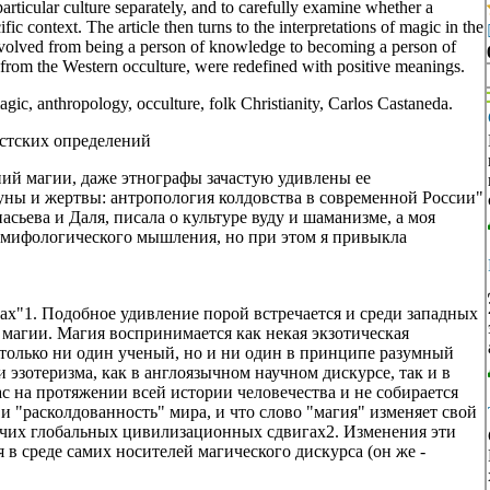
articular culture separately, and to carefully examine whether a
c context. The article then turns to the interpretations of magic in the
 evolved from being a person of knowledge to becoming a person of
rom the Western occulture, were redefined with positive meanings.
ic, anthropology, occulture, folk Christianity, Carlos Castaneda.
стских определений
 магии, даже этнографы зачастую удивлены ее
уны и жертвы: антропология колдовства в современной России"
сьева и Даля, писала о культуре вуду и шаманизме, а моя
 мифологического мышления, но при этом я привыкла
нах"1. Подобное удивление порой встречается и среди западных
магии. Магия воспринимается как некая экзотическая
е только ни один ученый, но и ни один в принципе разумный
и эзотеризма, как в англоязычном научном дискурсе, так и в
с на протяжении всей истории человечества и не собирается
и "расколдованность" мира, и что слово "магия" изменяет свой
прочих глобальных цивилизационных сдвигах2. Изменения эти
в среде самих носителей магического дискурса (он же -