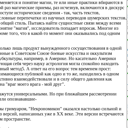
 меняется и понятие магии, те или иные практики вбираются в
й раз магические приемы, раз исчезнув, включаются в дискурс
оступе исторические сведения - так, часть текстов,
ловные перепечатки из научных переводов шумерских текстов,
н общий стиль. Пытаясь найти сущностные связи между всеми
нятие "магия", исследователь попадает впросак. Многие из
оме того, что в какой-то момент они оказывались под одним
- только лишь продукт вынужденного сосуществования в одной
нные в Советском Союзе боевые искусства и оккультизм
субкультуры, например, в Америке. Но касательно Америки
ющая себя через науку астрология могла спокойно находить
ный метод5. А ответ на его вопрос тем временем прост:
нимающиеся публикой как одно и то же, находились в одном
ктивно взаимодействовали и в силу общего давления как
на "враг моего врага - мой друг".
 кажутся универсальными. Но при ближайшем рассмотрении
или опознававшие-
зы гримуаром, "Некрономикон" оказался настолько сильной и
го версий, написанных уже в XX веке. Эти версии встречаются
ом пространстве.