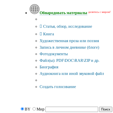
делитесь с миром!
Обнародовать материалы
Тип публикации
Статья, обзор, исследование
Книга
Художественная проза или поэзия
Запись в личном дневнике (блоге)
Фотодокументы
Файл(ы): PDF\DOC\RAR\ZIP и др.
Биография
Аудиокнига или иной звуковой файл
Дополнительные опции:
Создать голосование
BY
Мир