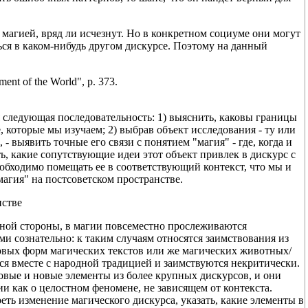
агией, вряд ли исчезнут. Но в конкретном социуме они могут
ься в каком-нибудь другом дискурсе. Поэтому на данный
ent of the World", p. 373.
 следующая последовательность: 1) выяснить, каковы границы
, которые мы изучаем; 2) выбрав объект исследования - ту или
 выявить точные его связи с понятием "магия" - где, когда и
ть, какие сопутствующие идеи этот объект привлек в дискурс с
обходимо помещать ее в соответствующий контекст, что мы и
агия" на постсоветском пространстве.
нстве
дной стороны, в магии повсеместно прослеживаются
и сознательно: к таким случаям относятся заимствования из
новых форм магических текстов или же магических животных/
ся вместе с народной традицией и заимствуются некритически.
новые и новые элементы из более крупных дискурсов, и они
и как о целостном феномене, не зависящем от контекста.
еть изменение магического дискурса, указать, какие элементы в