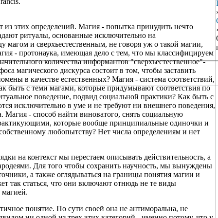
rancis.
 из этих определений. Магия - попытка принудить нечто
падают ритуалы, основанные исключительно на
 магом и сверхъестественным, не говоря уж о такой магии,
агия - протонаука, имеющая дело с тем, что мы классифицируем
 значительного количества информантов "сверхъестественное"-
афоса магического дискурса состоит в том, чтобы заставить
омены в качестве естественных? Магия - система соответствий,
ак быть с теми магами, которые придумывают соответствия по
итуальное поведение, подвид социальной практики? Как быть с
ются исключительно в уме и не требуют ни внешнего поведения,
. Магия - способ найти виноватого, снять социальную
практикующими, которые вообще принципиальные одиночки и
собственному любопытству? Нет числа определениям и нет
ядки на контекст мы перестаем описывать действительность, а
чародеями. Для того чтобы сохранить научность, мы вынуждены
точники, а также оглядываться на границы понятия магии и
т так статься, что они включают отнюдь не те виды
 магией.
тичное понятие. По сути своей она не антиморальна, не
двидом ни одной из трех этих категорий - именно потому, что у