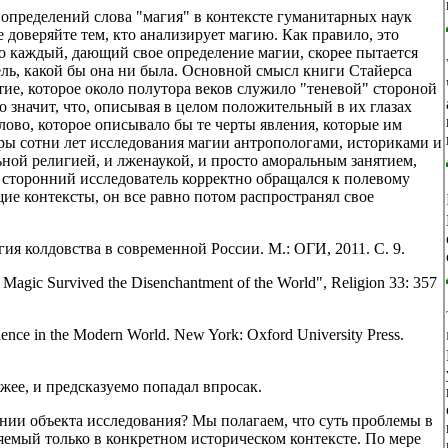
 определений слова "магия" в контексте гуманитарных наук
 доверяйте тем, кто анализирует магию. Как правило, это
то каждый, дающий свое определение магии, скорее пытается
ль, какой бы она ни была. Основной смысл книги Стайерса
ятие, которое около полутора веков служило "теневой" стороной
о значит, что, описывая в целом положительный в их глазах
ово, которое описывало бы те черты явления, которые им
ры сотни лет исследования магии антропологами, историками и
ной религией, и лженаукой, и просто аморальным занятием,
 сторонний исследователь корректно обращался к полевому
ие контексты, он все равно потом распространял свое
ия колдовства в современной России. М.: ОГИ, 2011. С. 9.
Magic Survived the Disenchantment of the World", Religion 33: 357
ience in the Modern World. New York: Oxford University Press.
жее, и предсказуемо попадал впросак.
ении объекта исследования? Мы полагаем, что суть проблемы в
ляемый только в конкретном историческом контексте. По мере