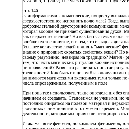
5. Adorno, T. (2002) The Stars Down to Earth. Taylor & F
стр. 146
ся информантами как магические, попросту выпадают
сверхъестественное исполнять волю мага? Тогда вы
доброжелательной двусторонней коммуникации между
которая вообще не признает существования духов. М
как сверхъестественное? Но как быть с тем, что для
вообще пустое понятие, и с тем, что изрядная доля п
большее количество людей принять "магические" фен
знание о природных скрытых свойствах вещей? Но к
своему разумению, невзирая на традицию? Магия - р
тем, что часть магических ритуалов вообще исполня
ни проявлений? Разве что расширять понятие ритуала
тревожность? Как быть с в целом благополучными 
занимаются магическими экспериментами только по 
числа опровержениям, полученным в поле.
При попытке использовать такие определения без огл
начинаем ее создавать. Становимся не учеными, но 
постоянно опираться на полевой материал и первоис
связанных с ним понятий в тот момент времени. Може
деятельности, которые мы привыкли ассоциировать с
Итак: магия не феномен, но комплекс феноменов, зон
антирелигиозна и не антинаучна, но и не является по