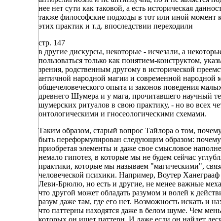
нее нет сути как таковой, а есть историческая данно
также философские подходы в тот или иной момент 
этих практик и т.д. впоследствии переходили
стр. 147
в другие дискурсы, некоторые - исчезали, а некотор
пользоваться только как понятием-конструктом, указы
зрения, родственным другому в исторической преем
античной народной магии и современной народной м
общечеловеческого опыта и законов поведения малы
древнего Шумера и у мага, прочитавшего научный т
шумерских ритуалов в свою практику, - но во всех 
онтологическими и гносеологическими схемами.
Таким образом, старый вопрос Тайлора о том, почему
быть переформулирован следующим образом: почему 
приобретая элементы и даже свое смысловое наполне
немало гипотез, в которые мы не будем сейчас углуб
практики, которые мы называем "магическими", св
человеческой психики. Например, Воутер Ханеграаф 
Леви-Брюлю, но есть и другие, не менее важные ме
что другой может обладать разумом и волей к действ
разум даже там, где его нет. Возможность искать и н
что паттерны находятся даже в белом шуме. Чем мен
которых он ищет паттерн. И даже если он найдет дес