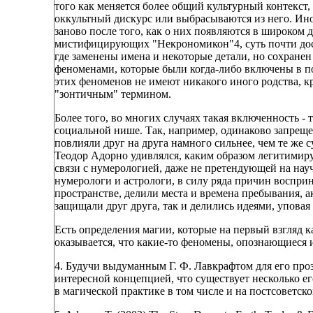
того как меняется более общий культурный контекст,
оккультный дискурс или выбрасываются из него. Ино
заново после того, как о них появляются в широком д
мистифицирующих "Некрономикон"4, суть почти дос
где заменены имена и некоторые детали, но сохране
феноменами, которые были когда-либо включены в по
этих феноменов не имеют никакого иного родства, кр
"зонтичным" термином.
Более того, во многих случаях такая включенность 
социальной нише. Так, например, одинаково запреще
повлияли друг на друга намного сильнее, чем те же 
Теодор Адорно удивлялся, каким образом легитимиру
связи с нумерологией, даже не претендующей на науч
нумерологи и астрологи, в силу ряда причин воспри
пространстве, делили места и времена пребывания, а
защищали друг друга, так и делились идеями, уповая 
Есть определения магии, которые на первый взгляд
оказывается, что какие-то феномены, опознающиеся 
4. Будучи выдуманным Г. Ф. Лавкрафтом для его про
интересной концепцией, что существует несколько е
в магической практике в том числе и на постсоветск