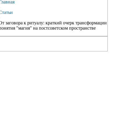
Главная
›
Статьи
›
От заговора к ритуалу: краткий очерк трансформации
понятия "магия" на постсоветском пространстве