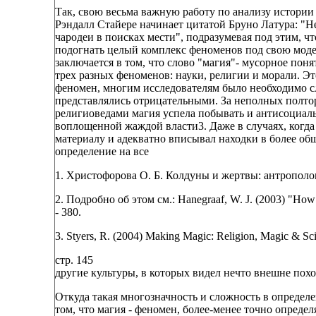
Так, свою весьма важную работу по анализу истории
Рэндалл Стайере начинает цитатой Бруно Латура: "Не
чародеи в поисках мести", подразумевая под этим, ч
подогнать целый комплекс феноменов под свою моде
заключается в том, что слово "магия"- мусорное пон
трех разных феноменов: науки, религии и морали. Эт
феномен, многим исследователям было необходимо сл
представлялись отрицательными. За неполных полто
религиоведами магия успела побывать и антисоциаль
воплощенной жаждой власти3. Даже в случаях, когда
материалу и адекватно вписывал находки в более общ
определение на все
1. Христофорова О. Б. Колдуны и жертвы: антрополог
2. Подробно об этом см.: Hanegraaf, W. J. (2003) "How 
- 380.
3. Styers, R. (2004) Making Magic: Religion, Magic & Sc
стр. 145
другие культуры, в которых видел нечто внешне похо
Откуда такая многозначность и сложность в определ
том, что магия - феномен, более-менее точно опреде