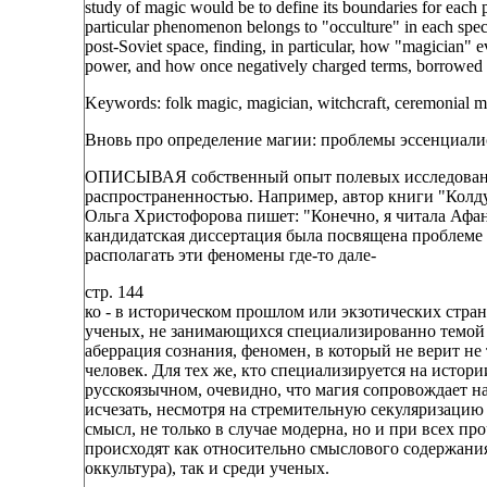
study of magic would be to define its boundaries for each p
particular phenomenon belongs to "occulture" in each specifi
post-Soviet space, finding, in particular, how "magician"
power, and how once negatively charged terms, borrowed f
Keywords: folk magic, magician, witchcraft, ceremonial mag
Вновь про определение магии: проблемы эссенциали
ОПИСЫВАЯ собственный опыт полевых исследований
распространенностью. Например, автор книги "Колд
Ольга Христофорова пишет: "Конечно, я читала Афана
кандидатская диссертация была посвящена проблеме
располагать эти феномены где-то дале-
стр. 144
ко - в историческом прошлом или экзотических стра
ученых, не занимающихся специализированно темой 
аберрация сознания, феномен, в который не верит н
человек. Для тех же, кто специализируется на истори
русскоязычном, очевидно, что магия сопровождает на
исчезать, несмотря на стремительную секуляризацию 
смысл, не только в случае модерна, но и при всех 
происходят как относительно смыслового содержания 
оккультура), так и среди ученых.