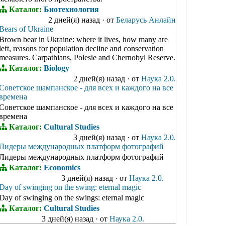
Каталог:
Биотехнология
2 дней(я) назад
·
от
Беларусь Анлайн
Bears of Ukraine
Brown bear in Ukraine: where it lives, how many are
left, reasons for population decline and conservation
measures. Carpathians, Polesie and Chernobyl Reserve.
Каталог:
Biology
2 дней(я) назад
·
от
Наука 2.0.
Советское шампанское - для всех и каждого на все
времена
Советское шампанское - для всех и каждого на все
времена
Каталог:
Cultural Studies
3 дней(я) назад
·
от
Наука 2.0.
Лидеры международных платформ фотографий
Лидеры международных платформ фотографий
Каталог:
Economics
3 дней(я) назад
·
от
Наука 2.0.
Day of swinging on the swing: eternal magic
Day of swinging on the swings: eternal magic
Каталог:
Cultural Studies
3 дней(я) назад
·
от
Наука 2.0.