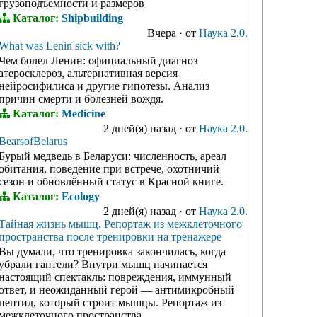
грузоподъемности и размеров
Каталог:
Shipbuilding
Вчера
·
от
Наука 2.0.
What was Lenin sick with?
Чем болел Ленин: официальный диагноз
атеросклероз, альтернативная версия
нейросифилиса и другие гипотезы. Анализ
причин смерти и болезней вождя.
Каталог:
Medicine
2 дней(я) назад
·
от
Наука 2.0.
BearsofBelarus
Бурый медведь в Беларуси: численность, ареал
обитания, поведение при встрече, охотничий
сезон и обновлённый статус в Красной книге.
Каталог:
Ecology
2 дней(я) назад
·
от
Наука 2.0.
Тайная жизнь мышц. Репортаж из межклеточного
пространства после тренировки на тренажере
Вы думали, что тренировка закончилась, когда
убрали гантели? Внутри мышц начинается
настоящий спектакль: повреждения, иммунный
ответ, и неожиданный герой — антимикробный
пептид, который строит мышцы. Репортаж из
межклеточного пространства.