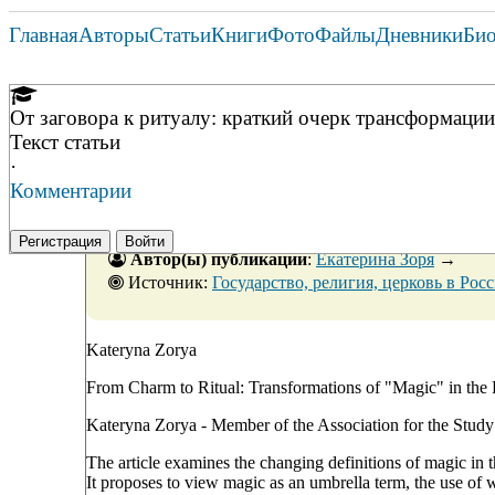
Главная
Авторы
Статьи
Книги
Фото
Файлы
Дневники
Би
От заговора к ритуалу: краткий очерк трансформации
Текст статьи
·
Комментарии
Регистрация
Войти
Автор(ы) публикации
:
Екатерина Зоря
→
Источник:
Государство, религия, церковь в России и за рубежом,
Kateryna Zorya
From Charm to Ritual: Transformations of "Magic" in the 
Kateryna Zorya - Member of the Association for the Stud
The article examines the changing definitions of magic in 
It proposes to view magic as an umbrella term, the use of 