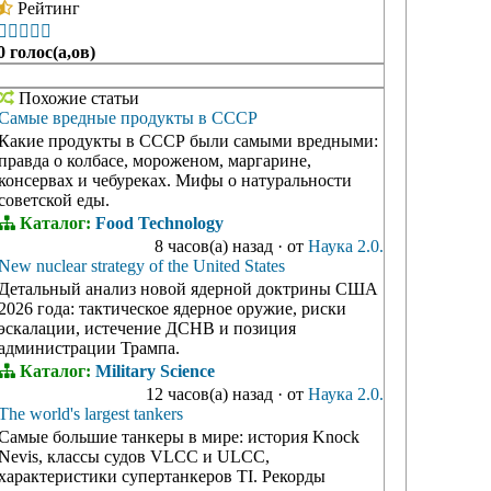
Рейтинг





0 голос(а,ов)
Похожие статьи
Самые вредные продукты в СССР
Какие продукты в СССР были самыми вредными:
правда о колбасе, мороженом, маргарине,
консервах и чебуреках. Мифы о натуральности
советской еды.
Каталог:
Food Technology
8 часов(а) назад
·
от
Наука 2.0.
New nuclear strategy of the United States
Детальный анализ новой ядерной доктрины США
2026 года: тактическое ядерное оружие, риски
эскалации, истечение ДСНВ и позиция
администрации Трампа.
Каталог:
Military Science
12 часов(а) назад
·
от
Наука 2.0.
The world's largest tankers
Самые большие танкеры в мире: история Knock
Nevis, классы судов VLCC и ULCC,
характеристики супертанкеров TI. Рекорды