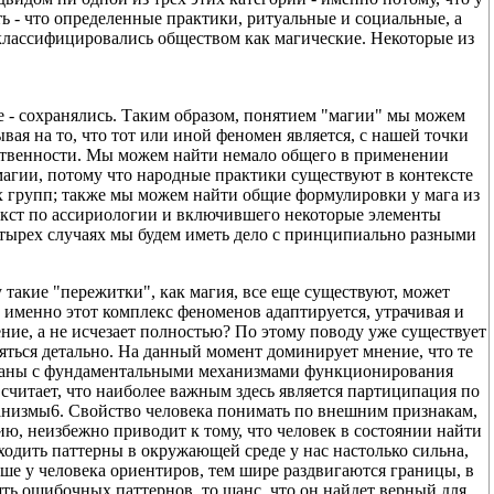
сть - что определенные практики, ритуальные и социальные, а
классифицировались обществом как магические. Некоторые из
ые - сохранялись. Таким образом, понятием "магии" мы можем
вая на то, что тот или иной феномен является, с нашей точки
ственности. Мы можем найти немало общего в применении
агии, потому что народные практики существуют в контексте
х групп; также мы можем найти общие формулировки у мага из
екст по ассириологии и включившего некоторые элементы
четырех случаях мы будем иметь дело с принципиально разными
 такие "пережитки", как магия, все еще существуют, может
именно этот комплекс феноменов адаптируется, утрачивая и
ние, а не исчезает полностью? По этому поводу уже существует
ляться детально. На данный момент доминирует мнение, что те
язаны с фундаментальными механизмами функционирования
считает, что наиболее важным здесь является партиципация по
ханизмы6. Свойство человека понимать по внешним признакам,
ию, неизбежно приводит к тому, что человек в состоянии найти
аходить паттерны в окружающей среде у нас настолько сильна,
ьше у человека ориентиров, тем шире раздвигаются границы, в
ять ошибочных паттернов, то шанс, что он найдет верный для