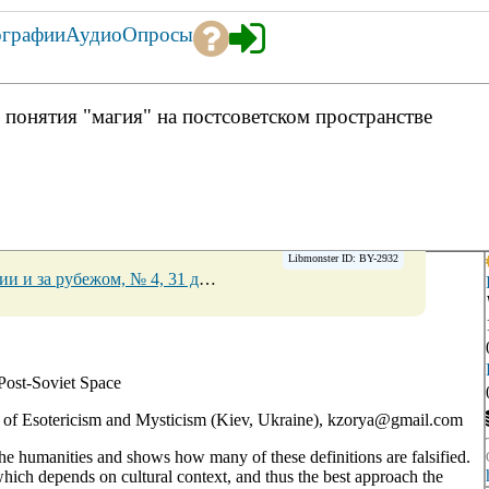
ографии
Аудио
Опросы
 понятия "магия" на постсоветском пространстве
Libmonster ID: BY-2932
 № 4, 31 декабря 2013 Страницы 144-167
→
Post-Soviet Space
y of Esotericism and Mysticism (Kiev, Ukraine), kzorya@gmail.com
the humanities and shows how many of these definitions are falsified.
which depends on cultural context, and thus the best approach the