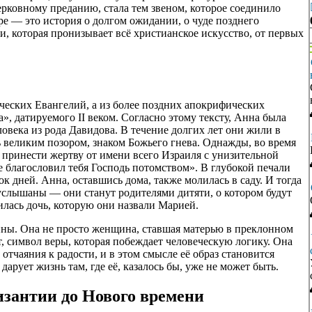
ерковному преданию, стала тем звеном, которое соединило
уре — это история о долгом ожидании, о чуде позднего
ти, которая пронизывает всё христианское искусство, от первых
ческих Евангелий, а из более поздних апокрифических
», датируемого II веком. Согласно этому тексту, Анна была
овека из рода Давидова. В течение долгих лет они жили в
ь великим позором, знаком Божьего гнева. Однажды, во время
 принести жертву от имени всего Израиля с унизительной
е благословил тебя Господь потомством». В глубокой печали
к дней. Анна, оставшись дома, также молилась в саду. И тогда
 услышаны — они станут родителями дитяти, о котором будут
дилась дочь, которую они назвали Марией.
нны. Она не просто женщина, ставшая матерью в преклонном
, символ веры, которая побеждает человеческую логику. Она
отчаяния к радости, и в этом смысле её образ становится
арует жизнь там, где её, казалось бы, уже не может быть.
зантии до Нового времени