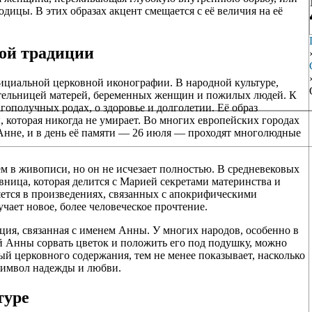
ицы. В этих образах акцент смещается с её величия на её
ной традиции
ициальной церковной иконографии. В народной культуре,
вительницей матерей, беременных женщин и пожилых людей. К
гополучных родах, о здоровье и долголетии. Её образ
, которая никогда не умирает. Во многих европейских городах
Анне, и в день её памяти — 26 июля — проходят многолюдные
ем в живописи, но он не исчезает полностью. В средневековых
авница, которая делится с Марией секретами материнства и
яется в произведениях, связанных с апокрифическими
учает новое, более человеческое прочтение.
ия, связанная с именем Анны. У многих народов, особенно в
ой Анны сорвать цветок и положить его под подушку, можно
ый церковного содержания, тем не менее показывает, насколько
 символ надежды и любви.
туре