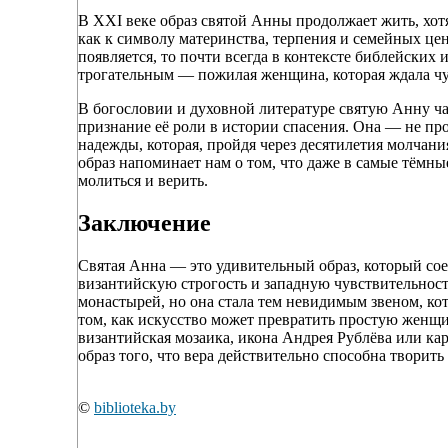
В XXI веке образ святой Анны продолжает жить, хо
как к символу материнства, терпения и семейных цен
появляется, то почти всегда в контексте библейских
трогательным — пожилая женщина, которая ждала чуд
В богословии и духовной литературе святую Анну час
признание её роли в истории спасения. Она — не пр
надежды, которая, пройдя через десятилетия молчания,
образ напоминает нам о том, что даже в самые тёмны
молиться и верить.
Заключение
Святая Анна — это удивительный образ, который сое
византийскую строгость и западную чувствительность
монастырей, но она стала тем невидимым звеном, кот
том, как искусство может превратить простую женщи
византийская мозаика, икона Андрея Рублёва или ка
образ того, что вера действительно способна творить 
©
biblioteka.by