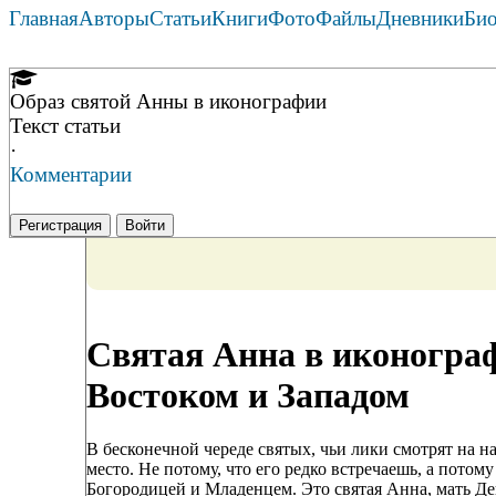
Главная
Авторы
Статьи
Книги
Фото
Файлы
Дневники
Би
Образ святой Анны в иконографии
Текст статьи
·
Комментарии
Регистрация
Войти
Святая Анна в иконограф
Востоком и Западом
В бесконечной череде святых, чьи лики смотрят на на
место. Не потому, что его редко встречаешь, а потом
Богородицей и Младенцем. Это святая Анна, мать Де