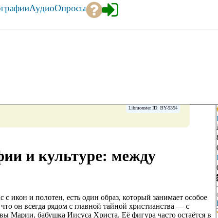
ографии
Аудио
Опросы
Libmonster ID: BY-5354
ии и культуре: между
с с икон и полотен, есть один образ, который занимает особое
у что он всегда рядом с главной тайной христианства — с
вы Марии, бабушка Иисуса Христа. Её фигура часто остаётся в