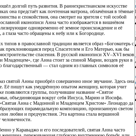
ошёл долгий путь развития. В раннехристианском искусстве
иках она предстаёт как почтенная матрона, облачённая в тёмные
оинства и спокойствия, она смотрит на зрителя с той особой
авославной иконописи Анна часто изображается в вишнёвом
олизирующие одновременно её земное происхождение и её
 а глаза часто обращены к небу или к Богородице.
 типов в православной традиции является образ «Богоматерь с
как преклоняющаяся перед Спасителем и Его Матерью, как бы
домостроительстве спасения. В русской иконописи XV–XVI веков
и Младенцем», где Анна стоит за спиной Марии, воздев руки в
 благодарственный — стал одним из главных символов её
браз святой Анны приобрёл совершенно иное звучание. Здесь она
че. Её пишут как умудрённую опытом женщину, которая учит
еке появляются группы, получившие название «Святое
семьи, объединяющая вокруг себя Иисуса, Марию и Иосифа.
 «Святая Анна с Мадонной и Младенцем Христом» Леонардо да
, образующих пирамидальную композицию, пронизанную светом
олон любви и предчувствия. Эта картина стала вершиной
т человечности.
енно у Караваджо и его последователей, святая Анна часто
ая женщина, переживающая глубокую внутреннюю борьбу, или