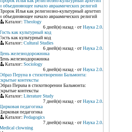
Пророк Илья как религиозно-культурный архетип
и объединяющее начало авраамических религий
Пророк Илья как религиозно-культурный архетип
и объединяющее начало авраамических религий
Каталог:
Theology
6 дней(я) назад
·
от
Наука 2.0.
Гость как культурный код
Гость как культурный код
Каталог:
Cultural Studies
6 дней(я) назад
·
от
Наука 2.0.
День железнодорожника
День железнодорожника
Каталог:
Sociology
6 дней(я) назад
·
от
Наука 2.0.
Образ Перуна в стихотворении Бальмонта:
скрытые контексты
Образ Перuna в стихотворении Бальмонта:
скрытые контексты
Каталог:
Literature Study
7 дней(я) назад
·
от
Наука 2.0.
Цирковая педагогика
Цирковая педагогика
Каталог:
Pedagogics
7 дней(я) назад
·
от
Наука 2.0.
Medical clowning