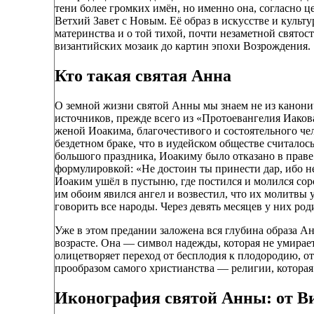
тени более громких имён, но именно она, согласно ц
Ветхий Завет с Новым. Её образ в искусстве и культ
материнства и о той тихой, почти незаметной святос
византийских мозаик до картин эпохи Возрождения.
Кто такая святая Анна
О земной жизни святой Анны мы знаем не из канони
источников, прежде всего из «Протоевангелия Иакова
женой Иоакима, благочестивого и состоятельного чел
бездетном браке, что в иудейском обществе считалос
большого праздника, Иоакиму было отказано в праве
формулировкой: «Не достоин ты принести дар, ибо н
Иоаким ушёл в пустыню, где постился и молился соро
им обоим явился ангел и возвестил, что их молитвы
говорить все народы. Через девять месяцев у них ро
Уже в этом предании заложена вся глубина образа А
возрасте. Она — символ надежды, которая не умирает
олицетворяет переход от бесплодия к плодородию, от 
прообразом самого христианства — религии, которая д
Иконография святой Анны: от Ви