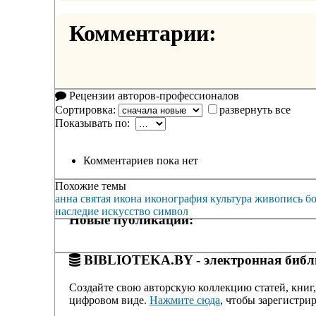
Комментарии:
Рецензии авторов-профессионалов
Сортировка:
развернуть все
Показывать по:
Комментариев пока нет
Похожие темы
анна
святая
икона
иконография
культура
живопись
б
наследие
искусство
символ
Новые публикации:
BIBLIOTEKA.BY - электронная библи
Создайте свою авторскую коллекцию статей, книг,
цифровом виде.
Нажмите сюда
, чтобы зарегистрир