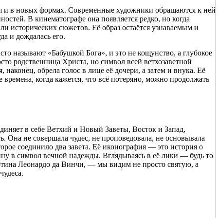
тя и в новых формах. Современные художники обращаются к ней
ностей. В кинематографе она появляется редко, но когда
 или исторических сюжетов. Её образ остаётся узнаваемым и
а и дождалась его.
то называют «Бабушкой Бога», и это не кощунство, а глубокое
осто родственница Христа, но символ всей ветхозаветной
 наконец, обрела голос в лице её дочери, а затем и внука. Её
е времена, когда кажется, что всё потеряно, можно продолжать
диняет в себе Ветхий и Новый Заветы, Восток и Запад,
. Она не совершала чудес, не проповедовала, не основывала
орое соединило два завета. Её иконография — это история о
ну в символ вечной надежды. Вглядываясь в её лики — будь то
ртина Леонардо да Винчи, — мы видим не просто святую, а
чудеса.