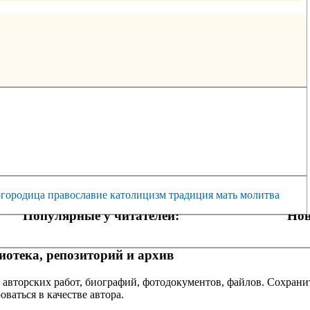
огородица
православие
католицизм
традиция
мать
молитва
Популярные у читателей:
Нов
отека, репозиторий и архив
 авторских работ, биографий, фотодокументов, файлов. Сохранит
оваться в качестве автора.