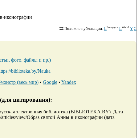
ны-в-иконографии
Беларусь
World
Похожие публикации:
L
L
Y
G
тьи, фото, файлы и пр.)
https://biblioteka.by/Nauka
монстр (весь мир)
•
Google
•
Yandex
(для цитирования):
орусская электронная библиотека (BIBLIOTEKA.BY). Дата
/m/articles/view/Образ-святой-Анны-в-иконографии (дата