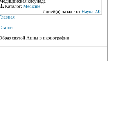
Медицинская клоунада
Каталог:
Medicine
7 дней(я) назад
·
от
Наука 2.0.
Главная
›
Статьи
›
Образ святой Анны в иконографии