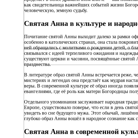
как свидетельница важнейших событий жизни Богород
человеческую, земную судьбу.
Святая Анна в культуре и народ
Почитание святой Анны выходит далеко за рамки оф
особенно в католических странах, она стала покро
ней обращались с молитвами о рождении детей, о бла
связывался с идеей терпеливого ожидания и надежды
существуют церкви и часовни, посвящённые святой 
празднества.
В литературе образ святой Анны встречается реже, ч
мистериях и легендах она предстаёт как мудрая наст
веры. В современной культуре её образ иногда появл
евангелиями, где её роль как матери Богородицы пол
Отдельного упоминания заслуживает народная традиц
Европе, существовало поверье, что если в день свят
увидеть во сне будущего мужа. Этот обычай, лишённ
глубоко образ Анны вошёл в народное сознание как
Святая Анна в современной куль