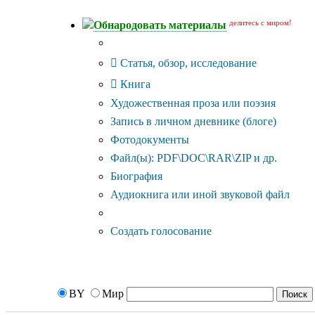
делитесь с миром!
Обнародовать материалы
Тип публикации
Статья, обзор, исследование
Книга
Художественная проза или поэзия
Запись в личном дневнике (блоге)
Фотодокументы
Файл(ы): PDF\DOC\RAR\ZIP и др.
Биография
Аудиокнига или иной звуковой файл
Дополнительные опции:
Создать голосование
BY
Мир