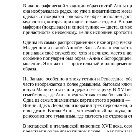
В иконографической традиции образ святой Анны пр
она изображалась редко, но уже в византийских моза
одежды, с покрытой головой. Её образ исполнен дост
мудростью, которая приходит только с годами. В пр
мафории (покрывале) и синей тунике — цвета, симв
причастность к небесному. Её лик исполнен кротости,
Одним из самых распространённых иконографических
Младенцем и святой Анной». Здесь Анна предстаёт 
признавая своё служебное, хотя и великое, место в 
особенно популярен был образ «Анна с Богородицей 
молении. Этот жест — просительный и одновременно
образа.
На Западе, особенно в эпоху готики и Ренессанса, о
часто изображается в более домашнем, бытовом клю
юную Марию читать или держит её за руку. В XVI в
семейство», где Анна предстаёт как глава большой 
Одна из самых знаменитых картин этого времени —
Винчи. Здесь Леонардо изобразил трёх персонажей
и воздухом. Взгляд Анны, устремлённый на внука, п
ренессансного гуманизма, где святость не отделена о
В испанской и итальянской живописи XVII века, особ
предстаёт в более драматичном ключе — как пожил