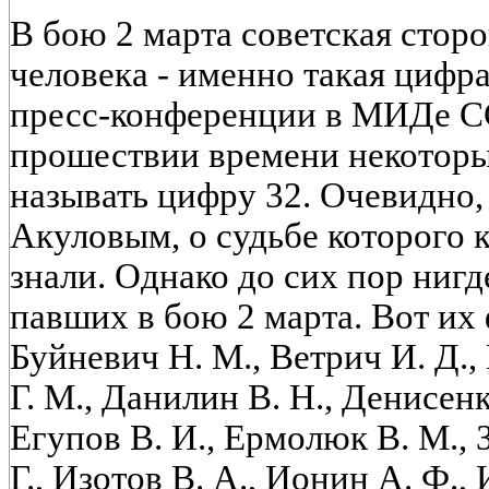
В бою 2 марта советская стор
человека - именно такая цифр
пресс-конференции в МИДе СС
прошествии времени некоторы
называть цифру 32. Очевидно,
Акуловым, о судьбе которого к
знали. Однако до сих пор нигд
павших в бою 2 марта. Вот их 
Буйневич Н. М., Ветрич И. Д.,
Г. М., Данилин В. Н., Денисенко
Егупов В. И., Ермолюк В. М., З
Г., Изотов В. А., Ионин А. Ф.,