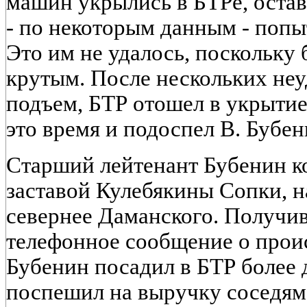
машин укрылись в БТРе, оста
- по некоторым данным - попыт
Это им не удалось, поскольку 
крутым. После нескольких не
подъем, БТР отошел в укрытие 
это время и подоспел В. Бубен
Старший лейтенант Бубенин к
заставой Кулебякины Сопки, н
севернее Даманского. Получив
телефонное сообщение о прои
Бубенин посадил в БТР более 
поспешил на выручку соседям