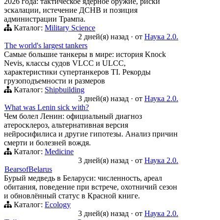
2026 года: тактическое ядерное оружие, риски
эскалации, истечение ДСНВ и позиция
администрации Трампа.
Каталог:
Military Science
2 дней(я) назад
·
от
Наука 2.0.
The world's largest tankers
Самые большие танкеры в мире: история Knock
Nevis, классы судов VLCC и ULCC,
характеристики супертанкеров TI. Рекорды
грузоподъемности и размеров
Каталог:
Shipbuilding
3 дней(я) назад
·
от
Наука 2.0.
What was Lenin sick with?
Чем болел Ленин: официальный диагноз
атеросклероз, альтернативная версия
нейросифилиса и другие гипотезы. Анализ причин
смерти и болезней вождя.
Каталог:
Medicine
3 дней(я) назад
·
от
Наука 2.0.
BearsofBelarus
Бурый медведь в Беларуси: численность, ареал
обитания, поведение при встрече, охотничий сезон
и обновлённый статус в Красной книге.
Каталог:
Ecology
3 дней(я) назад
·
от
Наука 2.0.