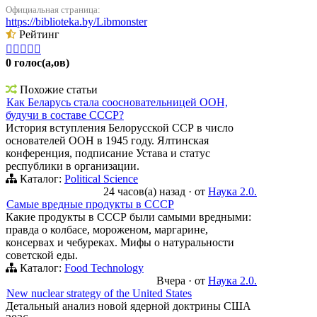
Официальная страница:
https://biblioteka.by/Libmonster
Рейтинг





0 голос(а,ов)
Похожие статьи
Как Беларусь стала соосновательницей ООН,
будучи в составе СССР?
История вступления Белорусской ССР в число
основателей ООН в 1945 году. Ялтинская
конференция, подписание Устава и статус
республики в организации.
Каталог:
Political Science
24 часов(а) назад
·
от
Наука 2.0.
Самые вредные продукты в СССР
Какие продукты в СССР были самыми вредными:
правда о колбасе, мороженом, маргарине,
консервах и чебуреках. Мифы о натуральности
советской еды.
Каталог:
Food Technology
Вчера
·
от
Наука 2.0.
New nuclear strategy of the United States
Детальный анализ новой ядерной доктрины США