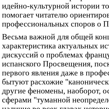
идейно-культурной истории то
помогает читателю ориентиро
профессиональных споров о 
Весьма важной для общей кон
характеристика актуальных и
дискуссий о проблемах францу
испанского Просвещения, пос
первого явления даже в профе
бытуют расхожие "канонически
другие феномены, наоборот, о
сферами "туманной неопределе
наличие во всех главах истор