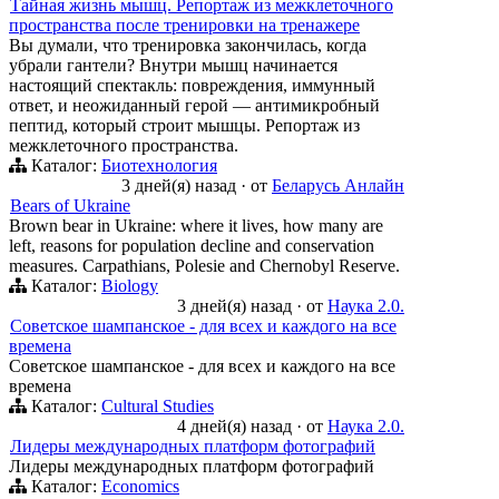
Тайная жизнь мышц. Репортаж из межклеточного
пространства после тренировки на тренажере
Вы думали, что тренировка закончилась, когда
убрали гантели? Внутри мышц начинается
настоящий спектакль: повреждения, иммунный
ответ, и неожиданный герой — антимикробный
пептид, который строит мышцы. Репортаж из
межклеточного пространства.
Каталог:
Биотехнология
3 дней(я) назад
·
от
Беларусь Анлайн
Bears of Ukraine
Brown bear in Ukraine: where it lives, how many are
left, reasons for population decline and conservation
measures. Carpathians, Polesie and Chernobyl Reserve.
Каталог:
Biology
3 дней(я) назад
·
от
Наука 2.0.
Советское шампанское - для всех и каждого на все
времена
Советское шампанское - для всех и каждого на все
времена
Каталог:
Cultural Studies
4 дней(я) назад
·
от
Наука 2.0.
Лидеры международных платформ фотографий
Лидеры международных платформ фотографий
Каталог:
Economics