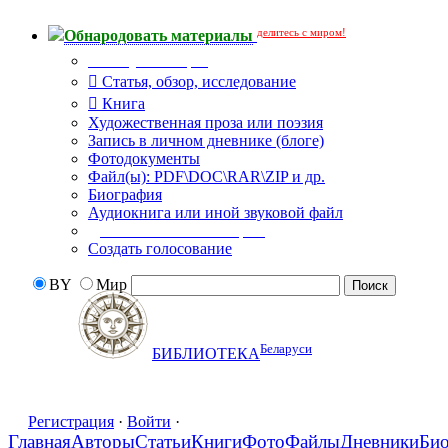
делитесь с миром!
Обнародовать материалы
Тип публикации
Статья, обзор, исследование
Книга
Художественная проза или поэзия
Запись в личном дневнике (блоге)
Фотодокументы
Файл(ы): PDF\DOC\RAR\ZIP и др.
Биография
Аудиокнига или иной звуковой файл
Дополнительные опции:
Создать голосование
BY
Мир
Беларуси
БИБЛИОТЕКА
Регистрация
·
Войти
·
Главная
Авторы
Статьи
Книги
Фото
Файлы
Дневники
Би