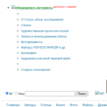
делитесь с миром!
Обнародовать материалы
Тип публикации
Статья, обзор, исследование
Книга
Художественная проза или поэзия
Запись в личном дневнике (блоге)
Фотодокументы
Файл(ы): PDF\DOC\RAR\ZIP и др.
Биография
Аудиокнига или иной звуковой файл
Дополнительные опции:
Создать голосование
BY
Мир
Главная
Авторы
Статьи
Книги
Фото
Файлы
Днев