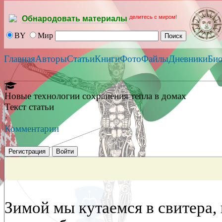
делитесь с миром!
Обнародовать материалы
BY
Мир
Главная
Авторы
Статьи
Книги
Фото
Файлы
Дневники
Би
Новые технологии сохранения тепла в домах
Текст статьи
·
Комментарии
Регистрация
Войти
Зимой мы кутаемся в свитера,