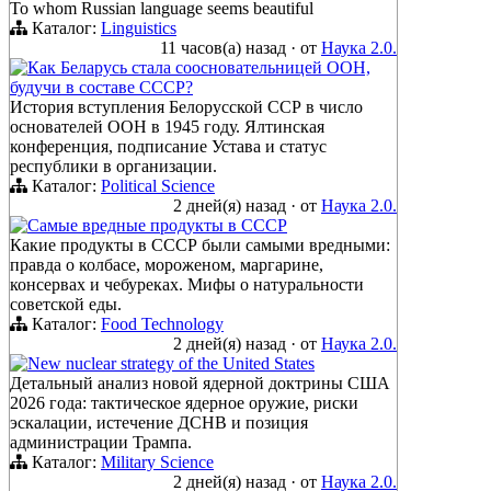
To whom Russian language seems beautiful
Каталог:
Linguistics
11 часов(а) назад
·
от
Наука 2.0.
Как Беларусь стала соосновательницей ООН,
будучи в составе СССР?
История вступления Белорусской ССР в число
основателей ООН в 1945 году. Ялтинская
конференция, подписание Устава и статус
республики в организации.
Каталог:
Political Science
2 дней(я) назад
·
от
Наука 2.0.
Самые вредные продукты в СССР
Какие продукты в СССР были самыми вредными:
правда о колбасе, мороженом, маргарине,
консервах и чебуреках. Мифы о натуральности
советской еды.
Каталог:
Food Technology
2 дней(я) назад
·
от
Наука 2.0.
New nuclear strategy of the United States
Детальный анализ новой ядерной доктрины США
2026 года: тактическое ядерное оружие, риски
эскалации, истечение ДСНВ и позиция
администрации Трампа.
Каталог:
Military Science
2 дней(я) назад
·
от
Наука 2.0.