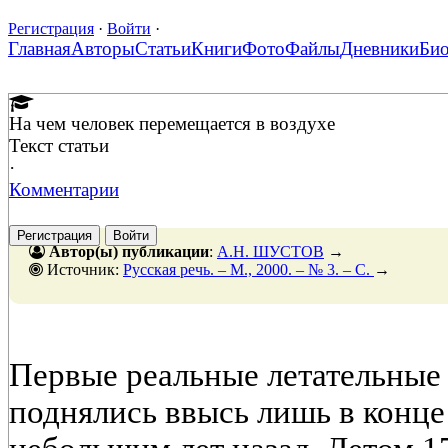
Регистрация
·
Войти
·
Главная
Авторы
Статьи
Книги
Фото
Файлы
Дневники
Би
На чем человек перемещается в воздухе
Текст статьи
·
Комментарии
Регистрация
Войти
Автор(ы) публикации
:
А.Н. ШУСТОВ
→
Источник:
Русская речь. – М., 2000. – № 3. – С.
→
Первые реальные летательные 
поднялись ввысь лишь в конце 