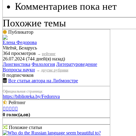
Комментариев пока нет
Похожие темы
Публикатор
Елена Федорова
Vitebsk, Беларусь
364 просмотров
→
рейтинг
26.07.2024 (744 дней(я) назад)
Лингвистика
Филология
Литературоведение
Вопросы науки
→
другие рубрики
0 подписчиков
Все статьи автора на Либмонстре
Официальная страница:
https://biblioteka.by/Fedorova
Рейтинг





0 голос(а,ов)
Похожие статьи
Who do the Russian language seem beautiful to?