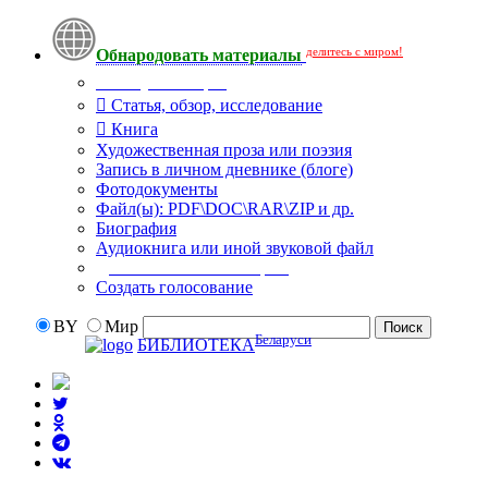
делитесь с миром!
Обнародовать материалы
Тип публикации
Статья, обзор, исследование
Книга
Художественная проза или поэзия
Запись в личном дневнике (блоге)
Фотодокументы
Файл(ы): PDF\DOC\RAR\ZIP и др.
Биография
Аудиокнига или иной звуковой файл
Дополнительные опции:
Создать голосование
BY
Мир
Беларуси
БИБЛИОТЕКА