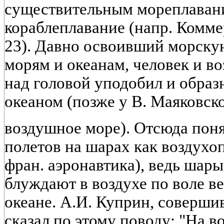
существительным мореплавани
кораблеплавание (напр. Коммер
23). Давно освоивший морску
морям и океанам, человек и в
над головой уподобил и обра
океаном (позже у В. Маяковско
воздушное море). Отсюда пон
полетов на шарах как воздухоп
фран. аэронавтика), ведь шары
блуждают в воздухе по воле ве
океане. А.И. Куприн, соверши
сказал по этому поводу: "На 