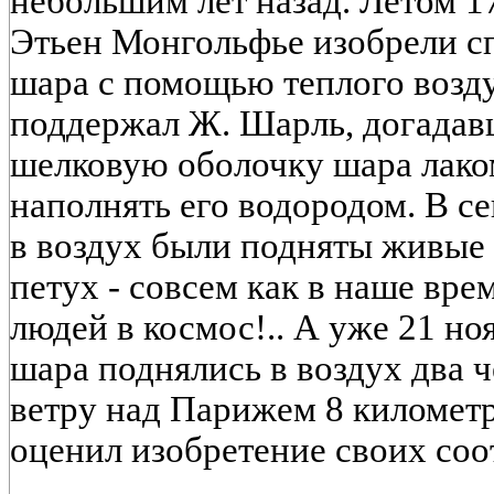
небольшим лет назад. Летом 1
Этьен Монгольфье изобрели с
шара с помощью теплого возд
поддержал Ж. Шарль, догадав
шелковую оболочку шара лако
наполнять его водородом. В с
в воздух были подняты живые 
петух - совсем как в наше вре
людей в космос!.. А уже 21 но
шара поднялись в воздух два 
ветру над Парижем 8 километ
оценил изобретение своих соо