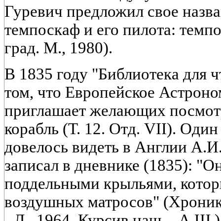
Гуревич предложил свое назва
темпоскаф и его пилота: темпо
град. М., 1980).
В 1835 году "Библиотека для ч
том, что Европейское Астрон
приглашает желающих посмот
корабль (Т. 12. Отд. VII). Оди
довелось видеть в Англии А.И
записал в дневнике (1835): "О
поддельными крыльями, которы
воздушных матросов" (Хроник
- Л., 1964. Курсив наш. - А.Ш.