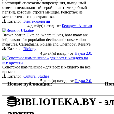
настоящий спектакль: повреждения, иммунный
ответ, и неожиданный герой — антимикробный
пептид, который строит мышцы. Репортаж из
межклеточного пространства.
Каталог:
Биотехнология
4 дней(я) назад
·
от
Беларусь Анлайн
Bears of Ukraine
Brown bear in Ukraine: where it lives, how many are
left, reasons for population decline and conservation
measures. Carpathians, Polesie and Chernobyl Reserve.
Каталог:
Biology
4 дней(я) назад
·
от
Наука 2.0.
Советское шампанское - для всех и каждого на
все времена
Советское шампанское - для всех и каждого на все
времена
Каталог:
Cultural Studies
5 дней(я) назад
·
от
Наука 2.0.
Новые публикации:
Поп
BIBLIOTEKA.BY - эле
архив