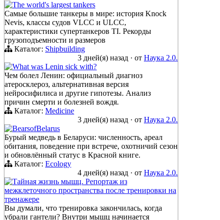
The world's largest tankers
Самые большие танкеры в мире: история Knock
Nevis, классы судов VLCC и ULCC,
характеристики супертанкеров TI. Рекорды
грузоподъемности и размеров
Каталог:
Shipbuilding
3 дней(я) назад
·
от
Наука 2.0.
What was Lenin sick with?
Чем болел Ленин: официальный диагноз
атеросклероз, альтернативная версия
нейросифилиса и другие гипотезы. Анализ
причин смерти и болезней вождя.
Каталог:
Medicine
3 дней(я) назад
·
от
Наука 2.0.
BearsofBelarus
Бурый медведь в Беларуси: численность, ареал
обитания, поведение при встрече, охотничий сезон
и обновлённый статус в Красной книге.
Каталог:
Ecology
4 дней(я) назад
·
от
Наука 2.0.
Тайная жизнь мышц. Репортаж из
межклеточного пространства после тренировки на
тренажере
Вы думали, что тренировка закончилась, когда
убрали гантели? Внутри мышц начинается