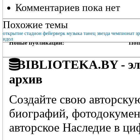
Комментариев пока нет
Похожие темы
открытие
стадион
фейерверк
музыка
танец
звезда
чемпионат
з
идол
Новые публикации:
Поп
BIBLIOTEKA.BY - эле
архив
Создайте свою авторскую
биографий, фотодокумент
авторское Наследие в ц