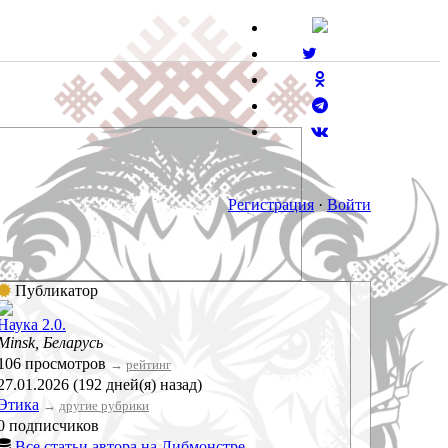
Регистрация
·
Войти
Публикатор
Наука 2.0.
Minsk, Беларусь
106 просмотров
→
рейтинг
27.01.2026 (192 дней(я) назад)
Этика
→
другие рубрики
0 подписчиков
Все статьи автора на Либмонстре