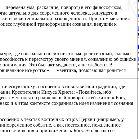
 — перемена ума, раскаяние, поворот) в его философском,
гда актуально для современного человека, живущего в
зки и экзистенциальной разобщённости. При этом метанойя
процесс глубинной трансформации сознания, ведущий к
туре, где изначально носил не столько религиозный, сколько
способность к пересмотру своего мнения, сожалению об ошибке
понимания. Это был акт мудрости, а не слабости. В
овивальное искусство» — маевтика, помогающая родиться
тическую эпоху и особенно в новозаветной традиции, где
анна Крестителя и Иисуса Христа: «Покайтесь, ибо
цент сместился на радикальный поворот всей жизни к Богу,
ако и в этом контексте сохранилась идея изменения сознания
особенно в текстах восточных отцов Церкви (например, у
диновременное событие, а как постоянное, пожизненное
вного очищения и приближения к Богу. Это делало её