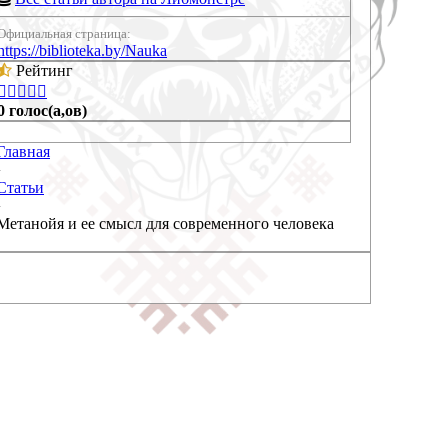
Официальная страница:
https://biblioteka.by/Nauka
Рейтинг





0 голос(а,ов)
Главная
›
Статьи
›
Метанойя и ее смысл для современного человека