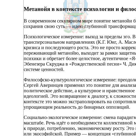
Метанойя в контексте психологии и фил
В современном секулярном мире понятие метанойи б
сохранив свою суть — идею глубинной трансформац
Психологическое измерение: выход за пределы эго. 
трансперсональном направлениях (К.Г. Юнг, А. Масло
кризиса и последующего роста. Это не просто корре
переживающий метанойю, выходит за рамки защитных
психики и обретает более целостное, аутентичное 
Эбенезера Скруджа в «Рождественской песни» Ч. Дик
системе ценностей.
Философско-культурологическое измерение: преодол
Сергей Аверинцев применял это понятие для анализа
политическое действие, а культурное и нравственное
идеологией. Это возвращение к диалогу, к сложности
контексте это можно экстраполировать на сопротив
упрощающим реальность до бинарных оппозиций.
Социально-экологическое измерение: смена парадигм
масштабе. Речь идёт о необходимости коллективной
к природе, потреблению, экономическому росту. Это
или экософийской. Пример — концепция «глубинной 