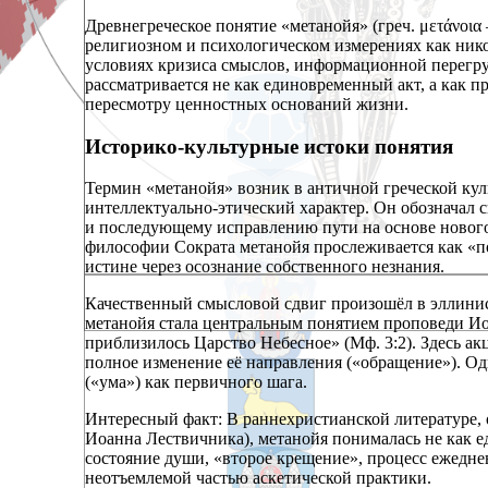
Древнегреческое понятие «метанойя» (греч. μετάνοια
религиозном и психологическом измерениях как нико
условиях кризиса смыслов, информационной перегру
рассматривается не как единовременный акт, а как 
пересмотру ценностных оснований жизни.
Историко-культурные истоки понятия
Термин «метанойя» возник в античной греческой куль
интеллектуально-этический характер. Он обозначал 
и последующему исправлению пути на основе нового 
философии Сократа метанойя прослеживается как «п
истине через осознание собственного незнания.
Качественный смысловой сдвиг произошёл в эллинис
метанойя стала центральным понятием проповеди Ио
приблизилось Царство Небесное» (Мф. 3:2). Здесь ак
полное изменение её направления («обращение»). Одн
(«ума») как первичного шага.
Интересный факт: В раннехристианской литературе, 
Иоанна Лествичника), метанойя понималась не как е
состояние души, «второе крещение», процесс ежедне
неотъемлемой частью аскетической практики.