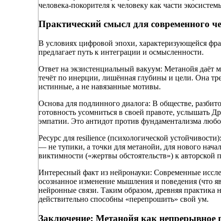
человека-покорителя к человеку как части экосистем
Практический смысл для современного че
В условиях цифровой эпохи, характеризующейся фр
предлагает путь к интеграции и осмысленности.
Ответ на экзистенциальный вакуум: Метанойя даёт м
течёт по инерции, лишённая глубины и цели. Она тре
истинные, а не навязанные мотивы.
Основа для подлинного диалога: В обществе, разби
готовность усомниться в своей правоте, услышать Д
эмпатии. Это антидот против фундаментализма любо
Ресурс для resilience (психологической устойчивост
— не тупики, а точки для метанойи, для нового нача
виктимности («жертвы обстоятельств») к авторской 
Интересный факт из нейронауки: Современные иссле
осознанное изменение мышления и поведения (что яв
нейронные связи. Таким образом, древняя практика 
действительно способны «перепрошить» свой ум.
Заключение: Метанойя как непрерывное 