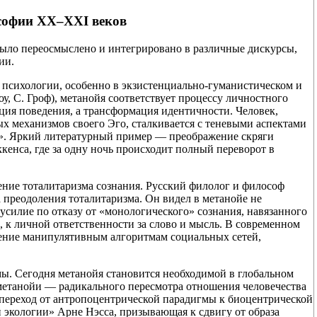
ософии XX–XXI веков
ыло переосмыслено и интегрировано в различные дискурсы,
ии.
В психологии, особенно в экзистенциально-гуманистическом и
у, С. Гроф), метанойя соответствует процессу личностного
кция поведения, а трансформация идентичности. Человек,
 механизмов своего Эго, сталкивается с теневыми аспектами
«Я». Яркий литературный пример — преображение скряги
кенса, где за одну ночь происходит полный переворот в
ение тоталитаризма сознания. Русский филолог и философ
 преодоления тоталитаризма. Он видел в метанойе не
 усилие по отказу от «монологического» сознания, навязанного
, к личной ответственности за слово и мысль. В современном
ление манипулятивным алгоритмам социальных сетей,
ы. Сегодня метанойя становится необходимой в глобальном
 метанойи — радикального пересмотра отношения человечества
 переход от антропоцентрической парадигмы к биоцентрической
экологии» Арне Нэсса, призывающая к сдвигу от образа