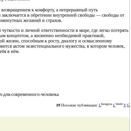
 возвращением к комфорту, а непрерывный путь
л заключается в обретении внутренней свободы — свободы от
юминутных желаний и страхов.
 чуткости и личной ответственности в мире, где легко потерять
ным концептом, а жизненно необходимой практикой,
ой жизни, способным к росту, диалогу и осмысленному
вится актом экзистенциального мужества, в котором человек,
ебя в нём.
мысл-для-современного-человека
Беларусь
World
Похожие публикации:
L
L
Y
G