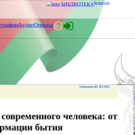
Беларуси
БИБЛИОТЕКА
ографии
Аудио
Опросы
Libmonster ID: BY-4457
 современного человека: от
ормации бытия