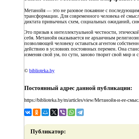
Метанойя — это не разовое покаяние с последующим
трансформации. Для современного человека её смыс
диктата привычных схем, социальных ожиданий, си
Это призыв к интеллектуальной честности, этической
себя. Метанойя оказывается не архаичным религиоз
позволяющей человеку оставаться агентом собственн
действию в условиях постоянных перемен. Она стано
изменяя свой ум, по сути, заново творит свой мир и с
©
biblioteka.by
Постоянный адрес данной публикации:
https://biblioteka.by/m/articles/view/Метанойя-и-ее-с
Публикатор: