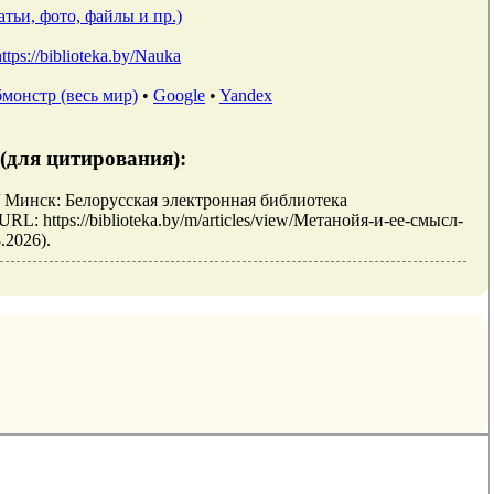
тьи, фото, файлы и пр.)
https://biblioteka.by/Nauka
монстр (весь мир)
•
Google
•
Yandex
(для цитирования):
/ Минск: Белорусская электронная библиотека
: https://biblioteka.by/m/articles/view/Метанойя-и-ее-смысл-
.2026).