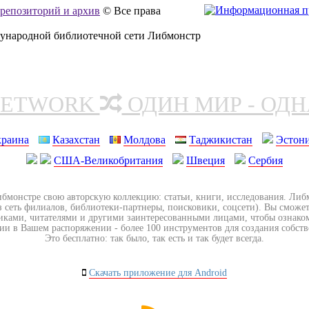
, репозиторий и архив
© Все права
дународной библиотечной сети Либмонстр
NETWORK
ОДИН МИР - ОД
краина
Казахстан
Молдова
Таджикистан
Эстон
США-Великобритания
Швеция
Сербия
ибмонстре свою авторскую коллекцию: статьи, книги, исследования. Ли
з сеть филиалов, библиотеки-партнеры, поисковики, соцсети). Вы сможет
иками, читателями и другими заинтересованными лицами, чтобы ознако
ии в Вашем распоряжении - более 100 инструментов для создания собст
Это бесплатно: так было, так есть и так будет всегда.
Скачать приложение для Android