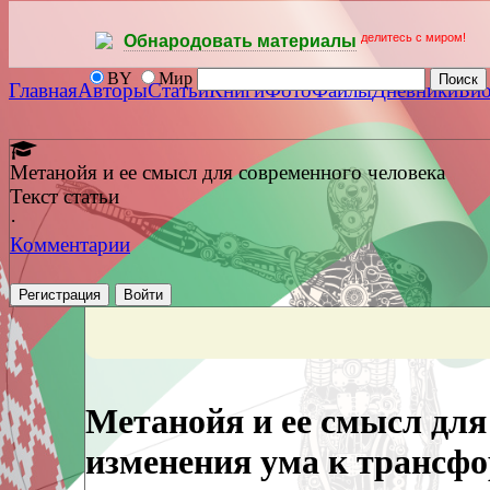
делитесь с миром!
Обнародовать материалы
BY
Мир
Главная
Авторы
Статьи
Книги
Фото
Файлы
Дневники
Би
Метанойя и ее смысл для современного человека
Текст статьи
·
Комментарии
Регистрация
Войти
Метанойя и ее смысл для
изменения ума к трансф