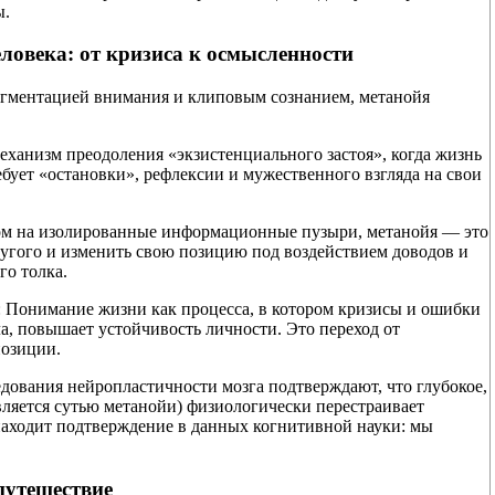
ы.
ловека: от кризиса к осмысленности
агментацией внимания и клиповым сознанием, метанойя
еханизм преодоления «экзистенциального застоя», когда жизнь
бует «остановки», рефлексии и мужественного взгляда на свои
том на изолированные информационные пузыри, метанойя — это
ругого и изменить свою позицию под воздействием доводов и
го толка.
и): Понимание жизни как процесса, в котором кризисы и ошибки
ла, повышает устойчивость личности. Это переход от
позиции.
дования нейропластичности мозга подтверждают, что глубокое,
ляется сутью метанойи) физиологически перестраивает
находит подтверждение в данных когнитивной науки: мы
путешествие