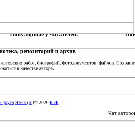
Популярные у читателей:
Нов
отека, репозиторий и архив
 авторских работ, биографий, фотодокументов, файлов. Сохранит
оваться в качестве автора.
ь друга
Язык (ru)
© 2026
БЭБ
Чат авторо