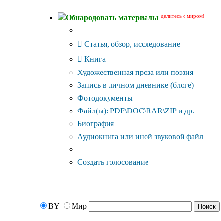
делитесь с миром!
Обнародовать материалы
Тип публикации
Статья, обзор, исследование
Книга
Художественная проза или поэзия
Запись в личном дневнике (блоге)
Фотодокументы
Файл(ы): PDF\DOC\RAR\ZIP и др.
Биография
Аудиокнига или иной звуковой файл
Дополнительные опции:
Создать голосование
BY
Мир