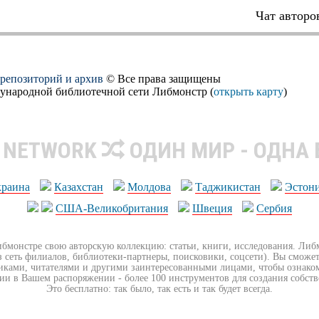
Чат авторо
, репозиторий и архив
© Все права защищены
дународной библиотечной сети Либмонстр (
открыть карту
)
R NETWORK
ОДИН МИР - ОДНА
краина
Казахстан
Молдова
Таджикистан
Эстон
США-Великобритания
Швеция
Сербия
ибмонстре свою авторскую коллекцию: статьи, книги, исследования. Ли
з сеть филиалов, библиотеки-партнеры, поисковики, соцсети). Вы сможет
иками, читателями и другими заинтересованными лицами, чтобы ознако
ии в Вашем распоряжении - более 100 инструментов для создания собст
Это бесплатно: так было, так есть и так будет всегда.