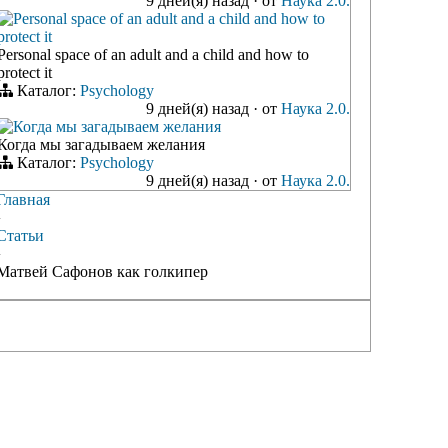
9 дней(я) назад
·
от
Наука 2.0.
Personal space of an adult and a child and how to
protect it
Personal space of an adult and a child and how to
protect it
Каталог:
Psychology
9 дней(я) назад
·
от
Наука 2.0.
Когда мы загадываем желания
Когда мы загадываем желания
Каталог:
Psychology
9 дней(я) назад
·
от
Наука 2.0.
Главная
›
Статьи
›
Матвей Сафонов как голкипер