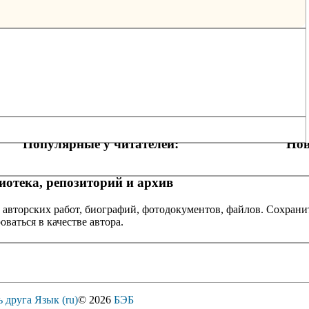
Популярные у читателей:
Нов
отека, репозиторий и архив
 авторских работ, биографий, фотодокументов, файлов. Сохранит
оваться в качестве автора.
ь друга
Язык (ru)
© 2026
БЭБ