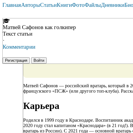
Главная
Авторы
Статьи
Книги
Фото
Файлы
Дневники
Би
Матвей Сафонов как голкипер
Текст статьи
·
Комментарии
Регистрация
Войти
Матвей Сафонов — российский вратарь, который в 2
французского «ПСЖ» (или другого топ-клуба). Расска
Карьера
Родился в 1999 году в Краснодаре. Воспитанник акад
2020 году стал капитаном «Краснодара» (в 21 год!).
вратарь из России). С 2021 года — основной вратар