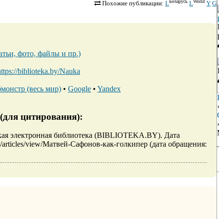
Беларусь
World
Похожие публикации:
L
L
Y
G
тьи, фото, файлы и пр.)
https://biblioteka.by/Nauka
монстр (весь мир)
•
Google
•
Yandex
(для цитирования):
ская электронная библиотека (BIBLIOTEKA.BY). Дата
/m/articles/view/Матвей-Сафонов-как-голкипер (дата обращения: