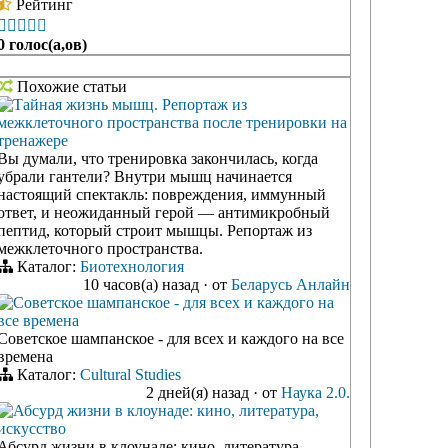
Рейтинг





0 голос(а,ов)
Похожие статьи
Тайная жизнь мышц. Репортаж из
межклеточного пространства после тренировки на
тренажере
Вы думали, что тренировка закончилась, когда
убрали гантели? Внутри мышц начинается
настоящий спектакль: повреждения, иммунный
ответ, и неожиданный герой — антимикробный
пептид, который строит мышцы. Репортаж из
межклеточного пространства.
Каталог:
Биотехнология
10 часов(а) назад
·
от
Беларусь Анлайн
Советское шампанское - для всех и каждого на
все времена
Советское шампанское - для всех и каждого на все
времена
Каталог:
Cultural Studies
2 дней(я) назад
·
от
Наука 2.0.
Абсурд жизни в клоунаде: кино, литература,
искусство
Абсурд жизни в клоунаде: кино, литература,