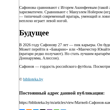
Сафонова сравнивают с Игорем Акинфеевым (такой 
харизматичен. Сравнивают с Мануэлем Нойером (игр
— типичный современный вратарь, умеющий и ловить
неплохо играет левой ногой.
Будущее
В 2026 году Сафонову 27 лет — пик карьеры. Он буд
Может перейти в «Баварию» или «Манчестер Юнайтед
(вратари редко получают). Но стать лучшим вратарё
Доннарумма, Алиссон).
Сафонов — гордость российского футбола. Посмотрим
©
biblioteka.by
Постоянный адрес данной публикации:
https://biblioteka.by/m/articles/view/Матвей-Сафонов-к