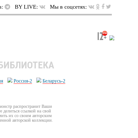
в:
BY LIVE:
Мы в соцсетях:
 БИБЛИОТЕКА
ия
Россия-2
Беларусь-2
бмонстр распространит Ваши
е делиться ссылкой на свой
мить их со своим авторским
венной авторской коллекции.