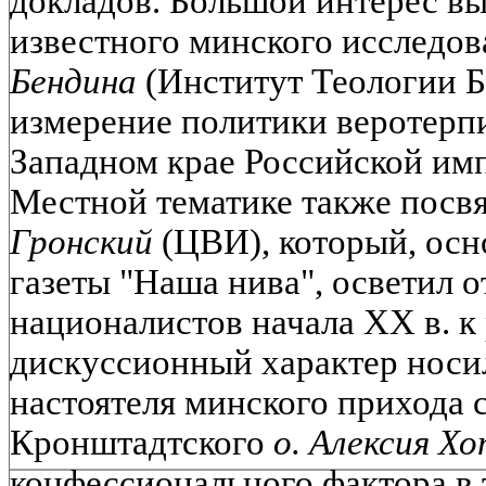
докладов. Большой интерес в
известного минского исследов
Бендина
(Институт Теологии 
измерение политики веротерп
Западном крае Российской импе
Местной тематике также посв
Гронский
(ЦВИ), который, осн
газеты "Наша нива", осветил 
националистов начала XX в. к
дискуссионный характер носи
настоятеля минского прихода 
Кронштадтского
о. Алексия Х
конфессионального фактора в 