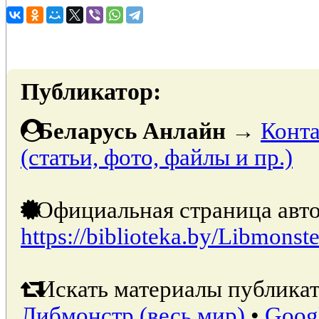
Публикатор:
Беларусь Анлайн
→
Конта
(статьи, фото, файлы и пр.)
Официальная страница авто
https://biblioteka.by/Libmonste
Искать материалы публикат
Либмонстр (весь мир)
•
Goog