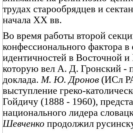
трудах старообрядцев и секта
начала XX вв.
Во время работы второй секции
конфессионального фактора в
идентичностей в Восточной и
которую вел А. Д. Гронский - 
доклада.
М. Ю. Дронов
(ИСл Р
выступление греко-католичес
Гойдичу (1888 - 1960), предста
национального лидера словац
Шевченко
продолжил русинску