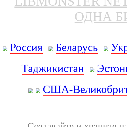
LIBMONSTER N
ОДНА Б
Россия
Беларусь
Ук
Таджикистан
Эстон
США-Великобрит
Создавайте и храните 