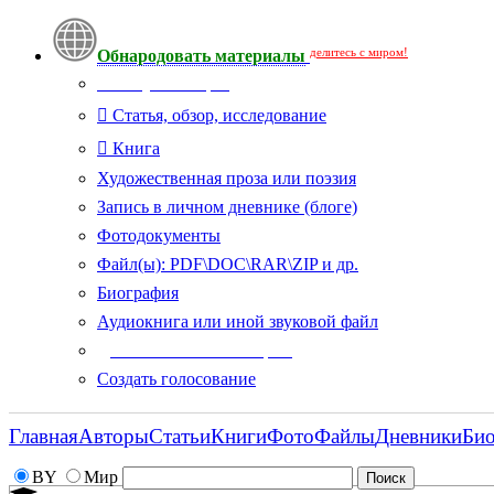
делитесь с миром!
Обнародовать материалы
Тип публикации
Статья, обзор, исследование
Книга
Художественная проза или поэзия
Запись в личном дневнике (блоге)
Фотодокументы
Файл(ы): PDF\DOC\RAR\ZIP и др.
Биография
Аудиокнига или иной звуковой файл
Дополнительные опции:
Создать голосование
Главная
Авторы
Статьи
Книги
Фото
Файлы
Дневники
Би
BY
Мир