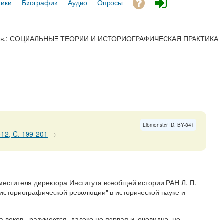
ники
Биографии
Аудио
Опросы
I вв.: СОЦИАЛЬНЫЕ ТЕОРИИ И ИСТОРИОГРАФИЧЕСКАЯ ПРАКТИКА
Libmonster ID: BY-841
12, C. 199-201
→
естителя директора Института всеобщей истории РАН Л. П.
"историографической революции" в исторической науке и
веков - разумеется, далеко не первая и, очевидно, не