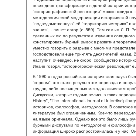
последняя трансформация в долгой истории истор
"историографической революции" можно ожидать н
методологической модернизации исторической нау
"подведомственную" ей "территорию историка" в к
знания", - пишет автор (с. 559). Тем самым Л. П.
сделанных ею по результатам изучения солидного
констатировать бурный рывок в развитии теоретиче
уместно говорить о разрыве с многими представл
господствовали еще три-пять десятилетий назад. 
наступит, очевидно, не скоро: сообщество историк
Иначе говоря, "историографическая революция" е
В 1990-х годах российская историческая наука б
"зерном", что стало результатом перевода и попу
трудов, либо посвященных методологическим про
Дискуссии, которые годами велись в таких периодиче
History", "The International Journal of Interdiscipli
историков, философов, методологов. В советское
литературе был ограниченным. Кое-что переводило
на языке оригинала. Однако все это было лишь ру
бурными диспутами по методологии и философии и
информация широко распространилась и у нас. Он