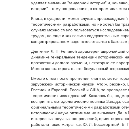
уделяет внимание "гендерной истории" и, конечно
истории" - тому направлению, в котором являетс
Книга, в сущности, может служить превосходным "
теоретическими разработками, но не хотел бы тра
случаях можно смело пользоваться исследованием
трудом, но еще и как весьма содержательным спра
концентрированном виде плюс отсылки к базовым 
Для книги Л. П. Репиной характерен широчайший о
динамике генеральные тенденции исторической наук
протяжении долгого времени, некоторые ее параг
Можно констатировать: это безусловный творческий
Вместе с тем после прочтения книги остается горь
зарубежной исторической наукой. Что ж, резонно.
Россией и Европой, Россией и США, то пропадает 
теоретических исследований. Казалось бы, подмо
воспринять методологические новинки Запада, осв
оригинальными теоретическими разработками отеч
исторической науке оптимизма не вызывает. Да, в 
интересных научных направлений, ориентированны
работали такие мэтры, как Ю. Л. Бессмертный, Б. 