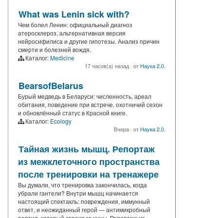
What was Lenin sick with?
Чем болел Ленин: официальный диагноз
атеросклероз, альтернативная версия
нейросифилиса и другие гипотезы. Анализ причин
смерти и болезней вождя.
Каталог:
Medicine
17 часов(а) назад
·
от
Наука 2.0.
BearsofBelarus
Бурый медведь в Беларуси: численность, ареал
обитания, поведение при встрече, охотничий сезон
и обновлённый статус в Красной книге.
Каталог:
Ecology
Вчера
·
от
Наука 2.0.
Тайная жизнь мышц. Репортаж
из межклеточного пространства
после тренировки на тренажере
Вы думали, что тренировка закончилась, когда
убрали гантели? Внутри мышц начинается
настоящий спектакль: повреждения, иммунный
ответ, и неожиданный герой — антимикробный
пептид, который строит мышцы. Репортаж из