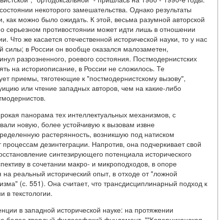
состоянии некоторого замешательства. Однако результаты
, как можно было ожидать. К этой, весьма разумной авторской
ь о серьезном противостоянии может идти лишь в отношении
. Что же касается отечественной исторической науки, то у нас
й силы; в России он вообще оказался малозаметен,
кинул разрозненного, роевого состояния. Постмодернистских
ть на историописание, в России не сложилось. Те
зует приемы, тяготеющие к "постмодернистскому вызову",
уицию или чтение западных авторов, чем на какие-либо
тмодернистов.
ирокая панорама тех интеллектуальных механизмов, с
али новую, более устойчивую к вызовам извне
ределенную растерянность, возникшую под натиском
т процессам дезинтеграции. Напротив, она подчеркивает свой
"восстановление синтезирующего потенциала исторического
спективу в сочетании макро- и микроподходов, в опоре
на реальный исторический опыт, в отходе от "ложной
зма" (с. 551). Она считает, что трансдисциплинарный подход к
и в текстологии.
енции в западной исторической науке: на протяжении
ла более твердый философский фундамент. ""Коперниканская