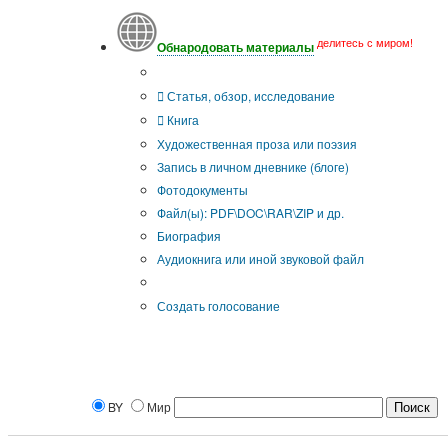
делитесь с миром!
Обнародовать материалы
Тип публикации
Статья, обзор, исследование
Книга
Художественная проза или поэзия
Запись в личном дневнике (блоге)
Фотодокументы
Файл(ы): PDF\DOC\RAR\ZIP и др.
Биография
Аудиокнига или иной звуковой файл
Дополнительные опции:
Создать голосование
BY
Мир