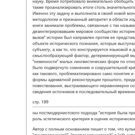
науку. Время потребовало внимательно обобщить в
также проанализировать итоги столь значительного
Именно эту задачу и выполнила в своей новой мон
методологии и признанный авторитет в области из
книги занимали проблемы, связанные с так назыв
дезинтегрировавшим мировое сообщество историко
вызов" истории был направлен против ее представ
объекте исторического познания, которые выступ
субъекту, а как то, что конструируется языковой и
смыслообразующий фактор, детерминирующий мыш
"невинности" малых лингвистических форм по отн
было подвергнуто сомнению и сокрушительной крит
как такового, проблематизировано само понятие и
формы адекватной реконструкции прошлого, преде
повествования, выстраивающего неравномерно со
сведения источников в последовательный временно
стр. 199
ны постмодернистского подхода "история была при
роль эстетического критерия в оценке исторического 
Автор с полным основанием пишет о том, что куль
"лингвистической", "постмодернистской" и "объекти