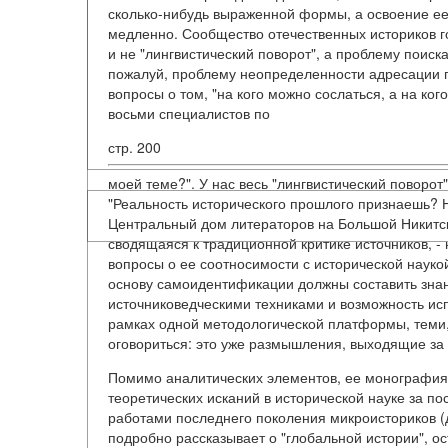
сколько-нибудь выраженной формы, а освоение ее
медленно. Сообщество отечественных историков г
и не "лингвистический поворот", а проблему поис
пожалуй, проблему неопределенности адресации п
вопросы о том, "на кого можно сослаться, а на кого
восьми специалистов по
стр. 200
моей теме?". У нас весь "лингвистический поворо
"Реальность исторического прошлого признаешь? Н
Центральный дом литераторов на Большой Никитско
сводящаяся к традиционной критике источников, - 
вопросы о ее соотносимости с исторической наукой
основу самоидентификации должны составить зна
источниковедческими техниками и возможность исп
рамках одной методологической платформы, теми,
оговориться: это уже размышления, выходящие за 
Помимо аналитических элементов, ее монография 
теоретических исканий в исторической науке за по
работами последнего поколения микроисториков (
подробно рассказывает о "глобальной истории", о