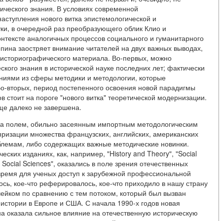
ического знания. В условиях современной
аступления нового витка эпистемологической и
ки, в очередной раз преобразующего облик Клио и
онтексте аналогичных процессов социального и гуманитарного
 Репина заостряет внимание читателей на двух важных выводах,
 историографического материала. Во-первых, можно
ского знания в исторической науке последних лет; фактически
ениями из сферы методики и методологии, которые
Во-вторых, период постепенного освоения новой парадигмы
ов стоит на пороге "нового витка" теоретической модернизации.
ще далеко не завершена.
ыла полем, обильно засеянным импортным методологическим
ляризации множества французских, английских, американских
блемам, либо содержащих важные методические новинки.
ских изданиях, как, например, "History and Theory", "Social
nary Social Sciences", оказались в поле зрения отечественных
 время для ученых доступ к зарубежной профессиональной
сь, кое-что реферировалось, кое-что приходило в нашу страну
чейком по сравнению с тем потоком, который был вызван
стории в Европе и США. С начала 1990-х годов новая
а оказала сильное влияние на отечественную историческую