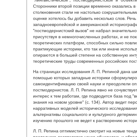
Сторонники второй позиции временно оказались в 
столкновения стали не настолько сокрушительными
оценке хотелось бы добавить несколько слов. Реч
западноевропейской и американской историографии
"постмодернистский вызов" не набрал значительно
присутствуя в немногочисленных работах, и не по
теоретических платформ, способных сильно повлия
практикующие историки, кто так или иначе исполь
опираются в большей степени на собственную инт
теоретические труды современных российских пос
На страницах исследования Л. П. Репиной дана ш
помощью которых западные историки сформулиров
самоидентификацию своей науки и преодолели оп
постмодернистов. Л. П. Репина явно не сочувствуе
интерес к тем работам, где подводится база под 
знания на новом уровне" (с. 134). Автор видит пер
нарративных моделей исторического исследования 
альтернативы социального и культурного детермини
изучению прошлого не ведет к растворению истори
Л. П. Репина оптимистично смотрит на новые тенд
последнего десятилетия наука обновилась и обре