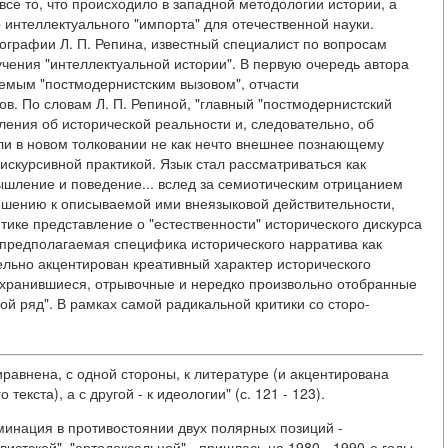
се то, что происходило в западной методологии истории, а
 интеллектуального "импорта" для отечественной науки.
ографии Л. П. Репина, известный специалист по вопросам
учения "интеллектуальной истории". В первую очередь автора
аемым "постмодернистским вызовом", отчасти
в. По словам Л. П. Репиной, "главный "постмодернистский
ления об исторической реальности и, следовательно, об
али в новом толковании не как нечто внешнее познающему
 дискурсивной практикой. Язык стал рассматриваться как
ление и поведение... вслед за семиотическим отрицанием
ошению к описываемой ими внеязыковой действительности,
ике представление о "естественности" исторического дискурса
 предполагаемая специфика исторического нарратива как
льно акцентирован креативный характер исторического
хранившиеся, отрывочные и нередко произвольно отобранные
й ряд". В рамках самой радикальной критики со сторо-
равнена, с одной стороны, к литературе (и акцентирована
текста), а с другой - к идеологии" (с. 121 - 123).
минация в противостоянии двух полярных позиций -
вистской", "ортодоксальной" - пришлась на 1980 - 1990-е годы.