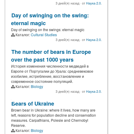
3 дней(я) назад
·
от
Наука 2.0.
Day of swinging on the swing:
eternal magic
Day of swinging on the swings: eternal magic
Каталог:
Cultural Studies
3 дней(я) назад
·
от
Наука 2.0.
The number of bears in Europe
over the past 1000 years
История изменения численности медведей в
Европе от Португалии до Урала: средневековое
изобилие, истребление, восстановление и
современное состояние популяций.
Каталог:
Biology
3 дней(я) назад
·
от
Наука 2.0.
Бears of Ukraine
Brown bear in Ukraine: where it lives, how many are
left, reasons for population decline and conservation
measures. Carpathians, Polesie and Chernobyl
Reserve.
Каталог:
Biology