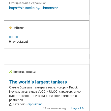
Официальная страница:
https://biblioteka.by/Libmonster
Рейтинг





0 голос(а,ов)
Похожие статьи
The world's largest tankers
Самые большие танкеры в мире: история Knock
Nevis, классы судов VLCC и ULCC, характеристики
супертанкеров TI. Рекорды грузоподъемности и
размеров
Каталог:
Shipbuilding
17 часов(а) назад
·
от
Наука 2.0.