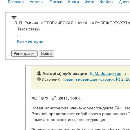
Главная
Авторы
Статьи
Книги
Фото
Файлы
Днев
Л. П. Репина. ИСТОРИЧЕСКАЯ НАУКА НА РУБЕЖЕ XX-XX
Текст статьи
·
Комментарии
Регистрация
Войти
Автор(ы) публикации
:
Д. М. Володихин
→
Источник:
Новая и новейшая история, № 2, 20
М.: "КРУГЪ", 2011, 560 с.
Новая монография члена-корреспондента РАН, зам
Репиной представляет собой своего рода анналы 
намечает перспективы, ее ожидающие.
"Радикальная перестройка в историографии рубежа 