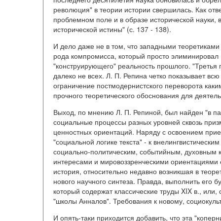
революция" в теории истории свершилась. Как от
проблемном поле и в образе исторической науки, 
исторической истины" (с. 137 - 138).
И дело даже не в том, что западными теоретикам
рода компромисса, который просто элиминировал 
"конструирующего" реальность прошлого. "Третья 
далеко не всех. Л. П. Репина четко показывает вс
ограничение постмодернистского переворота как
прочного теоретического обоснования для деятель
Выход, по мнению Л. П. Репиной, был найден "в п
социальные процессы разных уровней сквозь призм
ценностных ориентаций. Наряду с освоением прие
"социальной логике текста" - к внелингвистически
социально-политическим, событийным, духовным ко
интересами и мировоззренческими ориентациями ег
история, относительно недавно возникшая в теоре
нового научного синтеза. Правда, выполнить его б
который содержат классические труды XIX в., или,
"школы Анналов". Требования к новому, социокул
И опять-таки приходится добавить, что эта "копер