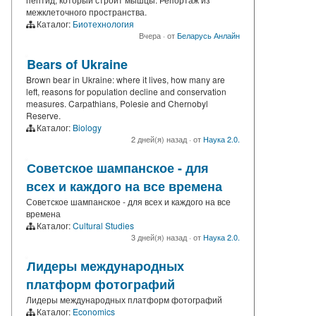
межклеточного пространства.
Каталог:
Биотехнология
Вчера
·
от
Беларусь Анлайн
Bears of Ukraine
Brown bear in Ukraine: where it lives, how many are
left, reasons for population decline and conservation
measures. Carpathians, Polesie and Chernobyl
Reserve.
Каталог:
Biology
2 дней(я) назад
·
от
Наука 2.0.
Советское шампанское - для
всех и каждого на все времена
Советское шампанское - для всех и каждого на все
времена
Каталог:
Cultural Studies
3 дней(я) назад
·
от
Наука 2.0.
Лидеры международных
платформ фотографий
Лидеры международных платформ фотографий
Каталог:
Economics