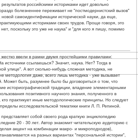
 результатов российскими историками идет довольно
ораздо болезненнее переживает не "постмодернистский вызов"
ка новой самоидентификации исторической науки, да еще,
рактикующими историками своих трудов. Проще говоря, это
 нет, поскольку это уже не наука" и "для кого я пишу, помимо
т" жестко ввели в рамки двумя простейшими правилами:
а источники ссылаешься? Значит, наука. Нет? Тогда в
й улице". А вот сколько-нибудь сложная методика, не
не методология даже, всего лишь методика - уже вызывает
. Может быть, разумнее было бы договориться о том, что
ние историографической традиции, владение элементарными
ользования позитивного научного знания, полученного в
 кто практикует иные методологические принципы. Но следует
пределы исследовательской тематики книги Л. П. Репиной.
представляет собой своего рода краткую энциклопедию
следние 20 - 30 лет. Автор знакомит читательскую аудиторию с
делая акцент на комбинации макро- и микроподходов),
станавливается на разных вариантах "персональной истории",