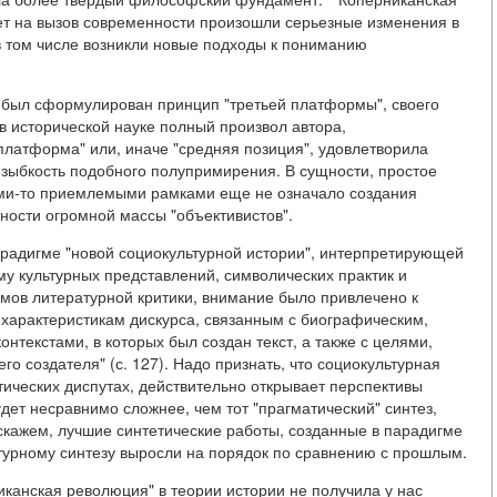
вет на вызов современности произошли серьезные изменения в
в том числе возникли новые подходы к пониманию
и был сформулирован принцип "третьей платформы", своего
в исторической науке полный произвол автора,
платформа" или, иначе "средняя позиция", удовлетворила
ю зыбкость подобного полупримирения. В сущности, простое
ими-то приемлемыми рамками еще не означало создания
ности огромной массы "объективистов".
арадигме "новой социокультурной истории", интерпретирующей
у культурных представлений, символических практик и
мов литературной критики, внимание было привлечено к
м характеристикам дискурса, связанным с биографическим,
нтекстами, в которых был создан текст, а также с целями,
о создателя" (с. 127). Надо признать, что социокультурная
тических диспутах, действительно открывает перспективы
удет несравнимо сложнее, чем тот "прагматический" синтез,
 скажем, лучшие синтетические работы, созданные в парадигме
ьтурному синтезу выросли на порядок по сравнению с прошлым.
никанская революция" в теории истории не получила у нас