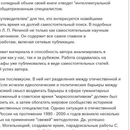
, солидный объем своей книги отводит "интеллектуальной
я общепризнанным специалистом.
путеводителем" для тех, кто интересуется новейшими
тить время на долгий самостоятельный поиск. В подобных
 Л. П. Репиной не только как самостоятельным научным
вочником. Он содержит все самое главное в
работам, включая сетевые публикации.
хват материала и способность автора анализировать в
и как у нас, так и за рубежом. Работа создавалась на
рафы уже публиковались в виде самостоятельных статей.
 успех автора.
кое послевкусие. В ней нет разделения между отечественной и
 Если исчезли идеологические и политические барьеры между
всякий смысл воздвигать барьеры в сфере гуманитарных
роженный в советское время "марксопозитивизм" должен был
оить их, а затем обогатить мировое сообщество историков
ественных специалистов. Однако ситуация в отечественной
России на протяжении 1990 - 2000-х годов возникло несколько
х на применение "свежей" методологии. Да, успешно
Г. Могильницкий, создавали яркие, парадоксальные работы С.