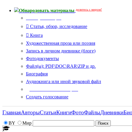
делитесь с миром!
Обнародовать материалы
Тип публикации
Статья, обзор, исследование
Книга
Художественная проза или поэзия
Запись в личном дневнике (блоге)
Фотодокументы
Файл(ы): PDF\DOC\RAR\ZIP и др.
Биография
Аудиокнига или иной звуковой файл
Дополнительные опции:
Создать голосование
Главная
Авторы
Статьи
Книги
Фото
Файлы
Дневники
Би
BY
Мир