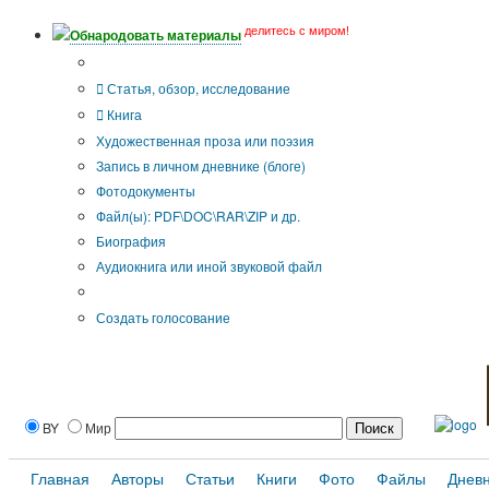
делитесь с миром!
Обнародовать материалы
Тип публикации
Статья, обзор, исследование
Книга
Художественная проза или поэзия
Запись в личном дневнике (блоге)
Фотодокументы
Файл(ы): PDF\DOC\RAR\ZIP и др.
Биография
Аудиокнига или иной звуковой файл
Дополнительные опции:
Создать голосование
BY
Мир
Главная
Авторы
Статьи
Книги
Фото
Файлы
Днев