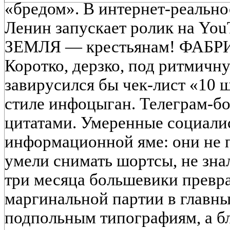
«бредом». В интернет‑реально
Ленин запускает ролик на Yo
ЗЕМЛЯ — крестьянам! ФАБРИ
Коротко, дерзко, под ритмичн
завирусился бы чек-лист «10 ш
стиле инфоцыган. Телеграм‑бо
цитатами. Умеренные социалис
информационной яме: они не 
умели снимать шортсы, не знали
три месяца большевики превра
маргинальной партии в главны
подпольным типографиям, а бл