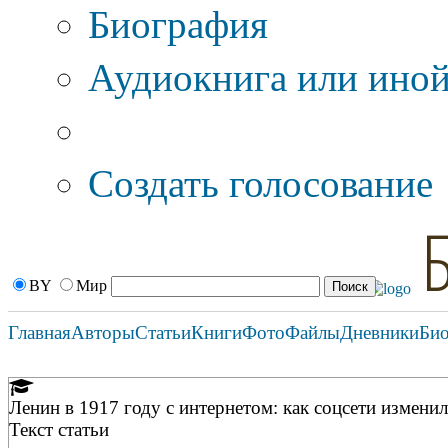
Биография
Аудиокнига или иной
Дополнительные оп
Создать голосование
BY
Мир
Главная
Авторы
Статьи
Книги
Фото
Файлы
Дневники
Би
Ленин в 1917 году с интернетом: как соцсети измени
Текст статьи