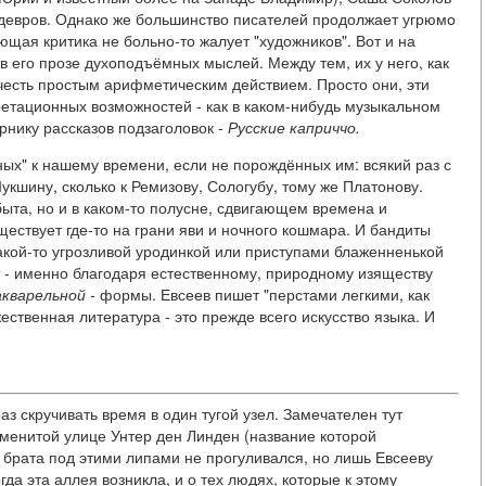
едевров. Однако же большинство писателей продолжает угрюмо
щая критика не больно-то жалует "художников". Вот и на
в его прозе духоподъёмных мыслей. Между тем, их у него, как
 счесть простым арифметическим действием. Просто они, эти
ретационных возможностей - как в каком-нибудь музыкальном
рнику рассказов подзаголовок -
Русские каприччо.
ных" к нашему времени, если не порождённых им: всякий раз с
укшину, сколько к Ремизову, Сологубу, тому же Платонову.
ыта, но и в каком-то полусне, сдвигающем времена и
ществует где-то на грани яви и ночного кошмара. И бандиты
акой-то угрозливой уродинкой или приступами блаженненькой
т - именно благодаря естественному, природному изяществу
акварельной -
формы. Евсеев пишет "перстами легкими, как
жественная литература - это прежде всего искусство языка. И
з скручивать время в один тугой узел. Замечателен тут
аменитой улице Унтер ден Линден (название которой
о брата под этими липами не прогуливался, но лишь Евсееву
да эта аллея возникла, и о тех людях, которые к этому