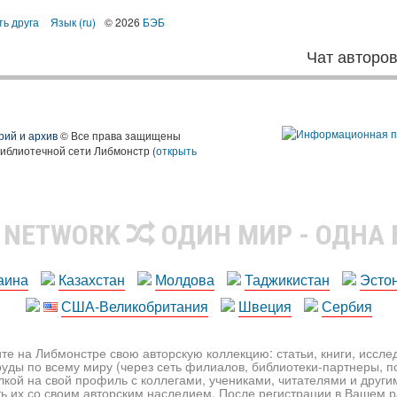
ть друга
Язык (ru)
© 2026
БЭБ
Чат авторо
рий и архив
© Все права защищены
библиотечной сети Либмонстр (
открыть
R NETWORK
ОДИН МИР - ОДНА
аина
Казахстан
Молдова
Таджикистан
Эсто
США-Великобритания
Швеция
Сербия
те на Либмонстре свою авторскую коллекцию: статьи, книги, иссл
уды по всему миру (через сеть филиалов, библиотеки-партнеры, по
лкой на свой профиль с коллегами, учениками, читателями и друг
ь их со своим авторским наследием. После регистрации в Вашем 