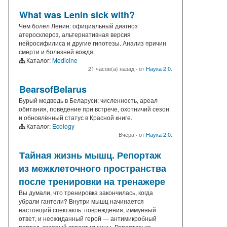
What was Lenin sick with?
Чем болел Ленин: официальный диагноз
атеросклероз, альтернативная версия
нейросифилиса и другие гипотезы. Анализ причин
смерти и болезней вождя.
Каталог:
Medicine
21 часов(а) назад
·
от
Наука 2.0.
BearsofBelarus
Бурый медведь в Беларуси: численность, ареал
обитания, поведение при встрече, охотничий сезон
и обновлённый статус в Красной книге.
Каталог:
Ecology
Вчера
·
от
Наука 2.0.
Тайная жизнь мышц. Репортаж
из межклеточного пространства
после тренировки на тренажере
Вы думали, что тренировка закончилась, когда
убрали гантели? Внутри мышц начинается
настоящий спектакль: повреждения, иммунный
ответ, и неожиданный герой — антимикробный
пептид, который строит мышцы. Репортаж из