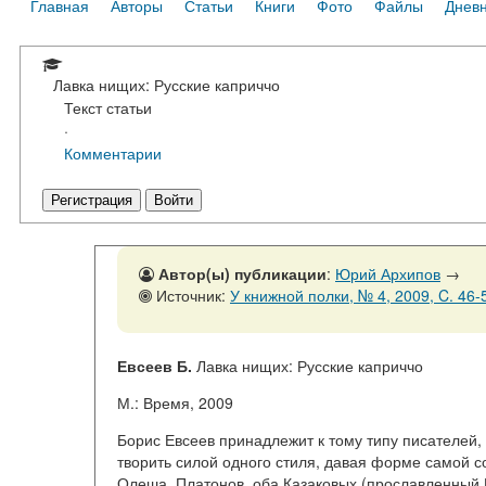
Главная
Авторы
Статьи
Книги
Фото
Файлы
Днев
Лавка нищих: Русские каприччо
Текст статьи
·
Комментарии
Регистрация
Войти
Автор(ы) публикации
:
Юрий Архипов
→
Источник:
У книжной полки, № 4, 2009, C. 46-
Евсеев Б.
Лавка нищих: Русские каприччо
М.: Время, 2009
Борис Евсеев принадлежит к тому типу писателей,
творить силой одного стиля, давая форме самой с
Олеша, Платонов, оба Казаковых (прославленный