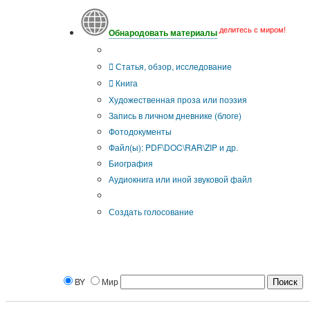
делитесь с миром!
Обнародовать материалы
Тип публикации
Статья, обзор, исследование
Книга
Художественная проза или поэзия
Запись в личном дневнике (блоге)
Фотодокументы
Файл(ы): PDF\DOC\RAR\ZIP и др.
Биография
Аудиокнига или иной звуковой файл
Дополнительные опции:
Создать голосование
BY
Мир