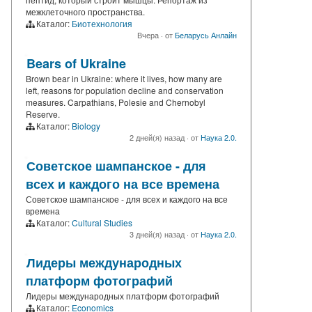
межклеточного пространства.
Каталог:
Биотехнология
Вчера
·
от
Беларусь Анлайн
Bears of Ukraine
Brown bear in Ukraine: where it lives, how many are
left, reasons for population decline and conservation
measures. Carpathians, Polesie and Chernobyl
Reserve.
Каталог:
Biology
2 дней(я) назад
·
от
Наука 2.0.
Советское шампанское - для
всех и каждого на все времена
Советское шампанское - для всех и каждого на все
времена
Каталог:
Cultural Studies
3 дней(я) назад
·
от
Наука 2.0.
Лидеры международных
платформ фотографий
Лидеры международных платформ фотографий
Каталог:
Economics