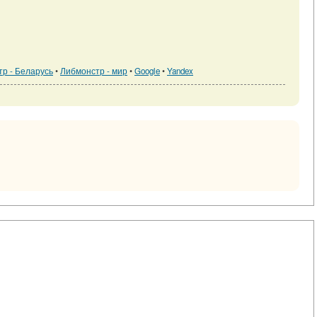
р - Беларусь
•
Либмонстр - мир
•
Google
•
Yandex