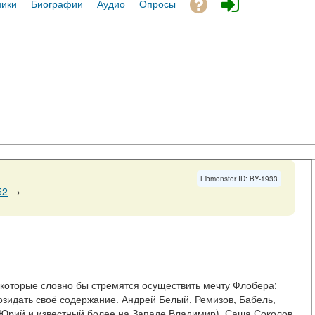
ники
Биографии
Аудио
Опросы
Libmonster ID: BY-1933
52
→
 которые словно бы стремятся осуществить мечту Флобера:
озидать своё содержание. Андрей Белый, Ремизов, Бабель,
 Юрий и известный более на Западе Владимир), Саша Соколов