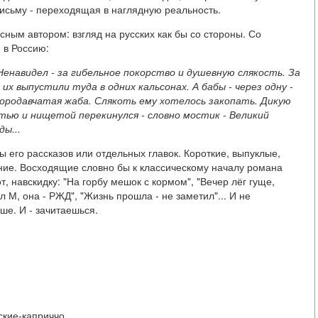
исьму - переходящая в наглядную реальность.
ым автором: взгляд на русских как бы со стороны. Со
 в Россию:
 Ненавидел - за гибельное покорство и душевную слякость. За
их выпустили туда в одних кальсонах. А бабы - через одну -
 бородавчатая жаба. Слякоть ему хотелось закопать. Дикую
котью и нищетой перекинулся - словно мостик - Великий
ы...
 его рассказов или отдельных главок. Короткие, выпуклые,
ение. Восходящие словно бы к классическому началу романа
т, навскидку: "На горбу мешок с кормом", "Вечер лёг гуще,
 М, она - РЖД", "Жизнь прошла - не заметил"... И не
ше. И - зачитаешься.
сские-каприччо