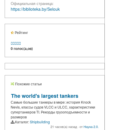
Официальная страница:
https://biblioteka.by/Selouk
Рейтинг





0 голос(а,ов)
Похожие статьи
The world's largest tankers
Самые большие танкеры в мире: история Knock
Nevis, классы судов VLCC и ULCC, характеристики
супертанкеров TI. Рекорды грузоподъемности и
размеров
Каталог:
Shipbuilding
21 часов(а) назад
·
от
Наука 2.0.