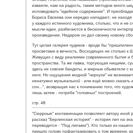
изваяли, нам на радость, таким методом много ш
исповедовать "идейное содержание". И преобладаю
Бориса Евсеева они нередко нападают, не находя 
у каждого истинного художника, столько, что и не
мысли-идеи, разбегаются в бесконечности интерп
произведении. Недаром он дал своему новому сбо
Тут целая галерея чудиков - вроде бы "пришпилен
просветами в вечность. Восходящих не столько к Ш
Живущих с виду реалиями современного бытия и б
пространства. Та же лавка, торгующая нищими, су
здесь не совсем бандиты, и мирные обыватели с к
неги. Но ощущения модной "чернухи" не возникае
ненатужно
музыкальной -
или ещё можно сказать
сон...", возвращая нас к пониманию того, что худо
лишь затем - потреба "головных" построений.
стр. 48
"Сюррные" контаминации позволяют автору иной ра
рассказ "Берлинская история" - история лип на зн
переводится - "Под липами"). Кто только из нашег
пришло голову пофантазировать о том времени, ког