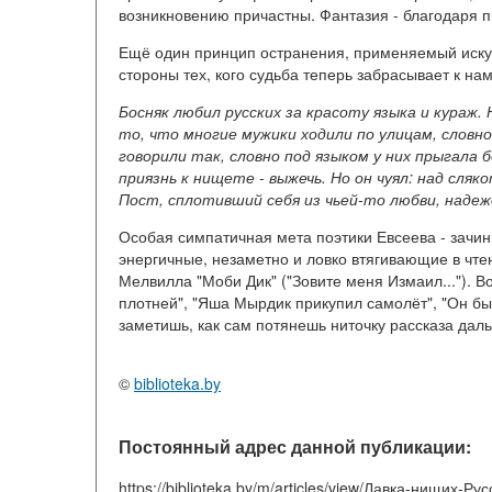
возникновению причастны. Фантазия - благодаря п
Ещё один принцип остранения, применяемый искусн
стороны тех, кого судьба теперь забрасывает к нам
Босняк любил русских за красоту языка и кураж.
то, что многие мужики ходили по улицам, словно 
говорили так, словно под языком у них прыгала
приязнь к нищете - выжечь. Но он чуял: над сля
Пост, сплотивший себя из чьей-то любви, надежд
Особая симпатичная мета поэтики Евсеева - зачины
энергичные, незаметно и ловко втягивающие в чт
Мелвилла "Моби Дик" ("Зовите меня Измаил..."). Во
плотней", "Яша Мырдик прикупил самолёт", "Он был
заметишь, как сам потянешь ниточку рассказа даль
©
biblioteka.by
Постоянный адрес данной публикации:
https://biblioteka.by/m/articles/view/Лавка-нищих-Ру