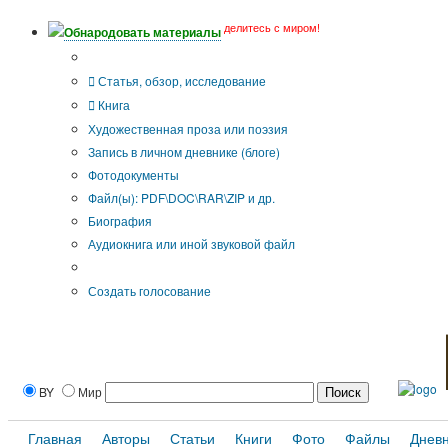
делитесь с миром!
Обнародовать материалы
Тип публикации
Статья, обзор, исследование
Книга
Художественная проза или поэзия
Запись в личном дневнике (блоге)
Фотодокументы
Файл(ы): PDF\DOC\RAR\ZIP и др.
Биография
Аудиокнига или иной звуковой файл
Дополнительные опции:
Создать голосование
BY
Мир
Главная
Авторы
Статьи
Книги
Фото
Файлы
Днев