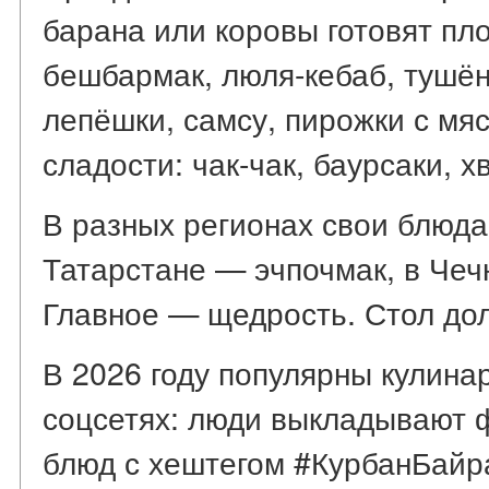
барана или коровы готовят пло
бешбармак, люля-кебаб, тушён
лепёшки, самсу, пирожки с мя
сладости: чак-чак, баурсаки, х
В разных регионах свои блюда.
Татарстане — эчпочмак, в Чеч
Главное — щедрость. Стол до
В 2026 году популярны кулин
соцсетях: люди выкладывают 
блюд с хештегом #КурбанБайр