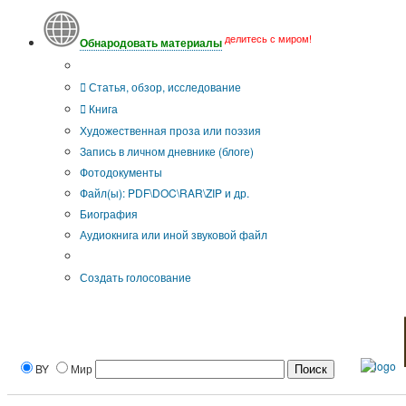
делитесь с миром!
Обнародовать материалы
Тип публикации
Статья, обзор, исследование
Книга
Художественная проза или поэзия
Запись в личном дневнике (блоге)
Фотодокументы
Файл(ы): PDF\DOC\RAR\ZIP и др.
Биография
Аудиокнига или иной звуковой файл
Дополнительные опции:
Создать голосование
BY
Мир