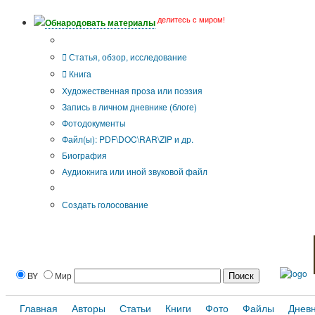
делитесь с миром!
Обнародовать материалы
Тип публикации
Статья, обзор, исследование
Книга
Художественная проза или поэзия
Запись в личном дневнике (блоге)
Фотодокументы
Файл(ы): PDF\DOC\RAR\ZIP и др.
Биография
Аудиокнига или иной звуковой файл
Дополнительные опции:
Создать голосование
BY
Мир
Главная
Авторы
Статьи
Книги
Фото
Файлы
Днев