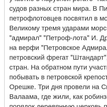
судов разных стран мира. В П
петрофлотовцев посвятил в мо
Великому тремя ударами морс
"адмирал" "Петроф-лота" И. Д
на верфи "Петровское Адмирал
петровский фрегат "Штандарт"
стран. На обратном пути учас
побывать в петровской крепос
Орешке. Три дня провели на С
Валаама, где жили, как робинз
порядок деревянную церковь п