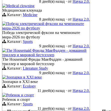
8 дней(я) назад
·
от
Наука 2.0.
Medical clowning
Медицинская клоунада
Каталог:
Medicine
8 дней(я) назад
·
от
Наука 2.0.
Победа электрической фуксии на чемпионате
мира-2026 по футболу
Победа электрической фуксии на чемпионате
мира-2026 по футболу
Каталог:
Sports
9 дней(я) назад
·
от
Наука 2.0.
The Housemaid Фриды МакФадден - домашний
триллер и мировой бестселлер
The Housemaid Фриды МакФадден - домашний
триллер и мировой бестселлер
Каталог:
Literature Study
9 дней(я) назад
·
от
Наука 2.0.
Зоопарки в ХХI веке
Зоопарки в XXI веке
Каталог:
Ecology
11 дней(я) назад
·
от
Наука 2.0.
Ребенок и спорт
Ребенок и спорт
Каталог:
Sports
11 дней(я) назад
·
от
Наука 2.0.