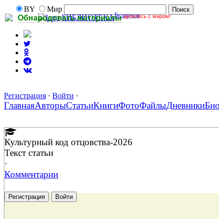
BY
Мир
Беларуси
делитесь с миром!
БИБЛИОТЕКА
Обнародовать материалы
Регистрация
·
Войти
·
Главная
Авторы
Статьи
Книги
Фото
Файлы
Дневники
Би
Культурный код отцовства-2026
Текст статьи
·
Комментарии
Регистрация
Войти