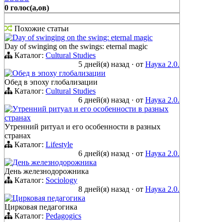
0 голос(а,ов)
Похожие статьи
Day of swinging on the swing: eternal magic
Day of swinging on the swings: eternal magic
Каталог:
Cultural Studies
5 дней(я) назад
·
от
Наука 2.0.
Обед в эпоху глобализации
Обед в эпоху глобализации
Каталог:
Cultural Studies
6 дней(я) назад
·
от
Наука 2.0.
Утренний ритуал и его особенности в разных
странах
Утренний ритуал и его особенности в разных
странах
Каталог:
Lifestyle
6 дней(я) назад
·
от
Наука 2.0.
День железнодорожника
День железнодорожника
Каталог:
Sociology
8 дней(я) назад
·
от
Наука 2.0.
Цирковая педагогика
Цирковая педагогика
Каталог:
Pedagogics