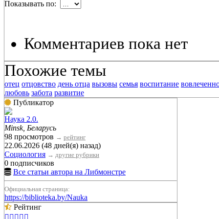
Показывать по:
Комментариев пока нет
Похожие темы
отец
отцовство
день отца
вызовы
семья
воспитание
вовлеченно
любовь
забота
развитие
Публикатор
Наука 2.0.
Minsk, Беларусь
98 просмотров
→
рейтинг
22.06.2026 (48 дней(я) назад)
Социология
→
другие рубрики
0 подписчиков
Все статьи автора на Либмонстре
Официальная страница:
https://biblioteka.by/Nauka
Рейтинг




