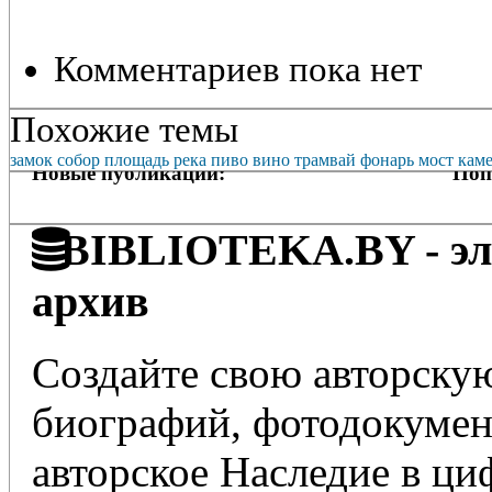
Комментариев пока нет
Похожие темы
замок
собор
площадь
река
пиво
вино
трамвай
фонарь
мост
кам
Новые публикации:
Поп
BIBLIOTEKA.BY - эле
архив
Создайте свою авторскую
биографий, фотодокумент
авторское Наследие в ц