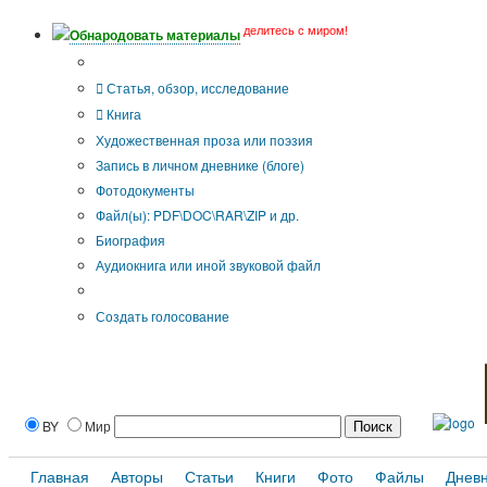
делитесь с миром!
Обнародовать материалы
Тип публикации
Статья, обзор, исследование
Книга
Художественная проза или поэзия
Запись в личном дневнике (блоге)
Фотодокументы
Файл(ы): PDF\DOC\RAR\ZIP и др.
Биография
Аудиокнига или иной звуковой файл
Дополнительные опции:
Создать голосование
BY
Мир
Главная
Авторы
Статьи
Книги
Фото
Файлы
Днев