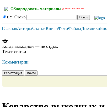
делитесь с миром!
Обнародовать материалы
BY
Мир
Главная
Авторы
Статьи
Книги
Фото
Файлы
Дневники
Би
Когда выходной — не отдых
Текст статьи
·
Комментарии
Регистрация
Войти
Коварство выходных и