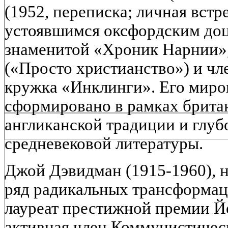
(1952, переписка; личная встр
устоявшимся оксфордским доц
знаменитой «Хроник Нарнии»,
(«Просто христианство») и чл
кружка «Инклинги». Его миро
сформировано в рамках британ
англиканской традиции и глуб
средневековой литературы.
Джой Дэвидман (1915-1960), н
ряд радикальных трансформаци
лауреат престижной премии Йе
активная член Коммунистичес