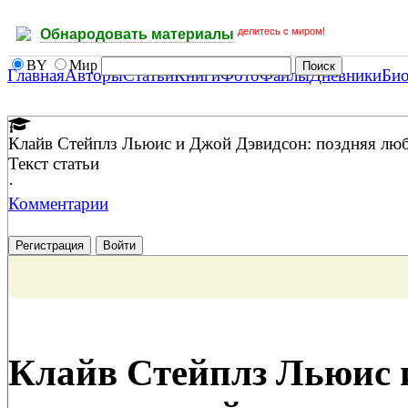
делитесь с миром!
Обнародовать материалы
BY
Мир
Главная
Авторы
Статьи
Книги
Фото
Файлы
Дневники
Би
Клайв Стейплз Льюис и Джой Дэвидсон: поздняя лю
Текст статьи
·
Комментарии
Регистрация
Войти
Клайв Стейплз Льюис 