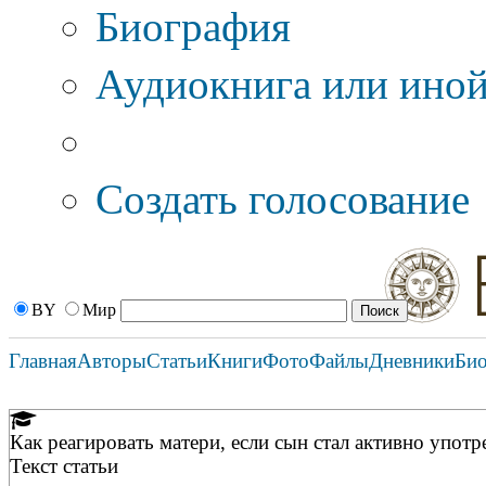
Биография
Аудиокнига или иной
Дополнительные оп
Создать голосование
BY
Мир
Главная
Авторы
Статьи
Книги
Фото
Файлы
Дневники
Би
Как реагировать матери, если сын стал активно упот
Текст статьи