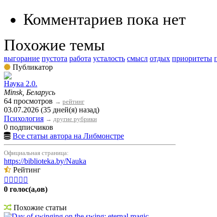
Комментариев пока нет
Похожие темы
выгорание
пустота
работа
усталость
смысл
отдых
приоритеты
Публикатор
Наука 2.0.
Minsk, Беларусь
64 просмотров
→
рейтинг
03.07.2026 (35 дней(я) назад)
Психология
→
другие рубрики
0 подписчиков
Все статьи автора на Либмонстре
Официальная страница:
https://biblioteka.by/Nauka
Рейтинг





0 голос(а,ов)
Похожие статьи
Day of swinging on the swing: eternal magic