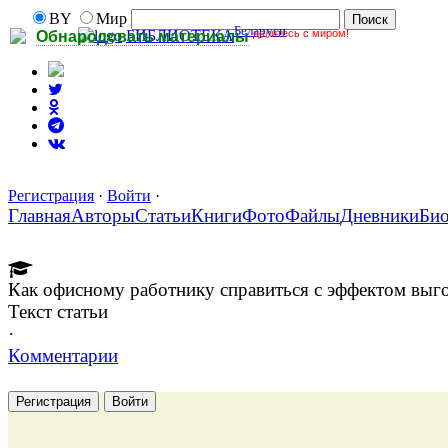
BY
Мир
Беларуси
делитесь с миром!
БИБЛИОТЕКА
Обнародовать материалы
Регистрация
·
Войти
·
Главная
Авторы
Статьи
Книги
Фото
Файлы
Дневники
Би
Как офисному работнику справиться с эффектом выг
Текст статьи
·
Комментарии
Регистрация
Войти