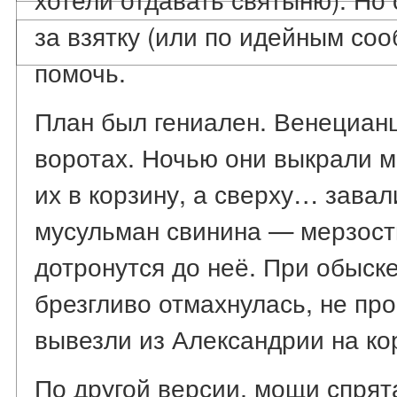
за взятку (или по идейным со
помочь.
План был гениален. Венециан
воротах. Ночью они выкрали м
их в корзину, а сверху… зава
мусульман свинина — мерзость
дотронутся до неё. При обыск
брезгливо отмахнулась, не пр
вывезли из Александрии на ко
По другой версии, мощи спрята