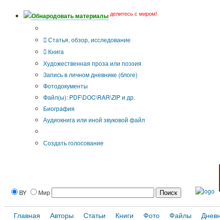
делитесь с миром!
Обнародовать материалы
Тип публикации
Статья, обзор, исследование
Книга
Художественная проза или поэзия
Запись в личном дневнике (блоге)
Фотодокументы
Файл(ы): PDF\DOC\RAR\ZIP и др.
Биография
Аудиокнига или иной звуковой файл
Дополнительные опции:
Создать голосование
BY
Мир
Главная
Авторы
Статьи
Книги
Фото
Файлы
Днев