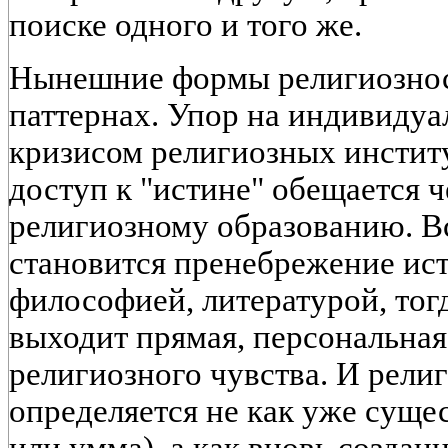
поиске одного и того же.
Нынешние формы религиознос
паттернах. Упор на индивидуал
кризисом религиозных инстит
доступ к "истине" обещается ч
религиозному образованию. В
становится пренебрежение ист
философией, литературой, тог
выходит прямая, персональна
религиозного чувства. И рели
определяется не как уже суще
или умма), а как вновь создан