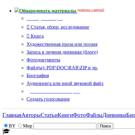
делитесь с миром!
Обнародовать материалы
Тип публикации
Статья, обзор, исследование
Книга
Художественная проза или поэзия
Запись в личном дневнике (блоге)
Фотодокументы
Файл(ы): PDF\DOC\RAR\ZIP и др.
Биография
Аудиокнига или иной звуковой файл
Дополнительные опции:
Создать голосование
Главная
Авторы
Статьи
Книги
Фото
Файлы
Дневники
Би
BY
Мир