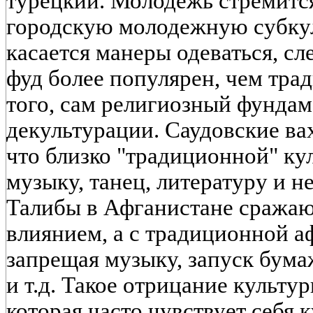
турецкий. Молодежь стремитс
городскую молодежную субкуль
касается манеры одеваться, сле
фуд более популярен, чем тра
того, сам религиозный фунда
декультурации. Саудовские ва
что близко "традиционной" ку
музыку, танец, литературу и 
Талибы в Афганистане сражаю
влиянием, а с традиционной а
запрещая музыку, запуск бума
и т.д. Такое отрицание культу
которая часто чувствует себя 