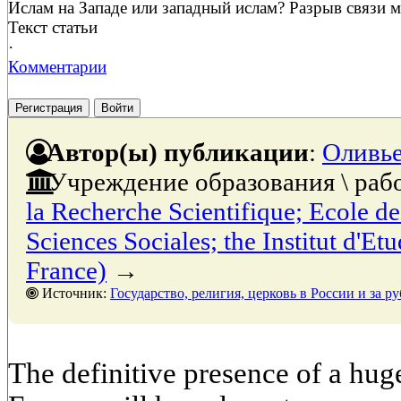
Ислам на Западе или западный ислам? Разрыв связи 
Текст статьи
·
Комментарии
Регистрация
Войти
Автор(ы) публикации
:
Оливье
Учреждение образования \ раб
la Recherche Scientifique; Ecole d
Sciences Sociales; the Institut d'Etu
France)
→
Источник:
Государство, религия, церковь в России и за рубежом, № 3, 30 сентя
The definitive presence of a hu